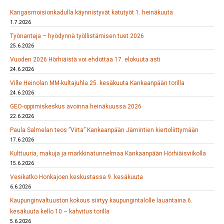
Kangasmoisionkadulla käynnistyvät katutyöt 1. heinäkuuta
1.7.2026
Työnantaja – hyödynnä työllistämisen tuet 2026
25.6.2026
Vuoden 2026 Hörhiäistä voi ehdottaa 17. elokuuta asti
24.6.2026
Ville Heinolan MM-kultajuhla 25. kesäkuuta Kankaanpään torilla
24.6.2026
GEO-oppimiskeskus avoinna heinäkuussa 2026
22.6.2026
Paula Salmelan teos ”Virta” Kankaanpään Jämintien kiertoliittymään
17.6.2026
Kulttuuria, makuja ja markkinatunnelmaa Kankaanpään Hörhiäisviikolla
15.6.2026
Vesikatko Honkajoen keskustassa 9. kesäkuuta
6.6.2026
Kaupunginvaltuuston kokous siirtyy kaupungintalolle lauantaina 6.
kesäkuuta kello 10 – kahvitus torilla
5.6.2026