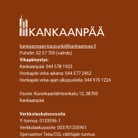
kankaanpaan.kaupunki@kankaanpaa.fi
Puhelin:
02 57 700
(vaihde)
Vikapäivystys:
Kankaanpää:
044 578 1923
Honkajoki virka-aikana:
044 577 2462
Honkajoki virka-ajan ulkopuolella:
044 970 1224
Osoite: Kuninkaanlähteenkatu 12, 38700
Kankaanpää
Verkkolaskutusosoite
Y-tunnus: 0133596-1
Verkkolaskuosoite: 003701335961
Operaattori Telia/CGI, välittäjän tunnus: