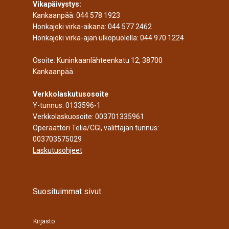
Vikapäivystys:
Kankaanpää:
044 578 1923
Honkajoki virka-aikana:
044 577 2462
Honkajoki virka-ajan ulkopuolella:
044 970 1224
Osoite: Kuninkaanlähteenkatu 12, 38700
Kankaanpää
Verkkolaskutusosoite
Y-tunnus: 0133596-1
Verkkolaskuosoite: 003701335961
Operaattori Telia/CGI, välittäjän tunnus:
003703575029
Laskutusohjeet
Suosituimmat sivut
Kirjasto