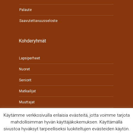
Palaute
Saavutettavuusseloste
Kohderyhmät
Lapsiperheet
Nuoret
Seniorit
Matkailijat
Muuttajat
Yrittäjät
Käytämme verkkosivuilla erilaisia evästeitä, jotta voimme tarjota
mahdollisimman hyvän käyttäjäkokemuksen. Käyttämällä
sivustoa hyväksyt tarpeelliseksi luokiteltujen evästeiden käytön.