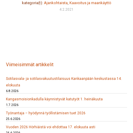
kategoria(t):
Ajankohtaista
,
Kaavoitus ja maankäyttö
4.2.2021
Viimeisimmät artikkelit
Sotilasvala- ja sotilasvakuutustilaisuus Kankaanpään keskustassa 14.
elokuuta
6.8.2026
Kangasmoisionkadulla käynnistyvät katutyöt 1. heinäkuuta
1.7.2026
Työnantaja – hyödynnä työllistämisen tuet 2026
25.6.2026
Vuoden 2026 Hörhiäistä voi ehdottaa 17. elokuuta asti
24.6.2026