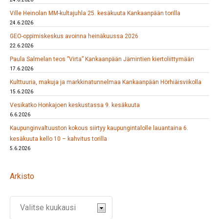
Ville Heinolan MM-kultajuhla 25. kesäkuuta Kankaanpään torilla
24.6.2026
GEO-oppimiskeskus avoinna heinäkuussa 2026
22.6.2026
Paula Salmelan teos ”Virta” Kankaanpään Jämintien kiertoliittymään
17.6.2026
Kulttuuria, makuja ja markkinatunnelmaa Kankaanpään Hörhiäisviikolla
15.6.2026
Vesikatko Honkajoen keskustassa 9. kesäkuuta
6.6.2026
Kaupunginvaltuuston kokous siirtyy kaupungintalolle lauantaina 6.
kesäkuuta kello 10 – kahvitus torilla
5.6.2026
Arkisto