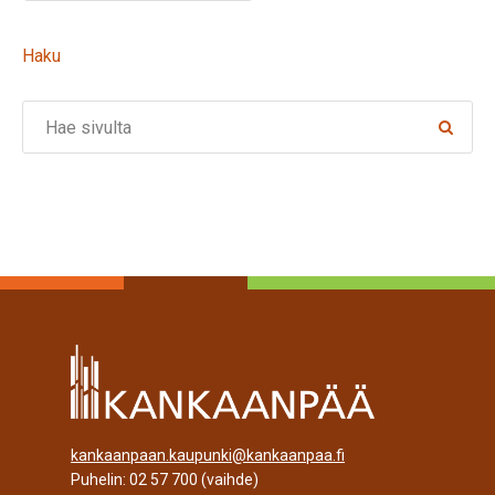
Haku
Search
kankaanpaan.kaupunki@kankaanpaa.fi
Puhelin:
02 57 700
(vaihde)