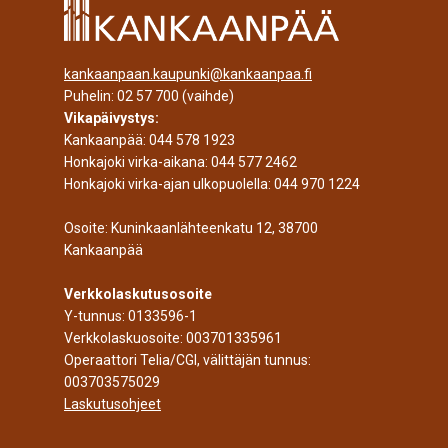
kankaanpaan.kaupunki@kankaanpaa.fi
Puhelin:
02 57 700
(vaihde)
Vikapäivystys:
Kankaanpää:
044 578 1923
Honkajoki virka-aikana:
044 577 2462
Honkajoki virka-ajan ulkopuolella:
044 970 1224
Osoite: Kuninkaanlähteenkatu 12, 38700
Kankaanpää
Verkkolaskutusosoite
Y-tunnus: 0133596-1
Verkkolaskuosoite: 003701335961
Operaattori Telia/CGI, välittäjän tunnus:
003703575029
Laskutusohjeet