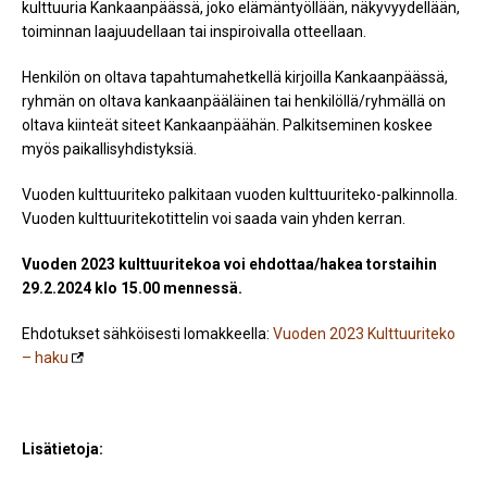
kulttuuria Kankaanpäässä, joko elämäntyöllään, näkyvyydellään,
toiminnan laajuudellaan tai inspiroivalla otteellaan.
Henkilön on oltava tapahtumahetkellä kirjoilla Kankaanpäässä,
ryhmän on oltava kankaanpääläinen tai henkilöllä/ryhmällä on
oltava kiinteät siteet Kankaanpäähän. Palkitseminen koskee
myös paikallisyhdistyksiä.
Vuoden kulttuuriteko palkitaan vuoden kulttuuriteko-palkinnolla.
Vuoden kulttuuritekotittelin voi saada vain yhden kerran.
Vuoden 2023 kulttuuritekoa voi ehdottaa/hakea torstaihin
29.2.2024 klo 15.00 mennessä.
Ehdotukset sähköisesti lomakkeella:
Vuoden 2023 Kulttuuriteko
– haku
Lisätietoja: