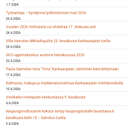
1.7.2026
Työnantaja – hyödynnä työllistämisen tuet 2026
25.6.2026
Vuoden 2026 Hörhiäistä voi ehdottaa 17. elokuuta asti
24.6.2026
Ville Heinolan MM-kultajuhla 25. kesäkuuta Kankaanpään torilla
24.6.2026
GEO-oppimiskeskus avoinna heinäkuussa 2026
22.6.2026
Paula Salmelan teos ”Virta” Kankaanpään Jämintien kiertoliittymään
17.6.2026
Kulttuuria, makuja ja markkinatunnelmaa Kankaanpään Hörhiäisviikolla
15.6.2026
Vesikatko Honkajoen keskustassa 9. kesäkuuta
6.6.2026
Kaupunginvaltuuston kokous siirtyy kaupungintalolle lauantaina 6.
kesäkuuta kello 10 – kahvitus torilla
5.6.2026