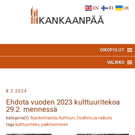
Skip
Skip
EN
FI
UK
to
to
Content
navigation
OIKOPOLUT
VALIKKO
8.2.2024
Ehdota vuoden 2023 kulttuuritekoa
29.2. mennessä
kategoria(t):
Ajankohtaista
,
Kulttuuri
,
Osallistu ja vaikuta
tags
kulttuuriteko
,
palkitseminen