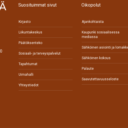
Suosituimmat sivut
Oikopolut
Kirjasto
Ajankohtaista
Liikuntakeskus
Kaupunki sosiaalisessa
mediassa
Päätöksenteko
Sähköinen asiointi ja lomakk
70
Sosiaali- ja terveyspalvelut
Sähköinen kokous
Tapahtumat
Palaute
0
Uimahalli
Saavutettavuusseloste
Yhteystiedot