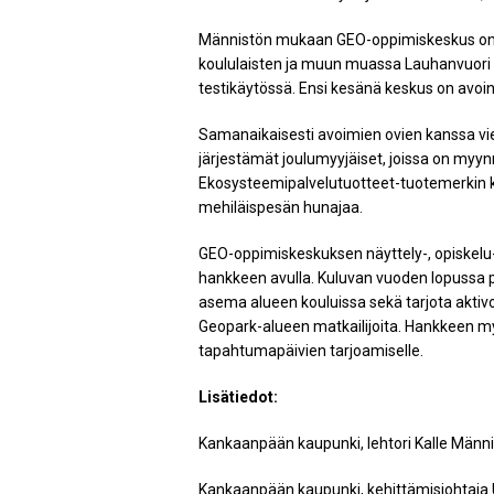
Männistön mukaan GEO-oppimiskeskus on k
koululaisten ja muun muassa Lauhanvuor
testikäytössä. Ensi kesänä keskus on avoinna
Samanaikaisesti avoimien ovien kanssa vi
järjestämät joulumyyjäiset, joissa on myy
Ekosysteemipalvelutuotteet-tuotemerkin ku
mehiläispesän hunajaa.
GEO-oppimiskeskuksen näyttely-, opiskelu
hankkeen avulla. Kuluvan vuoden lopussa 
asema alueen kouluissa sekä tarjota aktiv
Geopark-alueen matkailijoita. Hankkeen myö
tapahtumapäivien tarjoamiselle.
Lisätiedot:
Kankaanpään kaupunki, lehtori Kalle Männi
Kankaanpään kaupunki, kehittämisjohtaja U