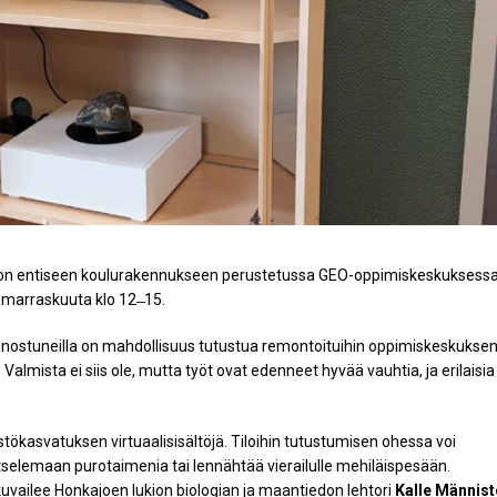
ion entiseen koulurakennukseen perustetussa GEO-oppimiskeskuksess
marraskuuta klo 12 ̶ 15.
iinnostuneilla on mahdollisuus tutustua remontoituihin oppimiskeskukse
sa. Valmista ei siis ole, mutta työt ovat edenneet hyvää vauhtia, ja erilaisia
istökasvatuksen virtuaalisisältöjä. Tiloihin tutustumisen ohessa voi
tselemaan purotaimenia tai lennähtää vierailulle mehiläispesään.
uvailee Honkajoen lukion biologian ja maantiedon lehtori
Kalle Männist