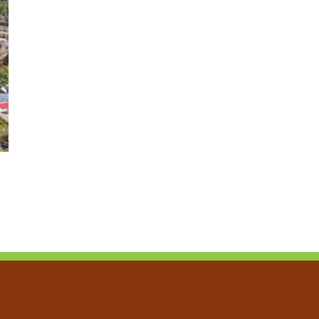
Työnantaja – hyödynnä työllistämisen tuet 2026