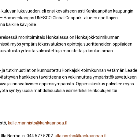
uluvan lukuvuoden, eli ensi kevääseen asti Kankaanpään kaupungin
i – Hämeenkangas UNESCO Global Geopark -alueen opettajien
 kaikille kävijöille.
ereisessä monitoimitalo Honkalassa on Honkajoki-toimikunnan
nnissä myös ympäristökasvatuksen opintoja suorittaneiden oppilaiden
ivatuista yrteistä valmistettuja mausteita ja koulun oman
- ja tutkimustilat on kunnostettu Honkajoki-toimikunnan vetämän Leade
päättyvän hankkeen tavoitteena on vakiinnuttaa ympäristökasvatuksen
oiva ja innovatiivinen oppimisympäristö. Oppimiskeskus palvelee myös
tä syntyy uusia mahdollisuuksia esimerkiksi leirikoulujen tai
stö,
kalle.mannisto@kankaanpaa.fi
lla Norrbo, p. 044 577 5202,
ulla.norrbo@kankaanpaa.fi