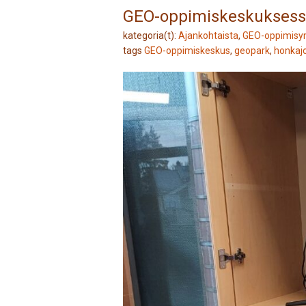
GEO-oppimiskeskuksessa 
kategoria(t):
Ajankohtaista
,
GEO-oppimisy
tags
GEO-oppimiskeskus
,
geopark
,
honkajo