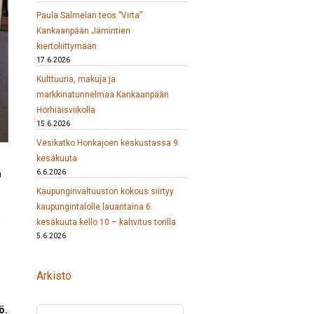
Paula Salmelan teos ”Virta”
Kankaanpään Jämintien
kiertoliittymään
17.6.2026
Kulttuuria, makuja ja
markkinatunnelmaa Kankaanpään
Hörhiäisviikolla
15.6.2026
Vesikatko Honkajoen keskustassa 9.
kesäkuuta
6.6.2026
a
Kaupunginvaltuuston kokous siirtyy
kaupungintalolle lauantaina 6.
n
kesäkuuta kello 10 – kahvitus torilla
5.6.2026
Arkisto
ö.