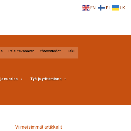
EN
FI
UK
us
Palautekanavat
Yhteystiedot
Haku
a ja nuoriso
Työ ja yrittäminen
Viimeisimmät artikkelit