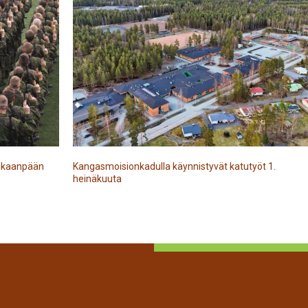
Kankaanpään
Kangasmoisionkadulla käynnistyvät katutyöt 1.
heinäkuuta