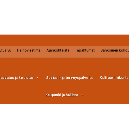
Etusivu
Häiriöviestintä
Ajankohtaista
Tapahtumat
Sähköinen koko
kasvatus ja koulutus
Sosiaali- ja terveyspalvelut
Kulttuuri, liikunt
Kaupunki ja hallinto