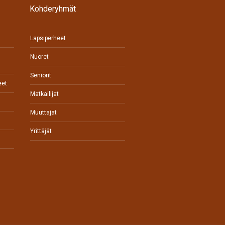
Kohderyhmät
Lapsiperheet
Nuoret
Seniorit
eet
Matkailijat
Muuttajat
Yrittäjät