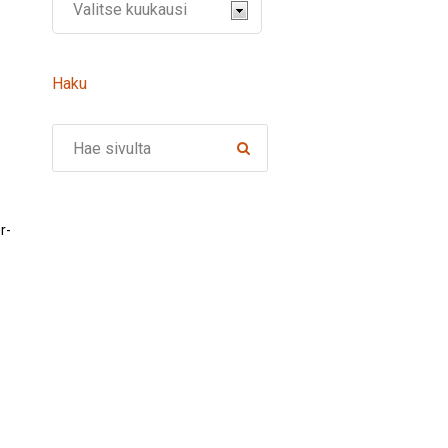
Haku
Search
r-