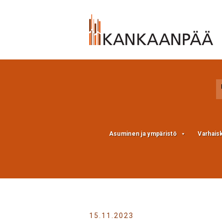
Skip
Skip
to
to
Content
navigation
Asuminen ja ympäristö
Varhais
15.11.2023