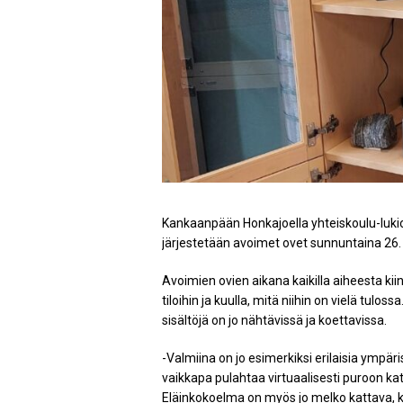
Kankaanpään Honkajoella yhteiskoulu-luk
järjestetään avoimet ovet sunnuntaina 26. 
Avoimien ovien aikana kaikilla aiheesta k
tiloihin ja kuulla, mitä niihin on vielä tulos
sisältöjä on jo nähtävissä ja koettavissa.
-Valmiina on jo esimerkiksi erilaisia ympär
vaikkapa pulahtaa virtuaalisesti puroon ka
Eläinkokoelma on myös jo melko kattava, k