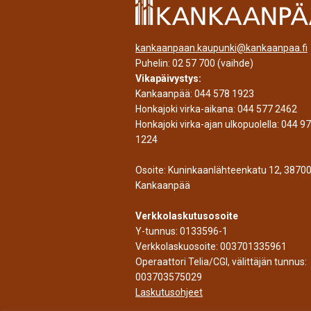
kankaanpaan.kaupunki@kankaanpaa.fi
Puhelin:
02 57 700
(vaihde)
Vikapäivystys:
Kankaanpää:
044 578 1923
Honkajoki virka-aikana:
044 577 2462
Honkajoki virka-ajan ulkopuolella:
044 9
1224
Osoite: Kuninkaanlähteenkatu 12, 3870
Kankaanpää
Verkkolaskutusosoite
Y-tunnus: 0133596-1
Verkkolaskuosoite: 003701335961
Operaattori Telia/CGI, välittäjän tunnus:
003703575029
Laskutusohjeet