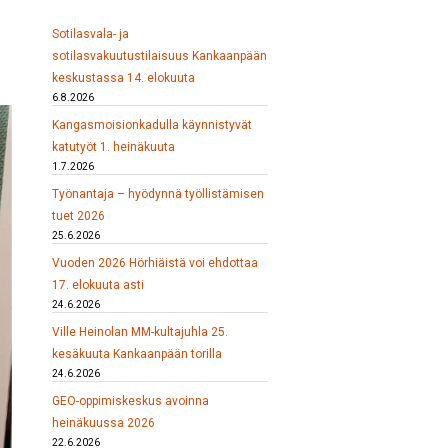
Sotilasvala- ja
sotilasvakuutustilaisuus Kankaanpään
keskustassa 14. elokuuta
6.8.2026
Kangasmoisionkadulla käynnistyvät
katutyöt 1. heinäkuuta
1.7.2026
Työnantaja – hyödynnä työllistämisen
tuet 2026
25.6.2026
Vuoden 2026 Hörhiäistä voi ehdottaa
17. elokuuta asti
24.6.2026
Ville Heinolan MM-kultajuhla 25.
kesäkuuta Kankaanpään torilla
24.6.2026
GEO-oppimiskeskus avoinna
heinäkuussa 2026
22.6.2026