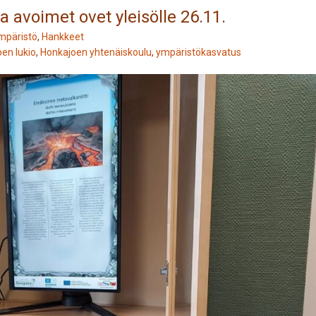
avoimet ovet yleisölle 26.11.
mpäristö
,
Hankkeet
en lukio
,
Honkajoen yhtenäiskoulu
,
ympäristökasvatus