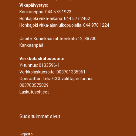
Vikapäivystys:
Kankaanpää:
044 578 1923
Honkajoki virka-aikana:
044 577 2462
Honkajoki virka-ajan ulkopuolella:
044 970 1224
Osoite: Kuninkaanlähteenkatu 12, 38700
Kankaanpää
Verkkolaskutusosoite
Y-tunnus: 0133596-1
Verkkolaskuosoite: 003701335961
Operaattori Telia/CGI, välittäjän tunnus:
003703575029
Laskutusohjeet
Suosituimmat sivut
Kirjasto