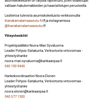
asumiskokeiluihin on tarjolla rajoitetusti, joten osallistujat
valitaan hakulomakkeiden ja haastattelujen perusteella.
Lisätietoa tulevista asumiskokeiluista verkkosivuilla
ihanakamalamaaseutu.fi
ja instagramissa
@ihanakamalamaaseutu
Yhteyshenkilöt
Projektipäällikkö Noora-Mari Syväluoma
Leader Pohjois-Satakunta, Verkostosta vetovoimaa -
yhteistyöhanke
noora-mari.syvaluoma@kankaanpaa.fi
040 190 9440
Hankekoordinaattori Noora Elonen
Leader Pohjois-Satakunta, Verkostosta vetovoimaa -
yhteistyöhanke
noora.elonen@kankaanpaa.fi
040 577 1300