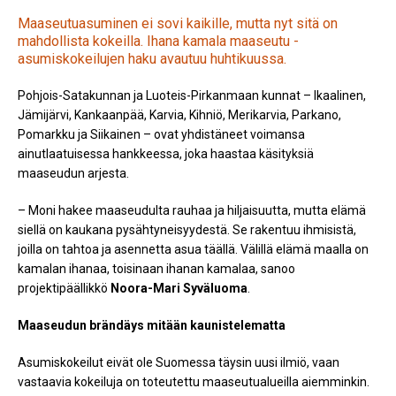
Maaseutuasuminen ei sovi kaikille, mutta nyt sitä on
mahdollista kokeilla. Ihana kamala maaseutu -
asumiskokeilujen haku avautuu huhtikuussa.
Pohjois-Satakunnan ja Luoteis-Pirkanmaan kunnat – Ikaalinen,
Jämijärvi, Kankaanpää, Karvia, Kihniö, Merikarvia, Parkano,
Pomarkku ja Siikainen – ovat yhdistäneet voimansa
ainutlaatuisessa hankkeessa, joka haastaa käsityksiä
maaseudun arjesta.
– Moni hakee maaseudulta rauhaa ja hiljaisuutta, mutta elämä
siellä on kaukana pysähtyneisyydestä. Se rakentuu ihmisistä,
joilla on tahtoa ja asennetta asua täällä. Välillä elämä maalla on
kamalan ihanaa, toisinaan ihanan kamalaa, sanoo
projektipäällikkö
Noora-Mari Syväluoma
.
Maaseudun brändäys mitään kaunistelematta
Asumiskokeilut eivät ole Suomessa täysin uusi ilmiö, vaan
vastaavia kokeiluja on toteutettu maaseutualueilla aiemminkin.