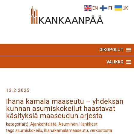
Skip
Skip
EN
FI
UK
to
to
Content
navigation
OIKOPOLUT
VALIKKO
13.2.2025
Ihana kamala maaseutu – yhdeksän
kunnan asumiskokeilut haastavat
käsityksiä maaseudun arjesta
kategoria(t):
Ajankohtaista
,
Asuminen
,
Hankkeet
tags
asumiskokeilu
,
ihanakamalamaaseutu
,
verkostosta