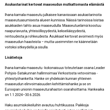
Asukastarinat kertovat maaseudun mutkattomasta elämästä
Ihana kamala maaseutu julkaisee kanavissaan asukastarinoita
maaseutuasumisesta alueen kunnissa. Näissä tarinoissa loistaa
asukkaiden tahto asua maaseudulla. Maaseutuelämä koostuu
naapuriavusta, yhteisöllisyydestä, kekseliäisyydestä,
rentoudesta ja rohkeudesta. Asukkaat kertovat avoimesti myös
maaseudun haasteista – mutta useimmiten ne käännetään
voitoksi sitkeydellä ja sisulla.
Lisätietoja
Ihana kamala maaseutu -kokonaisuus toteutetaan osana Leader
Pohjois-Satakunnan hallinnoimaa Verkostosta vetovoimaa -
yhteistyöhanketta. Hanke on yhdeksän kunnan yhteinen
maaseudun elinvoimaisuuden kehittämishanke ja se on
Euroopan unionin maaseuturahaston osarahoittama. Hankeaika
on 1.1.2024–30.6.2026.
Haku asumiskokeiluihin avautuu huhtikuussa. Paikkoja