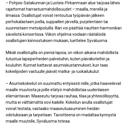
– Pohjois-Satakunnan ja Luoteis-Pirkanmaan alue tarjoaa lähes
rajattomat harrastusmahdollisuudet – maalla, merellä ja
ilmassa. Osallistujat voivat rentoutua työpäivän jälkeen
perhokalastaen joella, suppaillen järvellä, purjelentäen tai
suunnistaen metsäpoluilla. Illan voi päättää nauttien harmonikan
sävelistä konsertissa. Viikon ohjelma voidaan räätälöidä
osallistujien kiinnostuksen mukaan, luettelee Syväluoma.
Mikäli osallistujilla on pieniä lapsia, on viikon aikana mahdollista
tutustua lapsiperheiden palveluihin, kuten päiväkoteihin ja
kouluihin. Kunnat kattavat asumiskustannukset, kun taas
kokeilijoiden vastuulle jäävät matka- ja ruokailukulut.
– Asumiskokeilut on suunnattu erityisesti niille, jotka haaveilevat
maalle muutosta ja joille etätyö mahdollistaa uudenlaisen
elämäntavan. Maaseutu tarjoaa rauhaa, tilaa ja yhteisöllisyyttä,
mutta ei välttämättä sovi kaikille. Kokeilun avulla osallistujat
voivat testata, vastaako maaseutuasuminen heidän
odotuksiaan ja tarpeitaan. Tavoitteena on madaltaa kynnystä
maalle muutolle, Syväluoma toteaa.