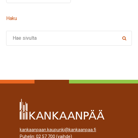
Haku
Search
kankaanpaan.kaupunki@kankaanpaa.fi
Puhelin:
02 57 700
(vaihde)