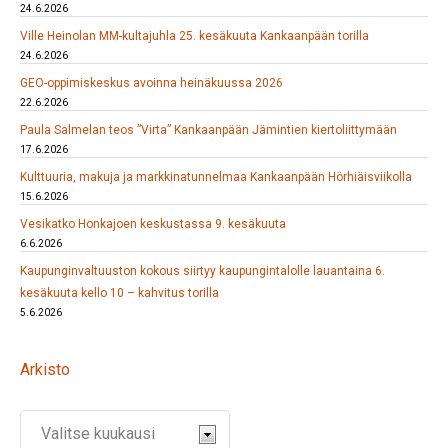
24.6.2026
Ville Heinolan MM-kultajuhla 25. kesäkuuta Kankaanpään torilla
24.6.2026
GEO-oppimiskeskus avoinna heinäkuussa 2026
22.6.2026
Paula Salmelan teos ”Virta” Kankaanpään Jämintien kiertoliittymään
17.6.2026
Kulttuuria, makuja ja markkinatunnelmaa Kankaanpään Hörhiäisviikolla
15.6.2026
Vesikatko Honkajoen keskustassa 9. kesäkuuta
6.6.2026
Kaupunginvaltuuston kokous siirtyy kaupungintalolle lauantaina 6.
kesäkuuta kello 10 – kahvitus torilla
5.6.2026
Arkisto