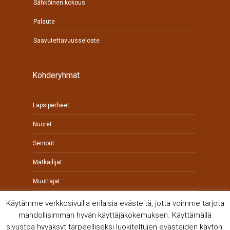
Sähköinen kokous
Palaute
Saavutettavuusseloste
Kohderyhmät
Lapsiperheet
Nuoret
Seniorit
Matkailijat
Muuttajat
Yrittäjät
Käytämme verkkosivuilla erilaisia evästeitä, jotta voimme tarjota
mahdollisimman hyvän käyttäjäkokemuksen. Käyttämällä
sivustoa hyväksyt tarpeelliseksi luokiteltujen evästeiden käytön.