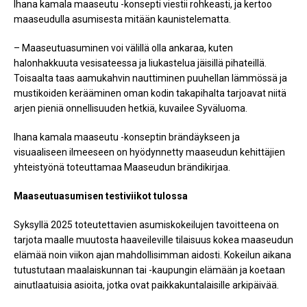
Ihana kamala maaseutu -konsepti viestii rohkeasti, ja kertoo
maaseudulla asumisesta mitään kaunistelematta.
– Maaseutuasuminen voi välillä olla ankaraa, kuten
halonhakkuuta vesisateessa ja liukastelua jäisillä pihateillä.
Toisaalta taas aamukahvin nauttiminen puuhellan lämmössä ja
mustikoiden kerääminen oman kodin takapihalta tarjoavat niitä
arjen pieniä onnellisuuden hetkiä, kuvailee Syväluoma.
Ihana kamala maaseutu -konseptin brändäykseen ja
visuaaliseen ilmeeseen on hyödynnetty maaseudun kehittäjien
yhteistyönä toteuttamaa Maaseudun brändikirjaa.
Maaseutuasumisen testiviikot tulossa
Syksyllä 2025 toteutettavien asumiskokeilujen tavoitteena on
tarjota maalle muutosta haaveileville tilaisuus kokea maaseudun
elämää noin viikon ajan mahdollisimman aidosti. Kokeilun aikana
tutustutaan maalaiskunnan tai -kaupungin elämään ja koetaan
ainutlaatuisia asioita, jotka ovat paikkakuntalaisille arkipäivää.