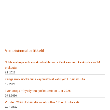
Viimeisimmät artikkelit
Sotilasvala- ja sotilasvakuutustilaisuus Kankaanpään keskustassa 14.
elokuuta
6.8.2026
Kangasmoisionkadulla käynnistyvät katutyöt 1. heinäkuuta
1.7.2026
Työnantaja – hyödynnä työllistämisen tuet 2026
25.6.2026
Vuoden 2026 Hörhiäistä voi ehdottaa 17. elokuuta asti
24.6.2026