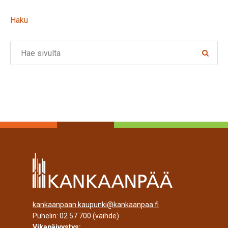
Haku
Search
kankaanpaan.kaupunki@kankaanpaa.fi
Puhelin:
02 57 700
(vaihde)
Vikapäivystys: