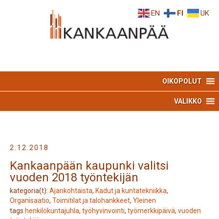
Skip
Skip
EN
FI
UK
to
to
Content
navigation
OIKOPOLUT
VALIKKO
2.12.2018
Kankaanpään kaupunki valitsi
vuoden 2018 työntekijän
kategoria(t):
Ajankohtaista
,
Kadut ja kuntatekniikka
,
Organisaatio
,
Toimitilat ja talohankkeet
,
Yleinen
tags
henkilökuntajuhla
,
työhyvinvointi
,
työmerkkipäivä
,
vuoden