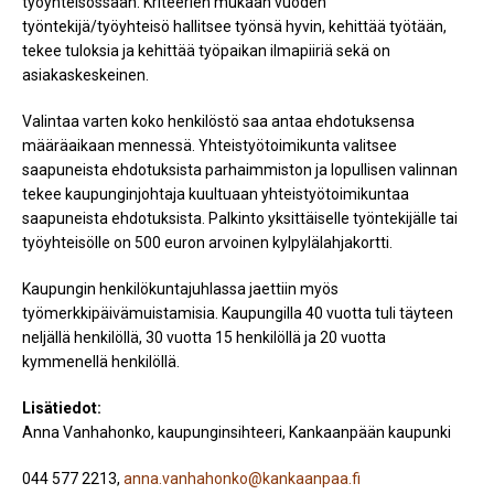
työyhteisössään. Kriteerien mukaan vuoden
työntekijä/työyhteisö hallitsee työnsä hyvin, kehittää työtään,
tekee tuloksia ja kehittää työpaikan ilmapiiriä sekä on
asiakaskeskeinen.
Valintaa varten koko henkilöstö saa antaa ehdotuksensa
määräaikaan mennessä. Yhteistyötoimikunta valitsee
saapuneista ehdotuksista parhaimmiston ja lopullisen valinnan
tekee kaupunginjohtaja kuultuaan yhteistyötoimikuntaa
saapuneista ehdotuksista. Palkinto yksittäiselle työntekijälle tai
työyhteisölle on 500 euron arvoinen kylpylälahjakortti.
Kaupungin henkilökuntajuhlassa jaettiin myös
työmerkkipäivämuistamisia. Kaupungilla 40 vuotta tuli täyteen
neljällä henkilöllä, 30 vuotta 15 henkilöllä ja 20 vuotta
kymmenellä henkilöllä.
Lisätiedot:
Anna Vanhahonko, kaupunginsihteeri, Kankaanpään kaupunki
044 577 2213,
anna.vanhahonko@kankaanpaa.fi