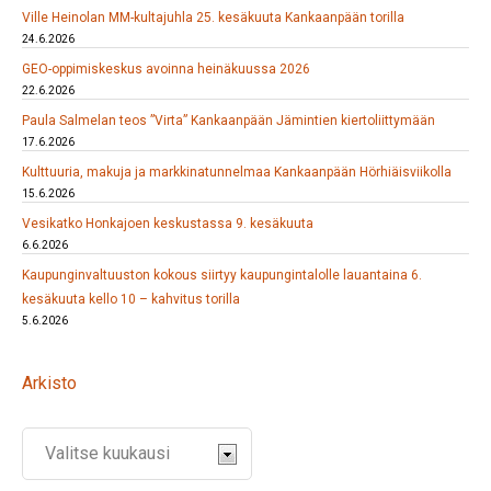
Ville Heinolan MM-kultajuhla 25. kesäkuuta Kankaanpään torilla
24.6.2026
GEO-oppimiskeskus avoinna heinäkuussa 2026
22.6.2026
Paula Salmelan teos ”Virta” Kankaanpään Jämintien kiertoliittymään
17.6.2026
Kulttuuria, makuja ja markkinatunnelmaa Kankaanpään Hörhiäisviikolla
15.6.2026
Vesikatko Honkajoen keskustassa 9. kesäkuuta
6.6.2026
Kaupunginvaltuuston kokous siirtyy kaupungintalolle lauantaina 6.
kesäkuuta kello 10 – kahvitus torilla
5.6.2026
Arkisto