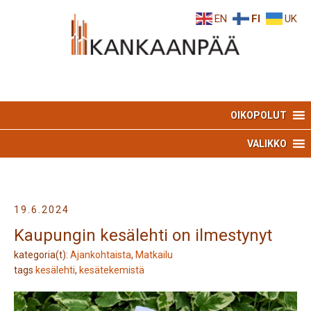
Skip
Skip
EN
FI
UK
to
to
Content
navigation
OIKOPOLUT
VALIKKO
19.6.2024
Kaupungin kesälehti on ilmestynyt
kategoria(t):
Ajankohtaista
,
Matkailu
tags
kesälehti
,
kesätekemistä