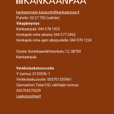
kankaanpaan.kaupunki@kankaanpaa.fi
Puhelin:
02 57 700
(vaihde)
Vikapäivystys:
Kankaanpää:
044 578 1923
Honkajoki virka-aikana:
044 577 2462
Honkajoki virka-ajan ulkopuolella:
044 970 1224
Osoite: Kuninkaanlähteenkatu 12, 38700
Kankaanpää
Verkkolaskutusosoite
Y-tunnus: 0133596-1
Verkkolaskuosoite: 003701335961
Operaattori Telia/CGI, välittäjän tunnus:
003703575029
Laskutusohjeet