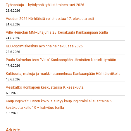
Työnantaja – hyödynnä työllistämisen tuet 2026
25.6.2026
Vuoden 2026 Hörhiäistä voi ehdottaa 17. elokuuta asti
24.6.2026
Ville Heinolan MM-kultajuhla 25. kesäkuuta Kankaanpään torilla
24.6.2026
GEO-oppimiskeskus avoinna heinäkuussa 2026
22.6.2026
Paula Salmelan teos ”Virta” Kankaanpään Jämintien kiertoliittymään
17.6.2026
Kulttuuria, makuja ja markkinatunnelmaa Kankaanpään Hörhiäisviikolla
15.6.2026
Vesikatko Honkajoen keskustassa 9. kesäkuuta
6.6.2026
Kaupunginvaltuuston kokous siirtyy kaupungintalolle lauantaina 6.
kesäkuuta kello 10 – kahvitus torilla
5.6.2026
Arkisto