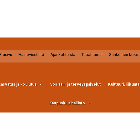
Etusivu
Häiriöviestintä
Ajankohtaista
Tapahtumat
Sähköinen koko
kasvatus ja koulutus
Sosiaali- ja terveyspalvelut
Kulttuuri, liikunt
Kaupunki ja hallinto