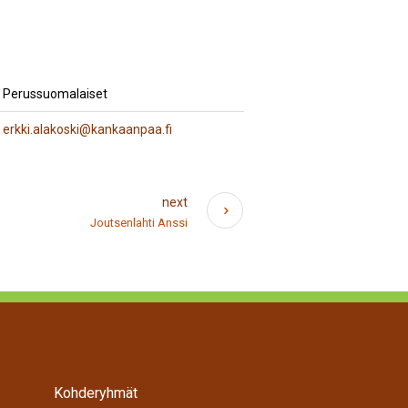
Perussuomalaiset
erkki.alakoski@kankaanpaa.fi
next
Joutsenlahti Anssi
Kohderyhmät