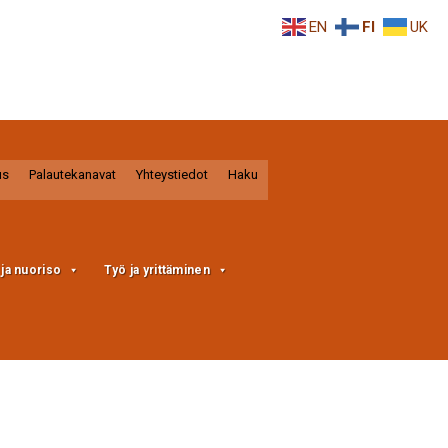
EN
FI
UK
us
Palautekanavat
Yhteystiedot
Haku
a ja nuoriso
Työ ja yrittäminen