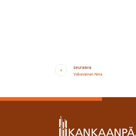
seuraava
Väkeväinen Nina