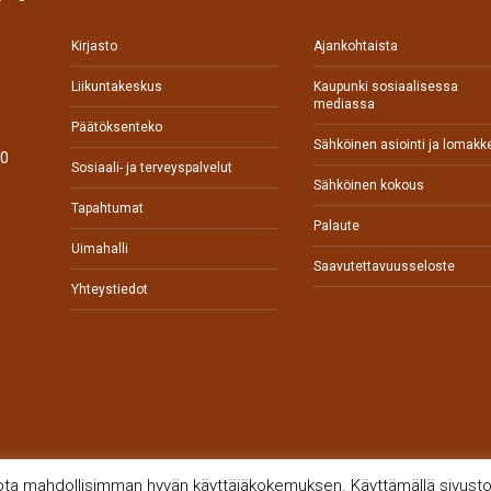
Kirjasto
Ajankohtaista
Liikuntakeskus
Kaupunki sosiaalisessa
mediassa
Päätöksenteko
Sähköinen asiointi ja lomakk
70
Sosiaali- ja terveyspalvelut
Sähköinen kokous
Tapahtumat
Palaute
0
Uimahalli
Saavutettavuusseloste
Yhteystiedot
jota mahdollisimman hyvän käyttäjäkokemuksen. Käyttämällä sivustoa