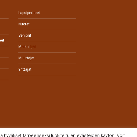
Lapsiperheet
Nuoret
Seniorit
eet
Matkailijat
Muuttajat
Yrittäjät
 hyväksyt tarpeelliseksi luokiteltujen evästeiden käytön. Voit