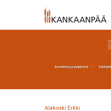
Skip
Skip
to
to
Content
navigation
Asuminen ja ympäristö
Varhais
Alakoski Erkki