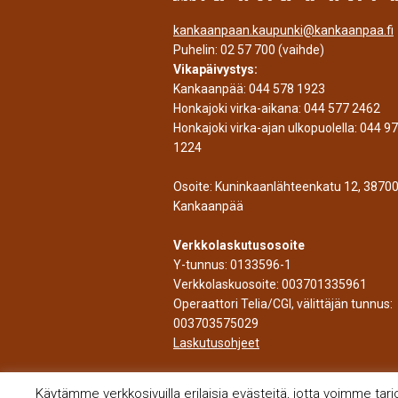
kankaanpaan.kaupunki@kankaanpaa.fi
Puhelin:
02 57 700
(vaihde)
Vikapäivystys:
Kankaanpää:
044 578 1923
Honkajoki virka-aikana:
044 577 2462
Honkajoki virka-ajan ulkopuolella:
044 9
1224
Osoite: Kuninkaanlähteenkatu 12, 3870
Kankaanpää
Verkkolaskutusosoite
Y-tunnus: 0133596-1
Verkkolaskuosoite: 003701335961
Operaattori Telia/CGI, välittäjän tunnus:
003703575029
Laskutusohjeet
Käytämme verkkosivuilla erilaisia evästeitä, jotta voimme tar