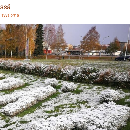
ässä
s
syysloma