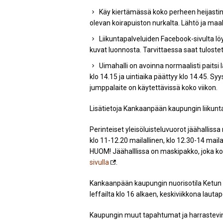
Käy kiertämässä koko perheen heijastin
olevan koirapuiston nurkalta. Lähtö ja maa
Liikuntapalveluiden Facebook-sivulta l
kuvat luonnosta. Tarvittaessa saat tuloste
Uimahalli on avoinna normaalisti paitsi l
klo 14.15 ja uintiaika päättyy klo 14.45. S
jumppalaite on käytettävissä koko viikon.
Lisätietoja Kankaanpään kaupungin liikun
Perinteiset yleisöluisteluvuorot jäähallissa
klo 11-12.20 mailallinen, klo 12.30-14 mai
HUOM! Jäähalllissa on maskipakko, joka kosk
sivulla
.
Kankaanpään kaupungin nuorisotila Ketun Go
leffailta klo 16 alkaen, keskiviikkona lautap
Kaupungin muut tapahtumat ja harrastevink