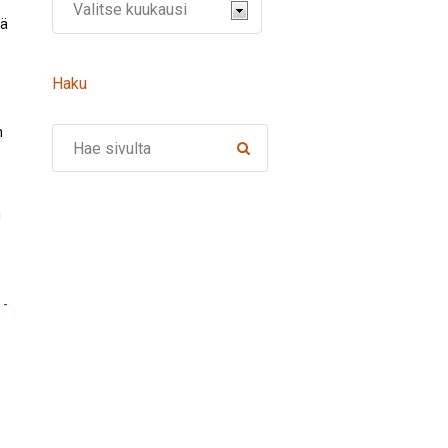
sä
Haku
n
Search
!
 -