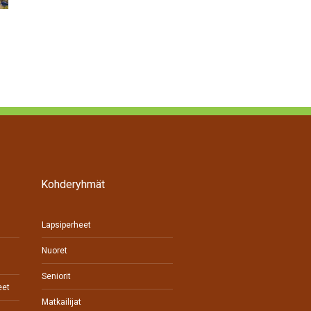
Työnantaja – hyödynnä työllistämisen tuet 2026
Kohderyhmät
Lapsiperheet
Nuoret
Seniorit
eet
Matkailijat