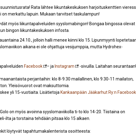
suunnistusrata! Rata lähtee liikuntakeskuksen harjoituskenttien vieres
li on merkattu lapuin. Mukaan tarvitset taskulampun!
öydät myös liikuntapalveluiden syyslomabingon! Bongaa bingossa olevat
tun bingon liikuntakeskuksen infosta.
auantaina 24.10., jolloin halli menee kiinni klo 15. Lipunmyynti lopetetaa
yyslomaviikon aikana ei ole ohjattuja vesijumppia, mutta Hydrohex-
tapalveluiden
Facebook
– ja
Instagram
-sivuilla. Laitahan seurantaan
 maanantaista perjantaihin: klo 8-9.30 mailallinen, klo 9.30-11 mailaton,
laton. Yleisövuorot ovat maksuttomia.
ee yli 15-vuotiaita. Lisätietoja
Kankaanpään Jääkarhut Ry:n Facebook
lo on myös avoinna syyslomaviikolla ti-to klo 14-20. Tiistaina on
eli-ilta ja torstaina tehdään pitsaa klo 15 alkaen.
it löytyvät tapahtumakalenterista osoitteesta: