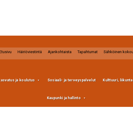
Etusivu
Häiriöviestintä
Ajankohtaista
Tapahtumat
Sähköinen koko
kasvatus ja koulutus
Sosiaali- ja terveyspalvelut
Kulttuuri, liikunt
Kaupunki ja hallinto