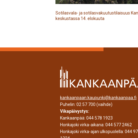
Sotilasvala- ja sotilasvakuutustilaisuus 
keskustassa 14. elokuuta
kankaanpaan.kaupunki@kankaanpaa.fi
Puhelin:
02 57 700
(vaihde)
Vikapäivystys:
Kankaanpää:
044 578 1923
Honkajoki virka-aikana:
044 577 2462
Honkajoki virka-ajan ulkopuolella:
044 9