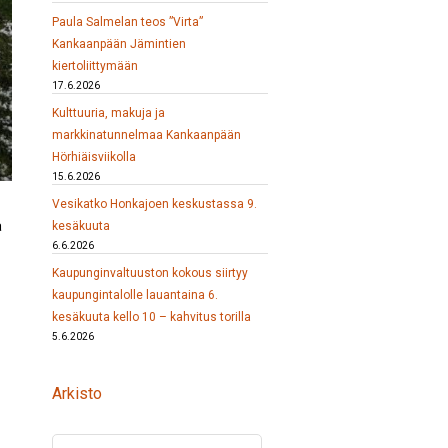
Paula Salmelan teos ”Virta”
Kankaanpään Jämintien
kiertoliittymään
17.6.2026
Kulttuuria, makuja ja
markkinatunnelmaa Kankaanpään
Hörhiäisviikolla
15.6.2026
Vesikatko Honkajoen keskustassa 9.
a
kesäkuuta
6.6.2026
Kaupunginvaltuuston kokous siirtyy
kaupungintalolle lauantaina 6.
kesäkuuta kello 10 – kahvitus torilla
5.6.2026
Arkisto