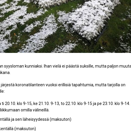
 syysloman kunniaksi. Ihan vielä ei päästä suksille, mutta paljon muut
ikana.
ärjestä koronatilanteen vuoksi erillisiä tapahtumia, mutta tarjolla on
le:
ti 20.10. klo 9-15, ke 21.10. 9-13, to 22.10. klo 9-15 ja pe 23.10. klo 9-14.
liikkumaan omilla välineillä.
kentällä ja sen läheisyydessä (maksuton)
kentällä (maksuton)