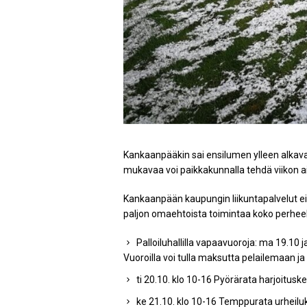
Kankaanpääkin sai ensilumen ylleen alkavan
mukavaa voi paikkakunnalla tehdä viikon a
Kankaanpään kaupungin liikuntapalvelut ei j
paljon omaehtoista toimintaa koko perheel
Palloiluhallilla vapaavuoroja: ma 19.10 ja 
Vuoroilla voi tulla maksutta pelailemaan ja 
ti 20.10. klo 10-16 Pyörärata harjoitus
ke 21.10. klo 10-16 Temppurata urheilu