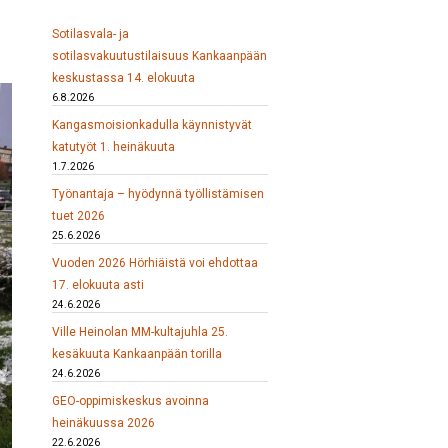
Sotilasvala- ja
sotilasvakuutustilaisuus Kankaanpään
keskustassa 14. elokuuta
6.8.2026
Kangasmoisionkadulla käynnistyvät
katutyöt 1. heinäkuuta
1.7.2026
Työnantaja – hyödynnä työllistämisen
tuet 2026
25.6.2026
Vuoden 2026 Hörhiäistä voi ehdottaa
17. elokuuta asti
24.6.2026
Ville Heinolan MM-kultajuhla 25.
kesäkuuta Kankaanpään torilla
24.6.2026
GEO-oppimiskeskus avoinna
heinäkuussa 2026
22.6.2026