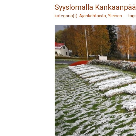
Syyslomalla Kankaanpä
kategoria(t):
Ajankohtaista
,
Yleinen
tag