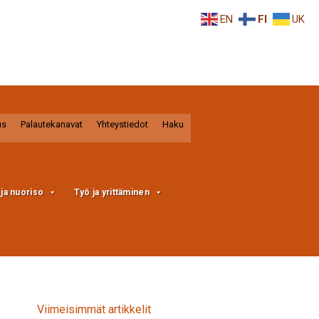
EN
FI
UK
us
Palautekanavat
Yhteystiedot
Haku
a ja nuoriso
Työ ja yrittäminen
Viimeisimmät artikkelit