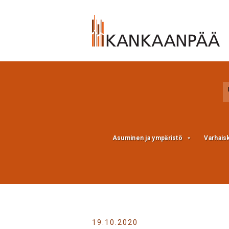
Skip
Skip
to
to
Content
navigation
Asuminen ja ympäristö
Varhais
19.10.2020