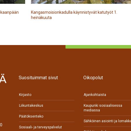
Kankaanpään
Kangasmoisionkadulla käynnistyvät katutyöt 1.
heinäkuuta
Suosituimmat sivut
Oikopolut
Kirjasto
Ajankohtaista
Liikuntakeskus
Kaupunki sosiaalisessa
mediassa
Päätöksenteko
Sähköinen asiointi ja lomakk
70
Sosiaali- ja terveyspalvelut