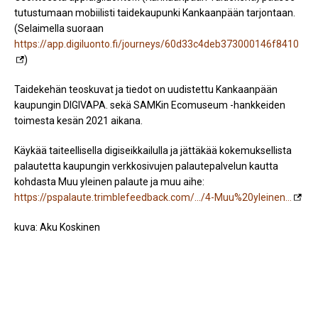
tutustumaan mobiilisti taidekaupunki Kankaanpään tarjontaan.
(Selaimella suoraan
https://app.digiluonto.fi/journeys/60d33c4deb373000146f8410
)
Taidekehän teoskuvat ja tiedot on uudistettu Kankaanpään
kaupungin DIGIVAPA. sekä SAMKin Ecomuseum -hankkeiden
toimesta kesän 2021 aikana.
Käykää taiteellisella digiseikkailulla ja jättäkää kokemuksellista
palautetta kaupungin verkkosivujen palautepalvelun kautta
kohdasta Muu yleinen palaute ja muu aihe:
https://pspalaute.trimblefeedback.com/…/4-Muu%20yleinen…
kuva: Aku Koskinen