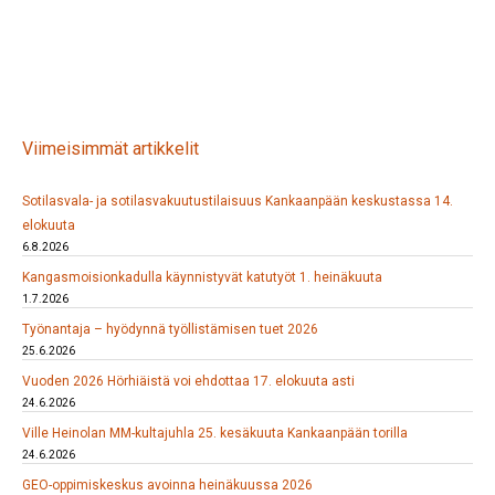
Viimeisimmät artikkelit
Sotilasvala- ja sotilasvakuutustilaisuus Kankaanpään keskustassa 14.
elokuuta
6.8.2026
Kangasmoisionkadulla käynnistyvät katutyöt 1. heinäkuuta
1.7.2026
Työnantaja – hyödynnä työllistämisen tuet 2026
25.6.2026
Vuoden 2026 Hörhiäistä voi ehdottaa 17. elokuuta asti
24.6.2026
Ville Heinolan MM-kultajuhla 25. kesäkuuta Kankaanpään torilla
24.6.2026
GEO-oppimiskeskus avoinna heinäkuussa 2026