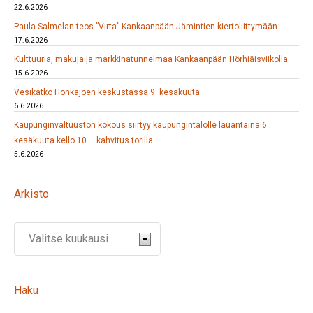
22.6.2026
Paula Salmelan teos ”Virta” Kankaanpään Jämintien kiertoliittymään
17.6.2026
Kulttuuria, makuja ja markkinatunnelmaa Kankaanpään Hörhiäisviikolla
15.6.2026
Vesikatko Honkajoen keskustassa 9. kesäkuuta
6.6.2026
Kaupunginvaltuuston kokous siirtyy kaupungintalolle lauantaina 6.
kesäkuuta kello 10 – kahvitus torilla
5.6.2026
Arkisto
Haku