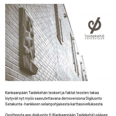
Kankaanpään Taidekehän teokset ja faktat teosten takaa
löytyvät nyt myös saavutettavana demoversiona Digiluonto
Satakunta -hankkeen selainpohjaisesta karttasovelluksesta.
Osoitteesta app.digiluonto.fi (Kankaanpään Taidekehä) pääsee