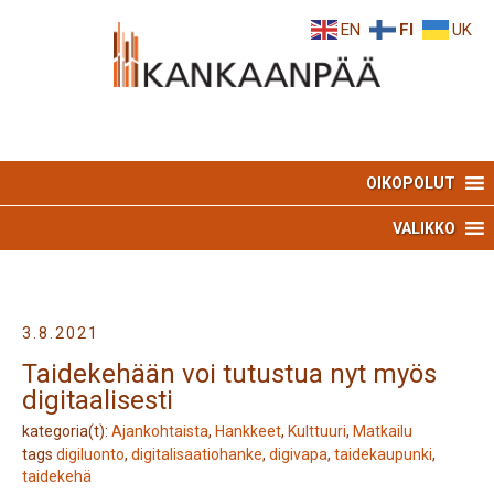
Skip
Skip
EN
FI
UK
to
to
Content
navigation
OIKOPOLUT
VALIKKO
3.8.2021
Taidekehään voi tutustua nyt myös
digitaalisesti
kategoria(t):
Ajankohtaista
,
Hankkeet
,
Kulttuuri
,
Matkailu
tags
digiluonto
,
digitalisaatiohanke
,
digivapa
,
taidekaupunki
,
taidekehä