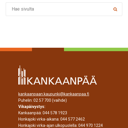
Search
kankaanpaan.kaupunki@kankaanpaa.fi
Puhelin:
02 57 700
(vaihde)
Vikapäivystys:
Kankaanpää:
044 578 1923
Honkajoki virka-aikana:
044 577 2462
Honkajoki virka-ajan ulkopuolella:
044 970 1224