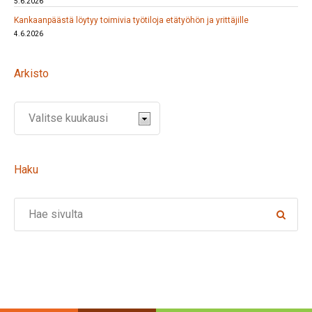
5.6.2026
Kankaanpäästä löytyy toimivia työtiloja etätyöhön ja yrittäjille
4.6.2026
Arkisto
Haku
Search