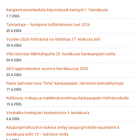
Kangasmoisionkadulla käynnistyvät katutyöt 1. heinäkuuta
1.7.2026
Työnantaja – hyödynnä työllistämisen tuet 2026
25.6.2026
Vuoden 2026 Hörhiäistä voi ehdottaa 17. elokuuta asti
24.6.2026
Ville Heinolan MM-kultajuhla 25. kesäkuuta Kankaanpään torilla
24.6.2026
GEO-oppimiskeskus avoinna heinäkuussa 2026
22.6.2026
Paula Salmelan teos ”Virta” Kankaanpään Jämintien kiertoliittymään
17.6.2026
Kulttuuria, makuja ja markkinatunnelmaa Kankaanpään Hörhiäisviikolla
15.6.2026
Vesikatko Honkajoen keskustassa 9. kesäkuuta
6.6.2026
Kaupunginvaltuuston kokous siirtyy kaupungintalolle lauantaina 6.
kesäkuuta kello 10 – kahvitus torilla