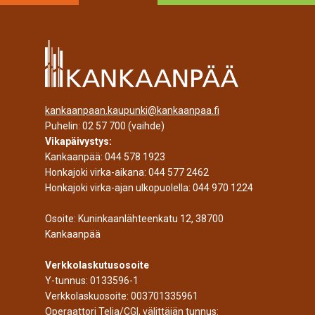
kankaanpaan.kaupunki@kankaanpaa.fi
Puhelin:
02 57 700
(vaihde)
Vikapäivystys:
Kankaanpää:
044 578 1923
Honkajoki virka-aikana:
044 577 2462
Honkajoki virka-ajan ulkopuolella:
044 970 1224
Osoite: Kuninkaanlähteenkatu 12, 38700
Kankaanpää
Verkkolaskutusosoite
Y-tunnus: 0133596-1
Verkkolaskuosoite: 003701335961
Operaattori Telia/CGI, välittäjän tunnus: