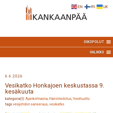
Skip
Skip
EN
FI
UK
to
to
Content
navigation
OIKOPOLUT
VALIKKO
6.6.2026
Vesikatko Honkajoen keskustassa 9.
kesäkuuta
kategoria(t):
Ajankohtaista
,
Häiriötiedotus
,
Vesihuolto
tags
vesijohdon saneeraus
,
vesikatko