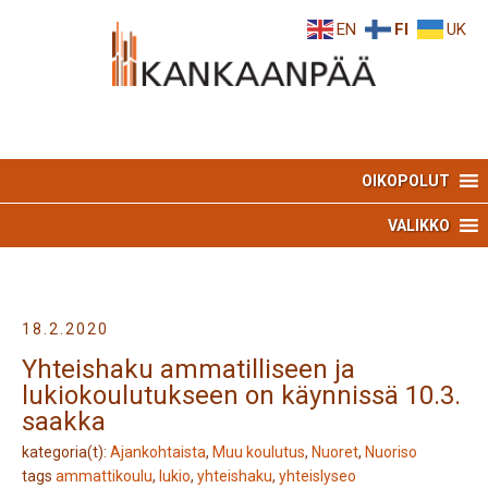
Skip
Skip
EN
FI
UK
to
to
Content
navigation
OIKOPOLUT
VALIKKO
18.2.2020
Yhteishaku ammatilliseen ja
lukiokoulutukseen on käynnissä 10.3.
saakka
kategoria(t):
Ajankohtaista
,
Muu koulutus
,
Nuoret
,
Nuoriso
tags
ammattikoulu
,
lukio
,
yhteishaku
,
yhteislyseo