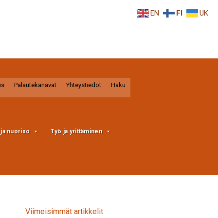
EN
FI
UK
us
Palautekanavat
Yhteystiedot
Haku
a ja nuoriso
Työ ja yrittäminen
Viimeisimmät artikkelit