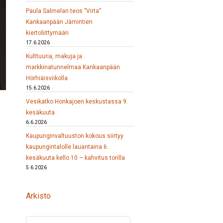
Paula Salmelan teos ”Virta”
Kankaanpään Jämintien
kiertoliittymään
17.6.2026
Kulttuuria, makuja ja
markkinatunnelmaa Kankaanpään
Hörhiäisviikolla
15.6.2026
Vesikatko Honkajoen keskustassa 9.
kesäkuuta
6.6.2026
Kaupunginvaltuuston kokous siirtyy
kaupungintalolle lauantaina 6.
kesäkuuta kello 10 – kahvitus torilla
5.6.2026
Arkisto