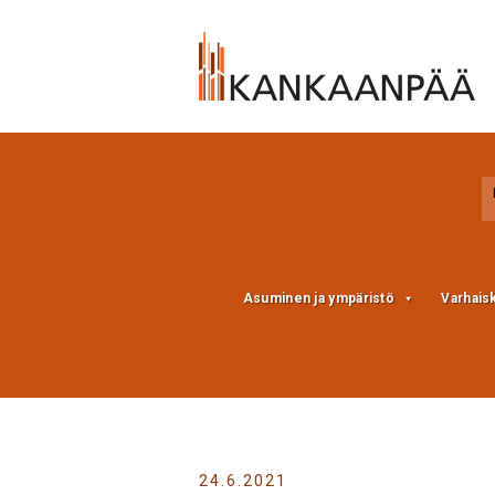
Skip
Skip
to
to
Content
navigation
Asuminen ja ympäristö
Varhais
24.6.2021