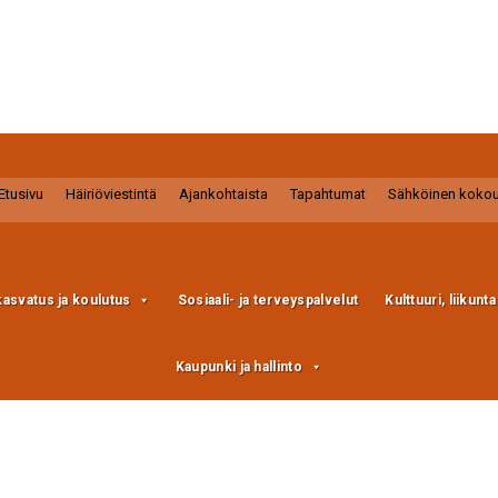
Etusivu
Häiriöviestintä
Ajankohtaista
Tapahtumat
Sähköinen koko
kasvatus ja koulutus
Sosiaali- ja terveyspalvelut
Kulttuuri, liikunt
Kaupunki ja hallinto