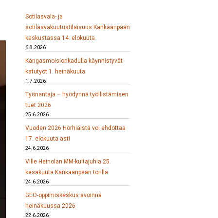
Sotilasvala- ja
sotilasvakuutustilaisuus Kankaanpään
keskustassa 14. elokuuta
6.8.2026
Kangasmoisionkadulla käynnistyvät
katutyöt 1. heinäkuuta
1.7.2026
Työnantaja – hyödynnä työllistämisen
tuet 2026
25.6.2026
Vuoden 2026 Hörhiäistä voi ehdottaa
17. elokuuta asti
24.6.2026
Ville Heinolan MM-kultajuhla 25.
kesäkuuta Kankaanpään torilla
24.6.2026
GEO-oppimiskeskus avoinna
heinäkuussa 2026
22.6.2026