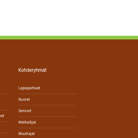
Työnantaja – hyödynnä työllistämisen tuet 2026
Kohderyhmät
Lapsiperheet
Nuoret
Seniorit
eet
Matkailijat
Muuttajat