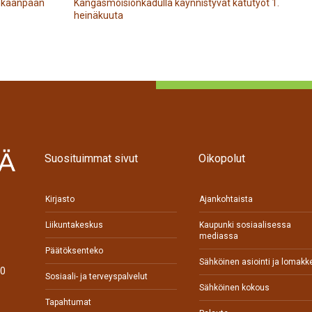
Kankaanpään
Kangasmoisionkadulla käynnistyvät katutyöt 1.
heinäkuuta
Suosituimmat sivut
Oikopolut
Kirjasto
Ajankohtaista
Liikuntakeskus
Kaupunki sosiaalisessa
mediassa
Päätöksenteko
Sähköinen asiointi ja lomakk
70
Sosiaali- ja terveyspalvelut
Sähköinen kokous
Tapahtumat