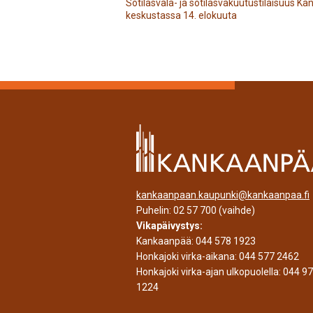
Sotilasvala- ja sotilasvakuutustilaisuus 
keskustassa 14. elokuuta
kankaanpaan.kaupunki@kankaanpaa.fi
Puhelin:
02 57 700
(vaihde)
Vikapäivystys:
Kankaanpää:
044 578 1923
Honkajoki virka-aikana:
044 577 2462
Honkajoki virka-ajan ulkopuolella:
044 9
1224