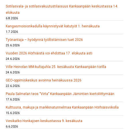
Sotilasvala- ja sotilasvakuutustilaisuus Kankaanpään keskustassa 14.
elokuuta
6.8.2026
Kangasmoisionkadulla käynnistyvät katutyöt 1. heinäkuuta
1.7.2026
Työnantaja – hyödynnä työllistämisen tuet 2026
25.6.2026
Vuoden 2026 Hörhiäistä voi ehdottaa 17. elokuuta asti
24.6.2026
Ville Heinolan MM-kultajuhla 25. kesäkuuta Kankaanpään torilla
24.6.2026
GEO-oppimiskeskus avoinna heinäkuussa 2026
22.6.2026
Paula Salmelan teos ”Virta” Kankaanpään Jämintien kiertoliittymään
17.6.2026
Kulttuuria, makuja ja markkinatunnelmaa Kankaanpään Hörhiäisviikolla
15.6.2026
Vesikatko Honkajoen keskustassa 9. kesäkuuta
6.6.2026