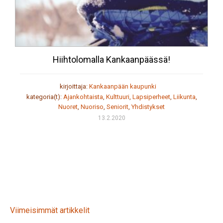
Hiihtolomalla Kankaanpäässä!
kirjoittaja:
Kankaanpään kaupunki
kategoria(t):
Ajankohtaista
,
Kulttuuri
,
Lapsiperheet
,
Liikunta
,
Nuoret
,
Nuoriso
,
Seniorit
,
Yhdistykset
13.2.2020
Viimeisimmät artikkelit