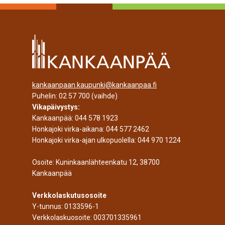
kankaanpaan.kaupunki@kankaanpaa.fi
Puhelin:
02 57 700
(vaihde)
Vikapäivystys:
Kankaanpää:
044 578 1923
Honkajoki virka-aikana:
044 577 2462
Honkajoki virka-ajan ulkopuolella:
044 970 1224
Osoite: Kuninkaanlähteenkatu 12, 38700
Kankaanpää
Verkkolaskutusosoite
Y-tunnus: 0133596-1
Verkkolaskuosoite: 003701335961