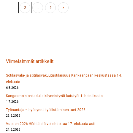
1
2
…
9
Viimeisimmät artikkelit
Sotilasvala- ja sotilasvakuutustilaisuus Kankaanpään keskustassa 14.
elokuuta
6.8.2026
Kangasmoisionkadulla käynnistyvät katutyöt 1. heinäkuuta
1.7.2026
Työnantaja – hyödynnä työllistämisen tuet 2026
25.6.2026
Vuoden 2026 Hörhiäistä voi ehdottaa 17. elokuuta asti
24.6.2026