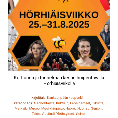
Kulttuuria ja tunnelmaa kesän huipentavalla
Hörhiäisviikolla
kirjoittaja:
Kankaanpään kaupunki
kategoria(t):
Ajankohtaista
,
Kulttuuri
,
Lapsiperheet
,
Liikunta
,
Matkailu
,
Museo
,
Musiikkiopisto
,
Nuoret
,
Nuoriso
,
Seniorit
,
Taide
,
Viestintä
,
Yhdistykset
,
Yleinen