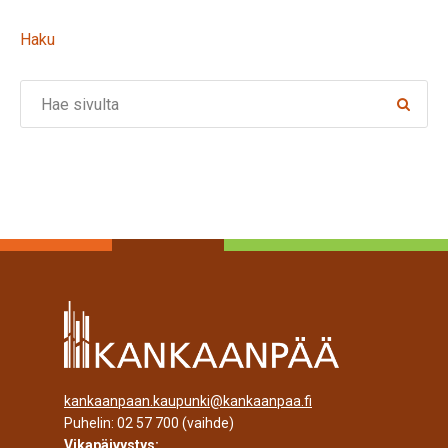
Haku
Search
kankaanpaan.kaupunki@kankaanpaa.fi
Puhelin:
02 57 700
(vaihde)
Vikapäivystys: