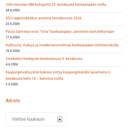
Ville Heinolan MM-kultajuhla 25. kesäkuuta Kankaanpään torilla
24.6.2026
GEO-oppimiskeskus avoinna heinäkuussa 2026
22.6.2026
Paula Salmelan teos ”Virta” Kankaanpään Jämintien kiertoliittymään
17.6.2026
Kulttuuria, makuja ja markkinatunnelmaa Kankaanpään Hörhiäisviikolla
15.6.2026
Vesikatko Honkajoen keskustassa 9. kesäkuuta
6.6.2026
Kaupunginvaltuuston kokous siirtyy kaupungintalolle lauantaina 6.
kesäkuuta kello 10 – kahvitus torilla
5.6.2026
Arkisto