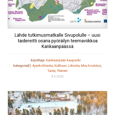
Lähde tutkimusmatkalle Sivupolulle – uusi
taidereitti osana pyöräilyn teemaviikkoa
Kankaanpäässä
kirjoittaja:
Kankaanpään kaupunki
kategoria(t):
Ajankohtaista
,
Kulttuuri
,
Liikunta
,
Muu koulutus
,
Taide
,
Yleinen
8.5.2026