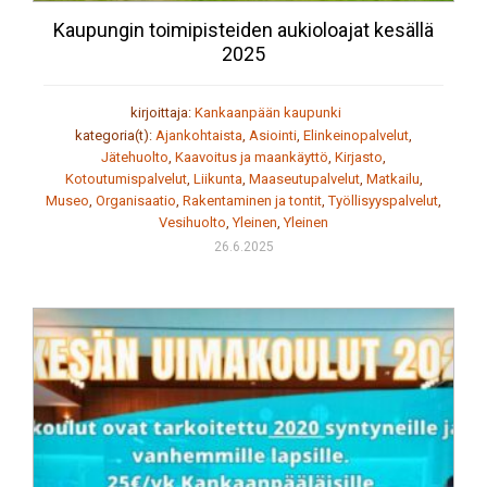
Kaupungin toimipisteiden aukioloajat kesällä
2025
kirjoittaja:
Kankaanpään kaupunki
kategoria(t):
Ajankohtaista
,
Asiointi
,
Elinkeinopalvelut
,
Jätehuolto
,
Kaavoitus ja maankäyttö
,
Kirjasto
,
Kotoutumispalvelut
,
Liikunta
,
Maaseutupalvelut
,
Matkailu
,
Museo
,
Organisaatio
,
Rakentaminen ja tontit
,
Työllisyyspalvelut
,
Vesihuolto
,
Yleinen
,
Yleinen
26.6.2025