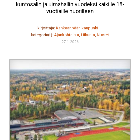
kuntosalin ja uimahallin vuodeksi kaikille 18-
vuotiaille nuorilleen
kirjoittaja:
Kankaanpään kaupunki
kategoria(t):
Ajankohtaista
,
Liikunta
,
Nuoret
27.1.2026