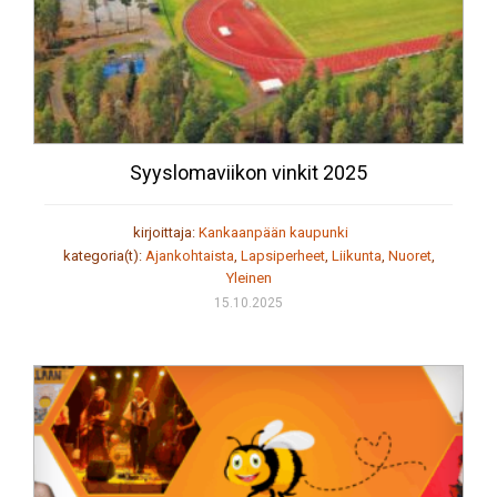
Syyslomaviikon vinkit 2025
kirjoittaja:
Kankaanpään kaupunki
kategoria(t):
Ajankohtaista
,
Lapsiperheet
,
Liikunta
,
Nuoret
,
Yleinen
15.10.2025