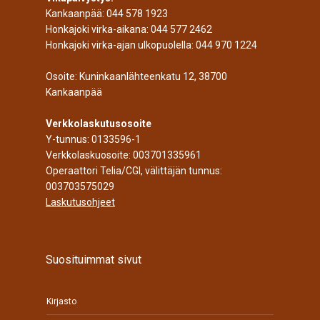
Kankaanpää:
044 578 1923
Honkajoki virka-aikana:
044 577 2462
Honkajoki virka-ajan ulkopuolella:
044 970 1224
Osoite: Kuninkaanlähteenkatu 12, 38700
Kankaanpää
Verkkolaskutusosoite
Y-tunnus: 0133596-1
Verkkolaskuosoite: 003701335961
Operaattori Telia/CGI, välittäjän tunnus:
003703575029
Laskutusohjeet
Suosituimmat sivut
Kirjasto