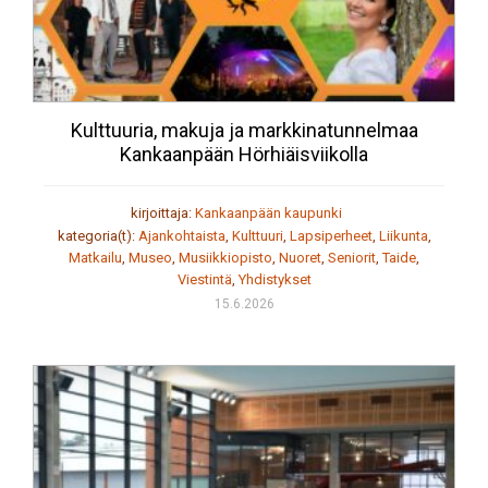
Kulttuuria, makuja ja markkinatunnelmaa
Kankaanpään Hörhiäisviikolla
kirjoittaja:
Kankaanpään kaupunki
kategoria(t):
Ajankohtaista
,
Kulttuuri
,
Lapsiperheet
,
Liikunta
,
Matkailu
,
Museo
,
Musiikkiopisto
,
Nuoret
,
Seniorit
,
Taide
,
Viestintä
,
Yhdistykset
15.6.2026