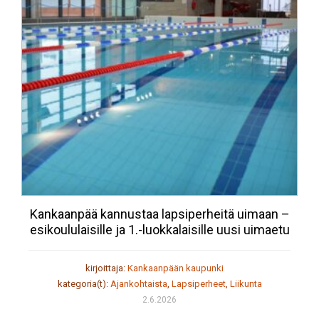
Kankaanpää kannustaa lapsiperheitä uimaan –
esikoululaisille ja 1.-luokkalaisille uusi uimaetu
kirjoittaja:
Kankaanpään kaupunki
kategoria(t):
Ajankohtaista
,
Lapsiperheet
,
Liikunta
2.6.2026