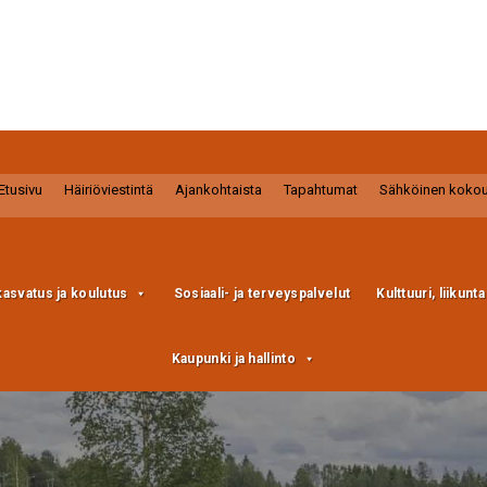
Etusivu
Häiriöviestintä
Ajankohtaista
Tapahtumat
Sähköinen koko
kasvatus ja koulutus
Sosiaali- ja terveyspalvelut
Kulttuuri, liikunt
Kaupunki ja hallinto