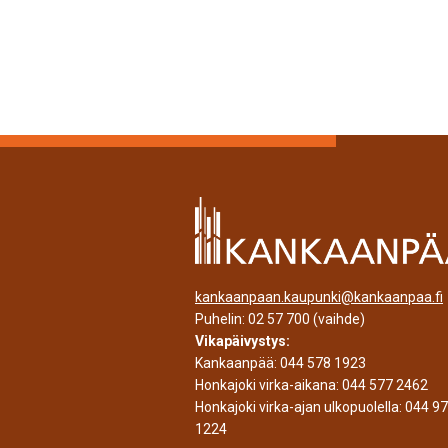
kankaanpaan.kaupunki@kankaanpaa.fi
Puhelin:
02 57 700
(vaihde)
Vikapäivystys:
Kankaanpää:
044 578 1923
Honkajoki virka-aikana:
044 577 2462
Honkajoki virka-ajan ulkopuolella:
044 9
1224