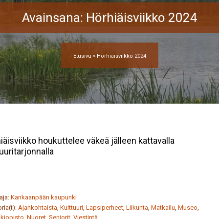
Avainsana:
Hörhiäisviikko 2024
Etusivu
»
Hörhiäisviikko 2024
iäisviikko houkuttelee väkeä jälleen kattavalla
uuritarjonnalla
taja:
Kankaanpään kaupunki
ria(t):
Ajankohtaista
,
Kulttuuri
,
Lapsiperheet
,
Liikunta
,
Matkailu
,
Museo
,
kiopisto
,
Nuoret
,
Seniorit
,
Viestintä