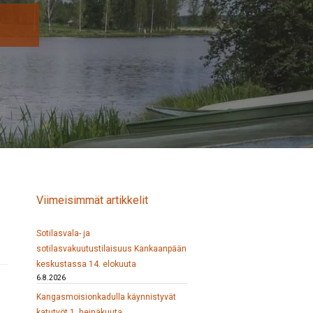
Viimeisimmät artikkelit
Sotilasvala- ja
sotilasvakuutustilaisuus Kankaanpään
keskustassa 14. elokuuta
6.8.2026
Kangasmoisionkadulla käynnistyvät
katutyöt 1. heinäkuuta