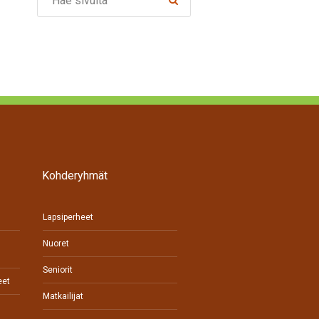
Kohderyhmät
Lapsiperheet
Nuoret
Seniorit
eet
Matkailijat