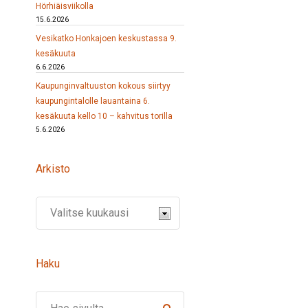
Hörhiäisviikolla
15.6.2026
Vesikatko Honkajoen keskustassa 9.
kesäkuuta
6.6.2026
Kaupunginvaltuuston kokous siirtyy
kaupungintalolle lauantaina 6.
kesäkuuta kello 10 – kahvitus torilla
5.6.2026
Arkisto
Haku
Search