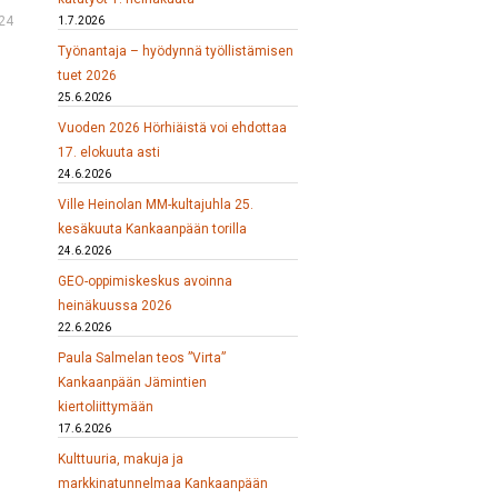
24
1.7.2026
Työnantaja – hyödynnä työllistämisen
tuet 2026
25.6.2026
Vuoden 2026 Hörhiäistä voi ehdottaa
17. elokuuta asti
24.6.2026
Ville Heinolan MM-kultajuhla 25.
kesäkuuta Kankaanpään torilla
24.6.2026
GEO-oppimiskeskus avoinna
heinäkuussa 2026
22.6.2026
Paula Salmelan teos ”Virta”
Kankaanpään Jämintien
kiertoliittymään
17.6.2026
Kulttuuria, makuja ja
markkinatunnelmaa Kankaanpään