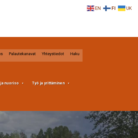
EN
FI
UK
us
Palautekanavat
Yhteystiedot
Haku
a ja nuoriso
Työ ja yrittäminen