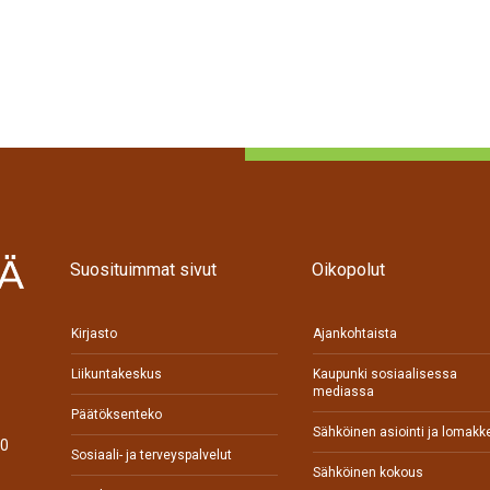
Suosituimmat sivut
Oikopolut
Kirjasto
Ajankohtaista
Liikuntakeskus
Kaupunki sosiaalisessa
mediassa
Päätöksenteko
Sähköinen asiointi ja lomakk
70
Sosiaali- ja terveyspalvelut
Sähköinen kokous