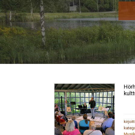
Hörh
kultt
kirjoit
katego
Musiik