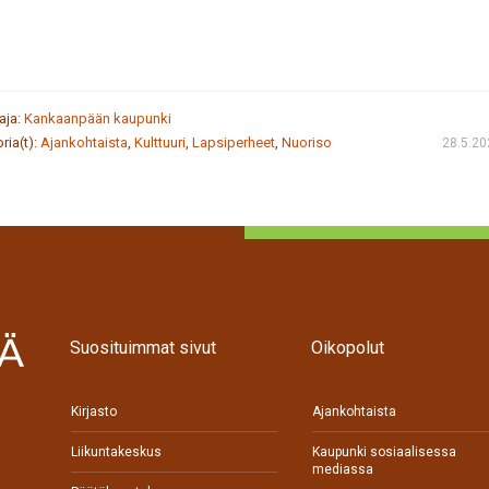
taja:
Kankaanpään kaupunki
ria(t):
Ajankohtaista
,
Kulttuuri
,
Lapsiperheet
,
Nuoriso
28.5.20
Suosituimmat sivut
Oikopolut
Kirjasto
Ajankohtaista
Liikuntakeskus
Kaupunki sosiaalisessa
mediassa