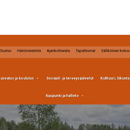
Etusivu
Häiriöviestintä
Ajankohtaista
Tapahtumat
Sähköinen koko
kasvatus ja koulutus
Sosiaali- ja terveyspalvelut
Kulttuuri, liikunt
Kaupunki ja hallinto