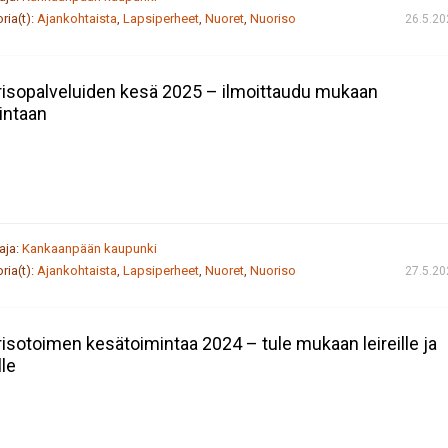
ria(t):
Ajankohtaista
,
Lapsiperheet
,
Nuoret
,
Nuoriso
26.5.20
isopalveluiden kesä 2025 – ilmoittaudu mukaan
intaan
taja:
Kankaanpään kaupunki
ria(t):
Ajankohtaista
,
Lapsiperheet
,
Nuoret
,
Nuoriso
27.5.20
isotoimen kesätoimintaa 2024 – tule mukaan leireille ja
lle