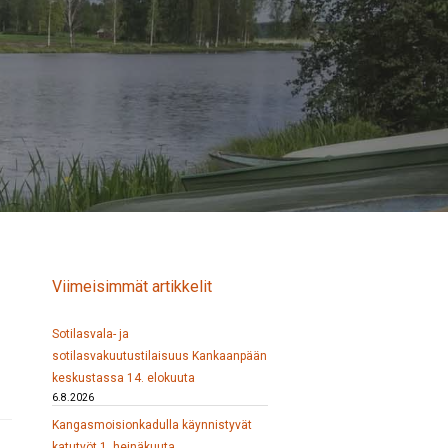
Viimeisimmät artikkelit
Sotilasvala- ja
sotilasvakuutustilaisuus Kankaanpään
keskustassa 14. elokuuta
6.8.2026
Kangasmoisionkadulla käynnistyvät
katutyöt 1. heinäkuuta