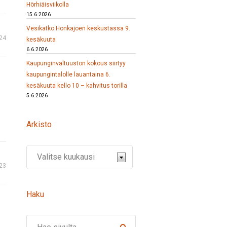
Hörhiäisviikolla
15.6.2026
Vesikatko Honkajoen keskustassa 9.
24
kesäkuuta
6.6.2026
Kaupunginvaltuuston kokous siirtyy
kaupungintalolle lauantaina 6.
kesäkuuta kello 10 – kahvitus torilla
5.6.2026
Arkisto
23
Haku
Search