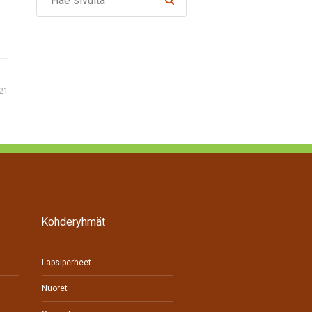
21
Kohderyhmät
Lapsiperheet
Nuoret