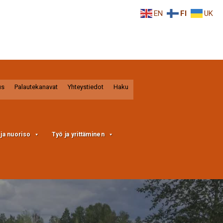
EN
FI
UK
us
Palautekanavat
Yhteystiedot
Haku
a ja nuoriso
Työ ja yrittäminen