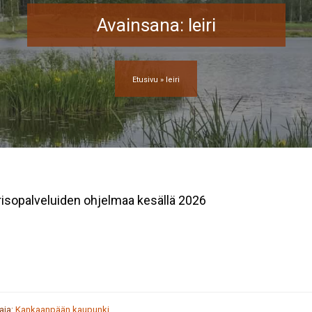
Avainsana:
leiri
Etusivu
»
leiri
isopalveluiden ohjelmaa kesällä 2026
taja:
Kankaanpään kaupunki