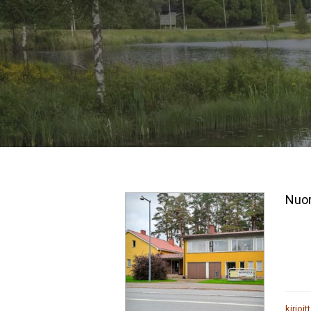
Nuor
kirjoit