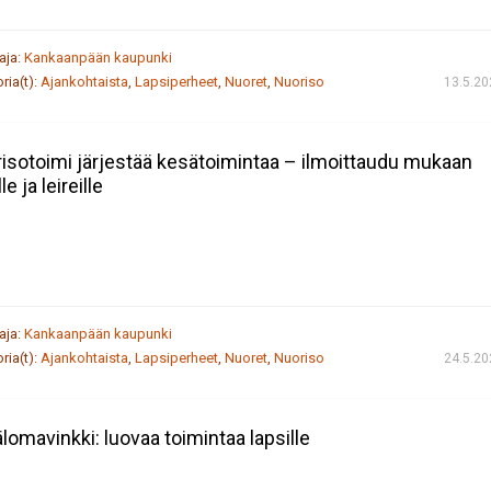
taja:
Kankaanpään kaupunki
ria(t):
Ajankohtaista
,
Lapsiperheet
,
Nuoret
,
Nuoriso
13.5.20
isotoimi järjestää kesätoimintaa – ilmoittaudu mukaan
lle ja leireille
taja:
Kankaanpään kaupunki
ria(t):
Ajankohtaista
,
Lapsiperheet
,
Nuoret
,
Nuoriso
24.5.20
lomavinkki: luovaa toimintaa lapsille