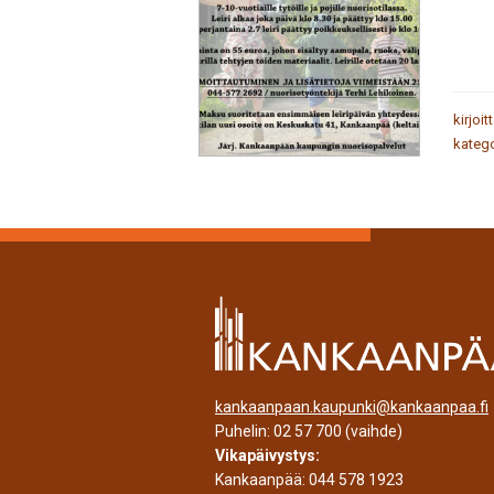
kirjoit
katego
kankaanpaan.kaupunki@kankaanpaa.fi
Puhelin:
02 57 700
(vaihde)
Vikapäivystys:
Kankaanpää:
044 578 1923