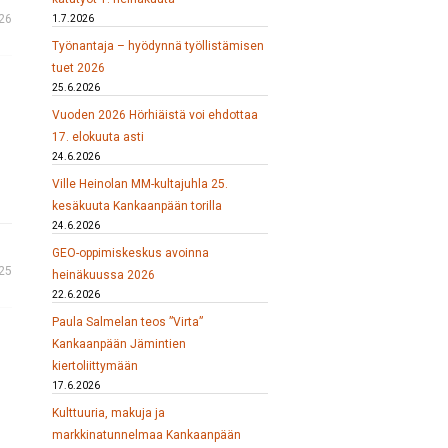
26
1.7.2026
Työnantaja – hyödynnä työllistämisen
tuet 2026
25.6.2026
Vuoden 2026 Hörhiäistä voi ehdottaa
17. elokuuta asti
24.6.2026
Ville Heinolan MM-kultajuhla 25.
kesäkuuta Kankaanpään torilla
24.6.2026
GEO-oppimiskeskus avoinna
25
heinäkuussa 2026
22.6.2026
Paula Salmelan teos ”Virta”
Kankaanpään Jämintien
kiertoliittymään
17.6.2026
Kulttuuria, makuja ja
markkinatunnelmaa Kankaanpään