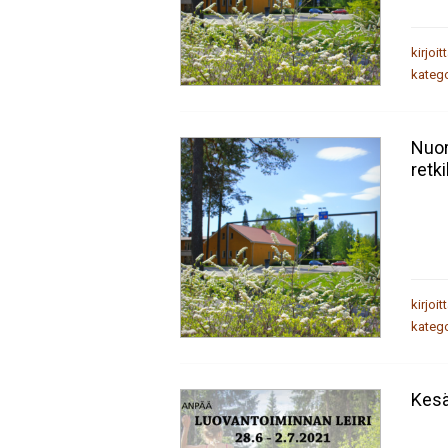
kirjoit
katego
Nuor
retki
kirjoit
katego
Kesä