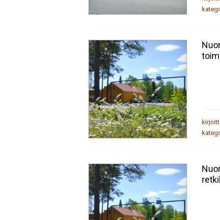
katego
Nuor
toim
kirjoit
katego
Nuor
retki