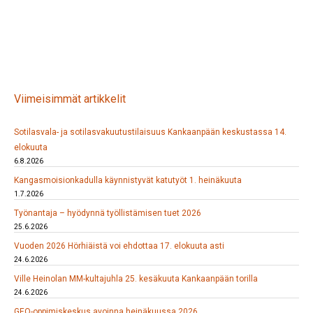
Viimeisimmät artikkelit
Sotilasvala- ja sotilasvakuutustilaisuus Kankaanpään keskustassa 14.
elokuuta
6.8.2026
Kangasmoisionkadulla käynnistyvät katutyöt 1. heinäkuuta
1.7.2026
Työnantaja – hyödynnä työllistämisen tuet 2026
25.6.2026
Vuoden 2026 Hörhiäistä voi ehdottaa 17. elokuuta asti
24.6.2026
Ville Heinolan MM-kultajuhla 25. kesäkuuta Kankaanpään torilla
24.6.2026
GEO-oppimiskeskus avoinna heinäkuussa 2026