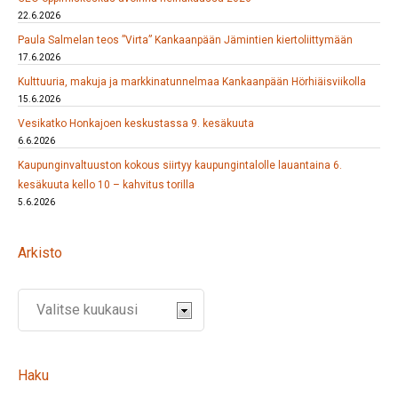
22.6.2026
Paula Salmelan teos ”Virta” Kankaanpään Jämintien kiertoliittymään
17.6.2026
Kulttuuria, makuja ja markkinatunnelmaa Kankaanpään Hörhiäisviikolla
15.6.2026
Vesikatko Honkajoen keskustassa 9. kesäkuuta
6.6.2026
Kaupunginvaltuuston kokous siirtyy kaupungintalolle lauantaina 6.
kesäkuuta kello 10 – kahvitus torilla
5.6.2026
Arkisto
Haku