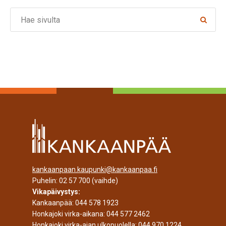
Search
kankaanpaan.kaupunki@kankaanpaa.fi
Puhelin:
02 57 700
(vaihde)
Vikapäivystys:
Kankaanpää:
044 578 1923
Honkajoki virka-aikana:
044 577 2462
Honkajoki virka-ajan ulkopuolella:
044 970 1224