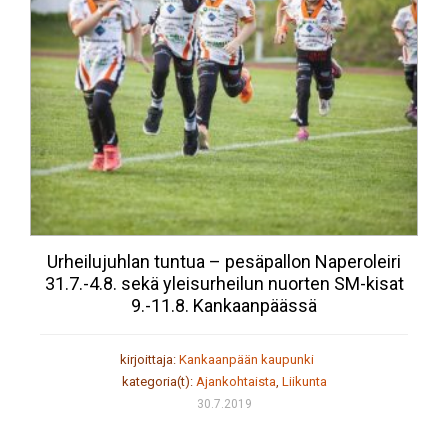
Urheilujuhlan tuntua – pesäpallon Naperoleiri
31.7.-4.8. sekä yleisurheilun nuorten SM-kisat
9.-11.8. Kankaanpäässä
kirjoittaja:
Kankaanpään kaupunki
kategoria(t):
Ajankohtaista
,
Liikunta
30.7.2019