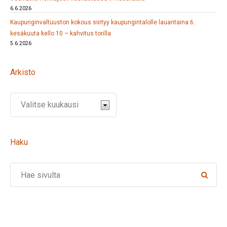
6.6.2026
Kaupunginvaltuuston kokous siirtyy kaupungintalolle lauantaina 6.
kesäkuuta kello 10 – kahvitus torilla
5.6.2026
Arkisto
Haku
Search