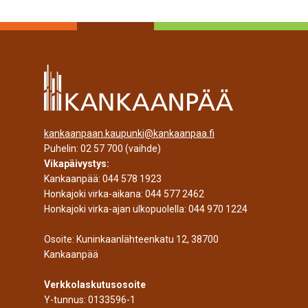
kankaanpaan.kaupunki@kankaanpaa.fi
Puhelin:
02 57 700
(vaihde)
Vikapäivystys:
Kankaanpää:
044 578 1923
Honkajoki virka-aikana:
044 577 2462
Honkajoki virka-ajan ulkopuolella:
044 970 1224
Osoite: Kuninkaanlähteenkatu 12, 38700
Kankaanpää
Verkkolaskutusosoite
Y-tunnus: 0133596-1