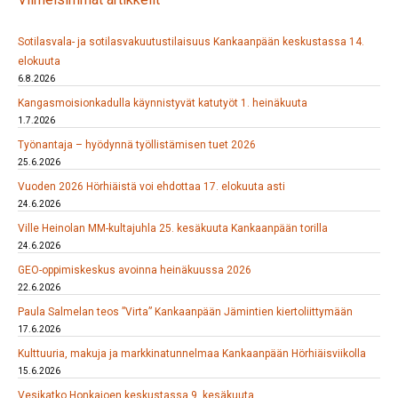
Sotilasvala- ja sotilasvakuutustilaisuus Kankaanpään keskustassa 14.
elokuuta
6.8.2026
Kangasmoisionkadulla käynnistyvät katutyöt 1. heinäkuuta
1.7.2026
Työnantaja – hyödynnä työllistämisen tuet 2026
25.6.2026
Vuoden 2026 Hörhiäistä voi ehdottaa 17. elokuuta asti
24.6.2026
Ville Heinolan MM-kultajuhla 25. kesäkuuta Kankaanpään torilla
24.6.2026
GEO-oppimiskeskus avoinna heinäkuussa 2026
22.6.2026
Paula Salmelan teos ”Virta” Kankaanpään Jämintien kiertoliittymään
17.6.2026
Kulttuuria, makuja ja markkinatunnelmaa Kankaanpään Hörhiäisviikolla
15.6.2026
Vesikatko Honkajoen keskustassa 9. kesäkuuta