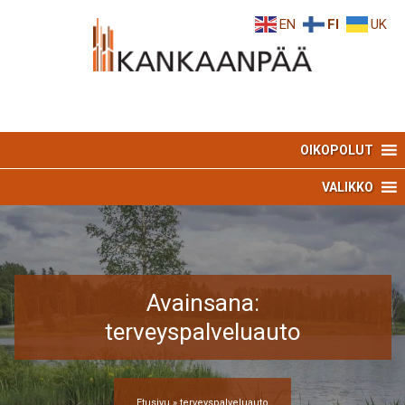
Skip
Skip
EN
FI
UK
to
to
Content
navigation
OIKOPOLUT
VALIKKO
Avainsana:
terveyspalveluauto
Etusivu
»
terveyspalveluauto