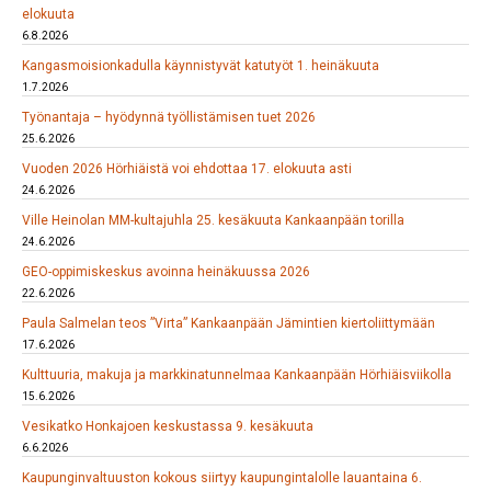
elokuuta
6.8.2026
Kangasmoisionkadulla käynnistyvät katutyöt 1. heinäkuuta
1.7.2026
Työnantaja – hyödynnä työllistämisen tuet 2026
25.6.2026
Vuoden 2026 Hörhiäistä voi ehdottaa 17. elokuuta asti
24.6.2026
Ville Heinolan MM-kultajuhla 25. kesäkuuta Kankaanpään torilla
24.6.2026
GEO-oppimiskeskus avoinna heinäkuussa 2026
22.6.2026
Paula Salmelan teos ”Virta” Kankaanpään Jämintien kiertoliittymään
17.6.2026
Kulttuuria, makuja ja markkinatunnelmaa Kankaanpään Hörhiäisviikolla
15.6.2026
Vesikatko Honkajoen keskustassa 9. kesäkuuta
6.6.2026
Kaupunginvaltuuston kokous siirtyy kaupungintalolle lauantaina 6.