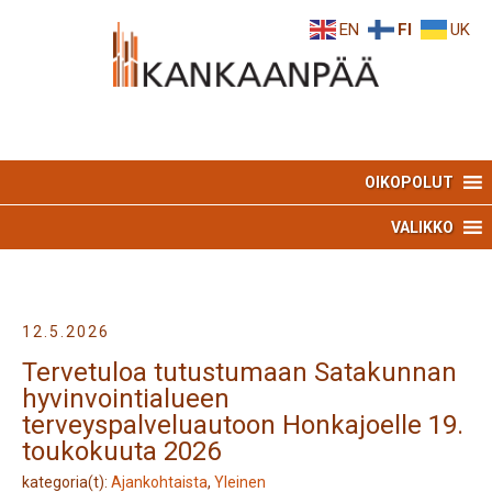
Skip
Skip
EN
FI
UK
to
to
Content
navigation
OIKOPOLUT
VALIKKO
12.5.2026
Tervetuloa tutustumaan Satakunnan
hyvinvointialueen
terveyspalveluautoon Honkajoelle 19.
toukokuuta 2026
kategoria(t):
Ajankohtaista
,
Yleinen