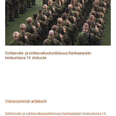
Sotilasvala- ja sotilasvakuutustilaisuus Kankaanpään
keskustassa 14. elokuuta
Viimeisimmät artikkelit
Sotilasvala- ja sotilasvakuutustilaisuus Kankaanpään keskustassa 14.