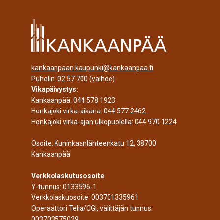
kankaanpaan.kaupunki@kankaanpaa.fi
Puhelin:
02 57 700
(vaihde)
Vikapäivystys:
Kankaanpää:
044 578 1923
Honkajoki virka-aikana:
044 577 2462
Honkajoki virka-ajan ulkopuolella:
044 970 1224
Osoite: Kuninkaanlähteenkatu 12, 38700
Kankaanpää
Verkkolaskutusosoite
Y-tunnus: 0133596-1
Verkkolaskuosoite: 003701335961
Operaattori Telia/CGI, välittäjän tunnus:
003703575029