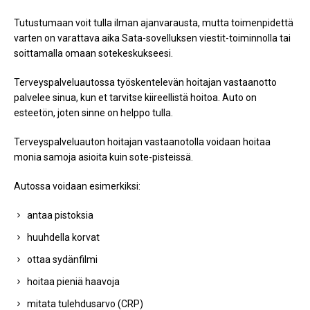
Tutustumaan voit tulla ilman ajanvarausta, mutta toimenpidettä
varten on varattava aika Sata-sovelluksen viestit-toiminnolla tai
soittamalla omaan sotekeskukseesi.
Terveyspalveluautossa työskentelevän hoitajan vastaanotto
palvelee sinua, kun et tarvitse kiireellistä hoitoa. Auto on
esteetön, joten sinne on helppo tulla.
Terveyspalveluauton hoitajan vastaanotolla voidaan hoitaa
monia samoja asioita kuin sote-pisteissä.
Autossa voidaan esimerkiksi:
antaa pistoksia
huuhdella korvat
ottaa sydänfilmi
hoitaa pieniä haavoja
mitata tulehdusarvo (CRP)