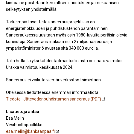
kiintoaine poistetaan kemiallisen saostuksen ja mekaanisen
selkeytyksen yhdistelmällä.
Tärkeimpiä tavoitteita saneerausprojektissa on
energiatehokkuuden ja puhdistustehon parantaminen.
Saneerauksessa uusitaan myös osin 1980-luvulta peräisin olevia
koneistoja. Saneeraus maksaa noin 2 miljoonaa euroa ja
ympäristöministeriö avustaa sitä 340 000 eurolla.
Tällä hetkellä yksi kahdesta ilmastuslinjasta on saatu valmiiksi.
Urakka valmistuu kesäkuussa 2024.
Saneeraus ei vaikuta viemäriverkoston toimintaan.
Oheisessa tiedotteessa enemmän informaatiota.
Tiedote: Jätevedenpuhdistamon saneeraus (PDF)
Lisätietoja antaa
Esa Melin
Vesihuoltopäällikkö
esa.melin@kankaanpaa.fi