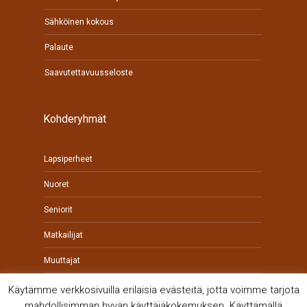
Sähköinen kokous
Palaute
Saavutettavuusseloste
Kohderyhmät
Lapsiperheet
Nuoret
Seniorit
Matkailijat
Muuttajat
Yrittäjät
Käytämme verkkosivuilla erilaisia evästeitä, jotta voimme tarjota
mahdollisimman hyvän käyttäjäkokemuksen. Käyttämällä