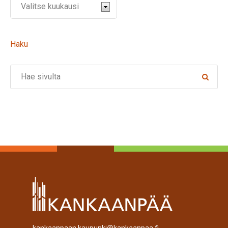
Haku
Search
kankaanpaan.kaupunki@kankaanpaa.fi