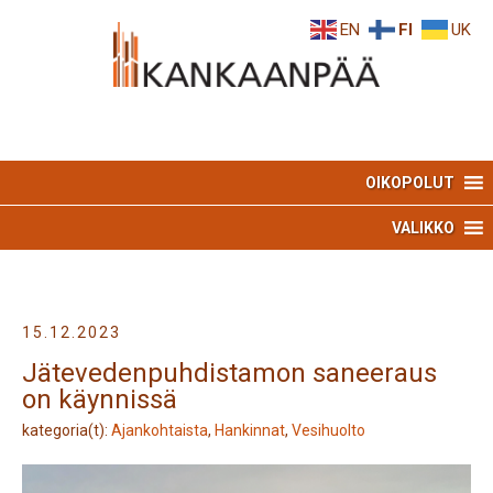
Skip
Skip
EN
FI
UK
to
to
Content
navigation
OIKOPOLUT
VALIKKO
15.12.2023
Jätevedenpuhdistamon saneeraus
on käynnissä
kategoria(t):
Ajankohtaista
,
Hankinnat
,
Vesihuolto