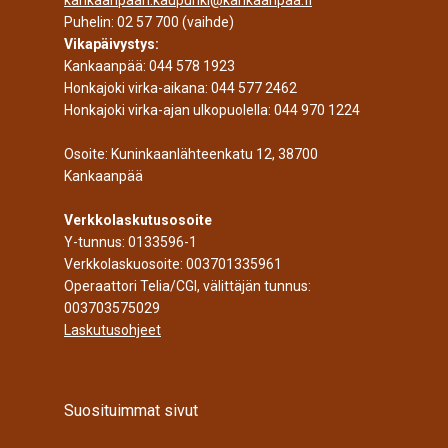
Puhelin:
02 57 700
(vaihde)
Vikapäivystys:
Kankaanpää:
044 578 1923
Honkajoki virka-aikana:
044 577 2462
Honkajoki virka-ajan ulkopuolella:
044 970 1224
Osoite: Kuninkaanlähteenkatu 12, 38700
Kankaanpää
Verkkolaskutusosoite
Y-tunnus: 0133596-1
Verkkolaskuosoite: 003701335961
Operaattori Telia/CGI, välittäjän tunnus:
003703575029
Laskutusohjeet
Suosituimmat sivut