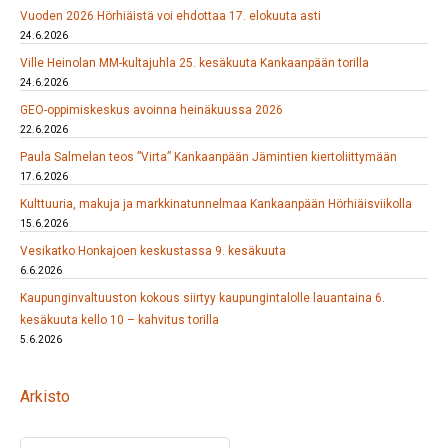
Vuoden 2026 Hörhiäistä voi ehdottaa 17. elokuuta asti
24.6.2026
Ville Heinolan MM-kultajuhla 25. kesäkuuta Kankaanpään torilla
24.6.2026
GEO-oppimiskeskus avoinna heinäkuussa 2026
22.6.2026
Paula Salmelan teos ”Virta” Kankaanpään Jämintien kiertoliittymään
17.6.2026
Kulttuuria, makuja ja markkinatunnelmaa Kankaanpään Hörhiäisviikolla
15.6.2026
Vesikatko Honkajoen keskustassa 9. kesäkuuta
6.6.2026
Kaupunginvaltuuston kokous siirtyy kaupungintalolle lauantaina 6.
kesäkuuta kello 10 – kahvitus torilla
5.6.2026
Arkisto