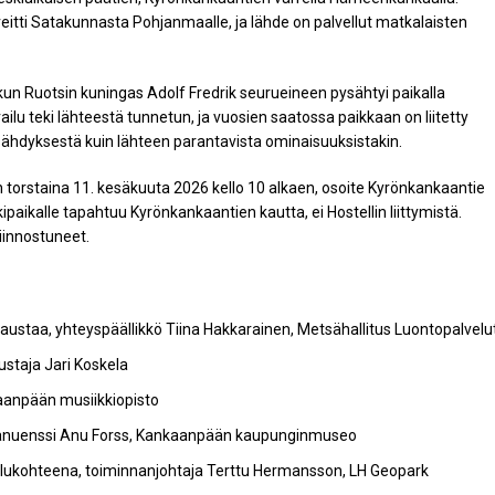
eitti Satakunnasta Pohjanmaalle, ja lähde on palvellut matkalaisten
un Ruotsin kuningas Adolf Fredrik seurueineen pysähtyi paikalla
ilu teki lähteestä tunnetun, ja vuosien saatossa paikkaan on liitetty
pysähdyksestä kuin lähteen parantavista ominaisuuksistakin.
 torstaina 11. kesäkuuta 2026 kello 10 alkaen, osoite Kyrönkankaantie
paikalle tapahtuu Kyrönkankaantien kautta, ei Hostellin liittymistä.
kiinnostuneet.
ustaa, yhteyspäällikkö Tiina Hakkarainen, Metsähallitus Luontopalvelu
staja Jari Koskela
aanpään musiikkiopisto
anuenssi Anu Forss, Kankaanpään kaupunginmuseo
ilukohteena, toiminnanjohtaja Terttu Hermansson, LH Geopark