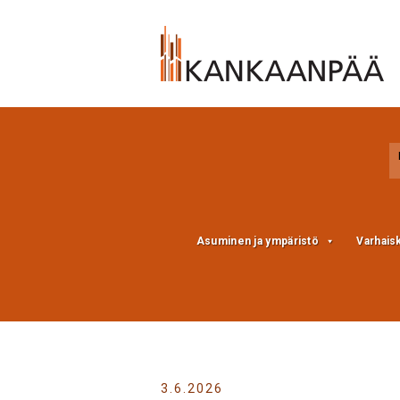
Skip
Skip
to
to
Content
navigation
Asuminen ja ympäristö
Varhais
3.6.2026