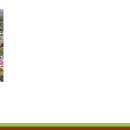
Työnantaja – hyödynnä työllistämisen tuet 2026