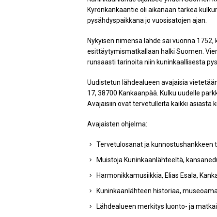
Kyrönkankaantie oli aikanaan tärkeä kulkur
pysähdyspaikkana jo vuosisatojen ajan.
Nykyisen nimensä lähde sai vuonna 1752, k
esittäytymismatkallaan halki Suomen. Viera
runsaasti tarinoita niin kuninkaallisesta 
Uudistetun lähdealueen avajaisia vietetään
17, 38700 Kankaanpää. Kulku uudelle parkki
Avajaisiin ovat tervetulleita kaikki asiasta 
Avajaisten ohjelma:
Tervetulosanat ja kunnostushankkeen ta
Muistoja Kuninkaanlähteeltä, kansanedu
Harmonikkamusiikkia, Elias Esala, Kank
Kuninkaanlähteen historiaa, museoam
Lähdealueen merkitys luonto- ja matka