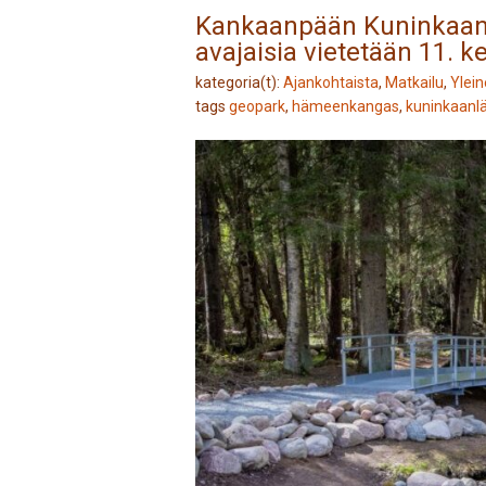
Kankaanpään Kuninkaanl
avajaisia vietetään 11. 
kategoria(t):
Ajankohtaista
,
Matkailu
,
Ylei
tags
geopark
,
hämeenkangas
,
kuninkaanl