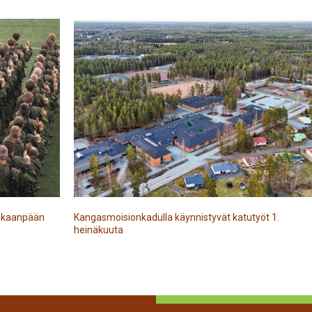
Kankaanpään
Kangasmoisionkadulla käynnistyvät katutyöt 1.
heinäkuuta