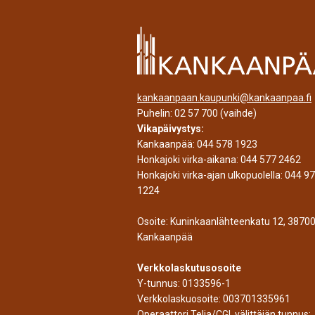
kankaanpaan.kaupunki@kankaanpaa.fi
Puhelin:
02 57 700
(vaihde)
Vikapäivystys:
Kankaanpää:
044 578 1923
Honkajoki virka-aikana:
044 577 2462
Honkajoki virka-ajan ulkopuolella:
044 9
1224
Osoite: Kuninkaanlähteenkatu 12, 3870
Kankaanpää
Verkkolaskutusosoite
Y-tunnus: 0133596-1
Verkkolaskuosoite: 003701335961
Operaattori Telia/CGI, välittäjän tunnus: