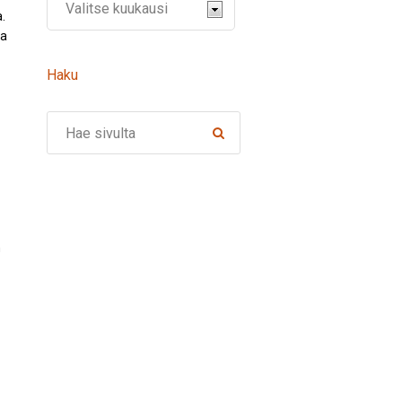
.
ja
Haku
Search
n