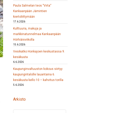
Paula Salmelan teos ”Virta”
Kankaanpään Jämintien
kiertoliittymään
17.6.2026
Kulttuuria, makuja ja
markkinatunnelmaa Kankaanpään
Hörhiäisviikolla
15.6.2026
Vesikatko Honkajoen keskustassa 9.
kesäkuuta
6.6.2026
Kaupunginvaltuuston kokous siirtyy
kaupungintalolle lauantaina 6.
kesäkuuta kello 10 – kahvitus torilla
5.6.2026
Arkisto
n