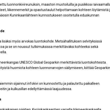
ettu luonnonkivireunuksin, maaston muotoiluilla ja pusikkoa raivaamalla
teet, liikennemerkit ja opastustaulut helpottamaan kohteen löytämistä 
 pääosin Kuninkaanlähteen kunnostukseen osoitetulla eduskunnan
hde
 lisäksi myös arvokas luontokohde. Metsähallituksen selvityksissä
stoa ja se on noussut tutkimuksissa merkittäväksi kohteeksi sekä
ella.
eenkangas UNESCO Global Geoparkin merkittävistä luontokohteista.
rityistä huomiota kohteen luonnonarvojen säilymiseen, kiittää Geoparki
mmin sijainnut infokivi on kunnostettu ja palautettu paikalleen.
itin ja kulkusillan edellyttämässä laajuudessa.
a
skiaikaisen päätien, Kyrönkankaantien varrella Hämeenkankaalla.