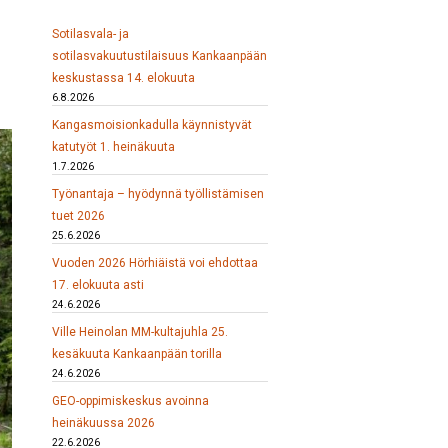
Sotilasvala- ja
sotilasvakuutustilaisuus Kankaanpään
keskustassa 14. elokuuta
6.8.2026
Kangasmoisionkadulla käynnistyvät
katutyöt 1. heinäkuuta
1.7.2026
Työnantaja – hyödynnä työllistämisen
tuet 2026
25.6.2026
Vuoden 2026 Hörhiäistä voi ehdottaa
17. elokuuta asti
24.6.2026
Ville Heinolan MM-kultajuhla 25.
kesäkuuta Kankaanpään torilla
24.6.2026
GEO-oppimiskeskus avoinna
heinäkuussa 2026
22.6.2026