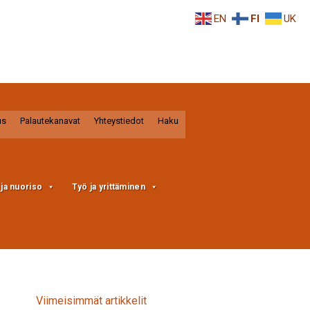
EN
FI
UK
us
Palautekanavat
Yhteystiedot
Haku
a ja nuoriso
Työ ja yrittäminen
Viimeisimmät artikkelit