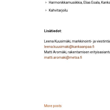
Harmonikkamusiikkia, Elias Esala, Kank
Kahvitarjoilu
Lisätiedot:
Leena Kuusimäki, markkinointi- ja viestin
leena.kuusimaki@kankaanpaa.fi
Matti Aromäki, rakentamisen erityisasiantu
matti.aromaki@metsa.fi
More posts