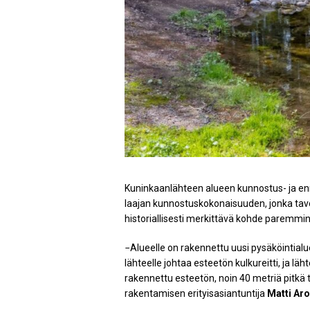
Kuninkaanlähteen alueen kunnostus- ja enn
laajan kunnostuskokonaisuuden, jonka tavoi
historiallisesti merkittävä kohde paremmin
−Alueelle on rakennettu uusi pysäköintialue 
lähteelle johtaa esteetön kulkureitti, ja l
rakennettu esteetön, noin 40 metriä pitkä 
rakentamisen erityisasiantuntija
Matti Ar