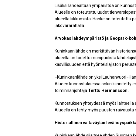
Lisäksi lähdealtaan ympäristöä on kunnost
Alueelle on toteutettu uudet tienvarsiopas
alueella liikkumista. Hanke on toteutettu
jakovararahalla.
Arvokas lähdeympäristö ja Geopark-ko
Kuninkaanlähde on merkittävän historiansa
alueella on todettu monipuolista lähdelaji
kasvillisuuden että hyönteislajiston peruste
−Kuninkaanlähde on yksi Lauhanvuori−Häm
Alueen kunnostuksessa onkin kiinnitetty e
toiminnanjohtaja
Terttu Hermansson.
Kunnostuksen yhteydessä myös lähteellä aie
Alueella on tehty myös puuston raivausta re
Historiallinen valtaväylän levähdyspaikk
Kuninkaanlähde sijaitsee yhden Suomen ke