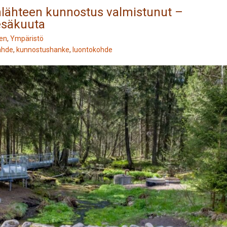
ähteen kunnostus valmistunut –
kesäkuuta
nen
,
Ympäristö
ähde
,
kunnostushanke
,
luontokohde