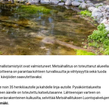
allistamistyöt ovat valmistuneet. Metsähallitus on toteuttanut alueella
tteena on parantaa kohteen turvallisuutta ja viihtyisyyttä sekä tuoda
 kävijöiden saavutettavaksi.
noin 35 henkilöautolle ja kahdelle linja-autolle. Pysäköintialueelta
ähteen äärelle on toteutettu katselutasanne. Lähteenojan varteen on
teräsrakenteinen kulkusilta, selvittää Metsähallituksen Luontopalveluje
omäki.