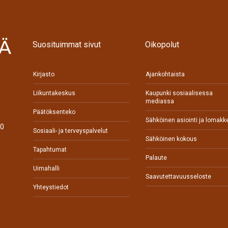
Suosituimmat sivut
Oikopolut
Kirjasto
Ajankohtaista
Liikuntakeskus
Kaupunki sosiaalisessa
mediassa
Päätöksenteko
Sähköinen asiointi ja lomakk
70
Sosiaali- ja terveyspalvelut
Sähköinen kokous
Tapahtumat
Palaute
0
Uimahalli
Saavutettavuusseloste
Yhteystiedot