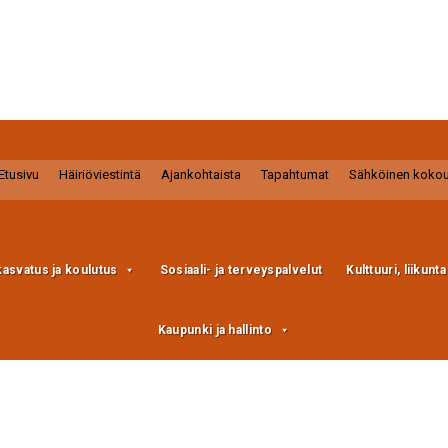
Etusivu
Häiriöviestintä
Ajankohtaista
Tapahtumat
Sähköinen koko
kasvatus ja koulutus
Sosiaali- ja terveyspalvelut
Kulttuuri, liikunt
Kaupunki ja hallinto