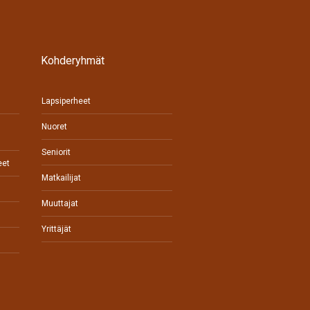
Kohderyhmät
Lapsiperheet
Nuoret
Seniorit
eet
Matkailijat
Muuttajat
Yrittäjät