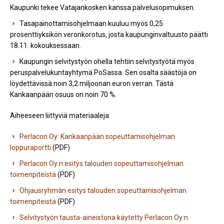
Kaupunki tekee Vatajankosken kanssa palvelusopimuksen.
Tasapainottamisohjelmaan kuuluu myös 0,25
prosenttiyksikön veronkorotus, josta kaupunginvaltuusto päätti
18.11. kokouksessaan.
Kaupungin selvitystyön ohella tehtiin selvitystyötä myös
peruspalvelukuntayhtymä PoSassa. Sen osalta säästöjä on
löydettävissä noin 3,2 miljoonan euron verran. Tästä
Kankaanpään osuus on noin 70 %.
Aiheeseen liittyviä materiaaleja:
Perlacon Oy: Kankaanpään sopeuttamisohjelman
loppuraportti
(PDF)
Perlacon Oy:n esitys talouden sopeuttamisohjelman
toimenpiteistä
(PDF)
Ohjausryhmän esitys talouden sopeuttamisohjelman
toimenpiteistä
(PDF)
Selvitystyön tausta-aineistona käytetty Perlacon Oy:n