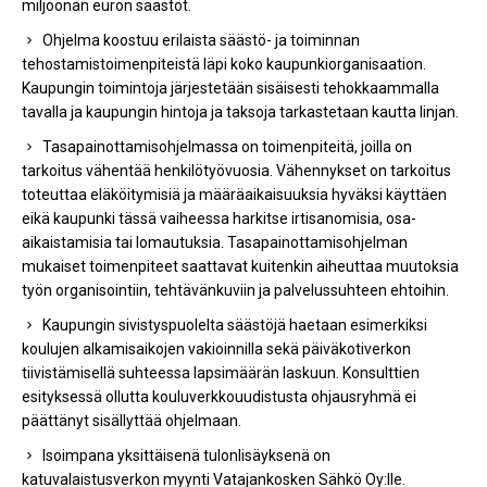
miljoonan euron säästöt.
Ohjelma koostuu erilaista säästö- ja toiminnan
tehostamistoimenpiteistä läpi koko kaupunkiorganisaation.
Kaupungin toimintoja järjestetään sisäisesti tehokkaammalla
tavalla ja kaupungin hintoja ja taksoja tarkastetaan kautta linjan.
Tasapainottamisohjelmassa on toimenpiteitä, joilla on
tarkoitus vähentää henkilötyövuosia. Vähennykset on tarkoitus
toteuttaa eläköitymisiä ja määräaikaisuuksia hyväksi käyttäen
eikä kaupunki tässä vaiheessa harkitse irtisanomisia, osa-
aikaistamisia tai lomautuksia. Tasapainottamisohjelman
mukaiset toimenpiteet saattavat kuitenkin aiheuttaa muutoksia
työn organisointiin, tehtävänkuviin ja palvelussuhteen ehtoihin.
Kaupungin sivistyspuolelta säästöjä haetaan esimerkiksi
koulujen alkamisaikojen vakioinnilla sekä päiväkotiverkon
tiivistämisellä suhteessa lapsimäärän laskuun. Konsulttien
esityksessä ollutta kouluverkkouudistusta ohjausryhmä ei
päättänyt sisällyttää ohjelmaan.
Isoimpana yksittäisenä tulonlisäyksenä on
katuvalaistusverkon myynti Vatajankosken Sähkö Oy:lle.