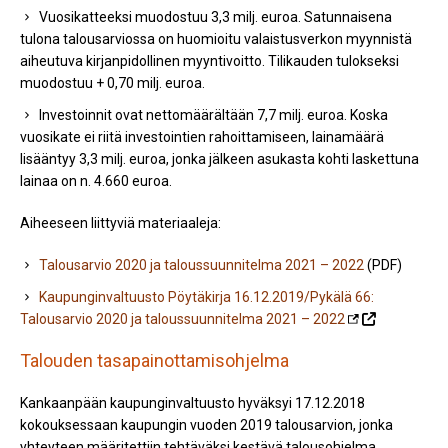
Vuosikatteeksi muodostuu 3,3 milj. euroa. Satunnaisena
tulona talousarviossa on huomioitu valaistusverkon myynnistä
aiheutuva kirjanpidollinen myyntivoitto. Tilikauden tulokseksi
muodostuu + 0,70 milj. euroa.
Investoinnit ovat nettomäärältään 7,7 milj. euroa. Koska
vuosikate ei riitä investointien rahoittamiseen, lainamäärä
lisääntyy 3,3 milj. euroa, jonka jälkeen asukasta kohti laskettuna
lainaa on n. 4.660 euroa.
Aiheeseen liittyviä materiaaleja:
Talousarvio 2020 ja taloussuunnitelma 2021 – 2022
(PDF)
Kaupunginvaltuusto Pöytäkirja 16.12.2019/Pykälä 66:
Talousarvio 2020 ja taloussuunnitelma 2021 – 2022
Talouden tasapainottamisohjelma
Kankaanpään kaupunginvaltuusto hyväksyi 17.12.2018
kokouksessaan kaupungin vuoden 2019 talousarvion, jonka
yhteyteen määritettiin tehtäväksi kestävä talousohjelma.