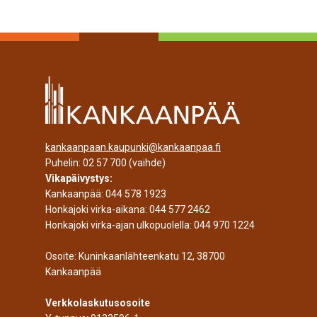
kankaanpaan.kaupunki@kankaanpaa.fi
Puhelin:
02 57 700
(vaihde)
Vikapäivystys:
Kankaanpää:
044 578 1923
Honkajoki virka-aikana:
044 577 2462
Honkajoki virka-ajan ulkopuolella:
044 970 1224
Osoite: Kuninkaanlähteenkatu 12, 38700
Kankaanpää
Verkkolaskutusosoite