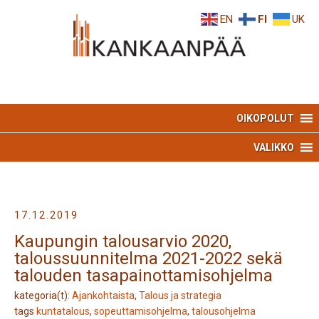
Skip
Skip
EN
FI
UK
to
to
Content
navigation
OIKOPOLUT
VALIKKO
17.12.2019
Kaupungin talousarvio 2020,
taloussuunnitelma 2021-2022 sekä
talouden tasapainottamisohjelma
kategoria(t):
Ajankohtaista
,
Talous ja strategia
tags
kuntatalous
,
sopeuttamisohjelma
,
talousohjelma