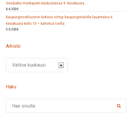
Vesikatko Honkajoen keskustassa 9. kesäkuuta
6.6.2026
Kaupunginvaltuuston kokous siirtyy kaupungintalolle lauantaina 6.
kesäkuuta kello 10 – kahvitus torilla
5.6.2026
Arkisto
Haku
Search