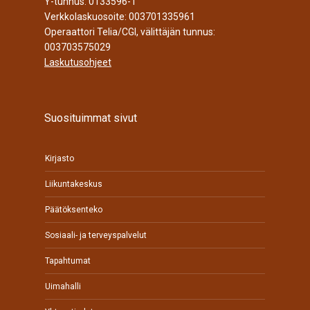
Y-tunnus: 0133596-1
Verkkolaskuosoite: 003701335961
Operaattori Telia/CGI, välittäjän tunnus:
003703575029
Laskutusohjeet
Suosituimmat sivut
Kirjasto
Liikuntakeskus
Päätöksenteko
Sosiaali- ja terveyspalvelut
Tapahtumat
Uimahalli