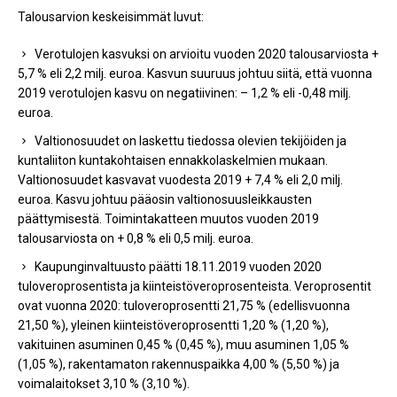
Talousarvion keskeisimmät luvut:
Verotulojen kasvuksi on arvioitu vuoden 2020 talousarviosta +
5,7 % eli 2,2 milj. euroa. Kasvun suuruus johtuu siitä, että vuonna
2019 verotulojen kasvu on negatiivinen: – 1,2 % eli -0,48 milj.
euroa.
Valtionosuudet on laskettu tiedossa olevien tekijöiden ja
kuntaliiton kuntakohtaisen ennakkolaskelmien mukaan.
Valtionosuudet kasvavat vuodesta 2019 + 7,4 % eli 2,0 milj.
euroa. Kasvu johtuu pääosin valtionosuusleikkausten
päättymisestä. Toimintakatteen muutos vuoden 2019
talousarviosta on + 0,8 % eli 0,5 milj. euroa.
Kaupunginvaltuusto päätti 18.11.2019 vuoden 2020
tuloveroprosentista ja kiinteistöveroprosenteista. Veroprosentit
ovat vuonna 2020: tuloveroprosentti 21,75 % (edellisvuonna
21,50 %), yleinen kiinteistöveroprosentti 1,20 % (1,20 %),
vakituinen asuminen 0,45 % (0,45 %), muu asuminen 1,05 %
(1,05 %), rakentamaton rakennuspaikka 4,00 % (5,50 %) ja
voimalaitokset 3,10 % (3,10 %).