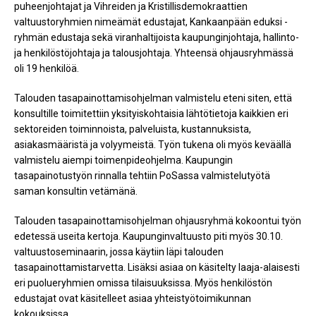
puheenjohtajat ja Vihreiden ja Kristillisdemokraattien
valtuustoryhmien nimeämät edustajat, Kankaanpään eduksi -
ryhmän edustaja sekä viranhaltijoista kaupunginjohtaja, hallinto-
ja henkilöstöjohtaja ja talousjohtaja. Yhteensä ohjausryhmässä
oli 19 henkilöä.
Talouden tasapainottamisohjelman valmistelu eteni siten, että
konsultille toimitettiin yksityiskohtaisia lähtötietoja kaikkien eri
sektoreiden toiminnoista, palveluista, kustannuksista,
asiakasmääristä ja volyymeistä. Työn tukena oli myös keväällä
valmistelu aiempi toimenpideohjelma. Kaupungin
tasapainotustyön rinnalla tehtiin PoSassa valmistelutyötä
saman konsultin vetämänä.
Talouden tasapainottamisohjelman ohjausryhmä kokoontui työn
edetessä useita kertoja. Kaupunginvaltuusto piti myös 30.10.
valtuustoseminaarin, jossa käytiin läpi talouden
tasapainottamistarvetta. Lisäksi asiaa on käsitelty laaja-alaisesti
eri puolueryhmien omissa tilaisuuksissa. Myös henkilöstön
edustajat ovat käsitelleet asiaa yhteistyötoimikunnan
kokouksissa.