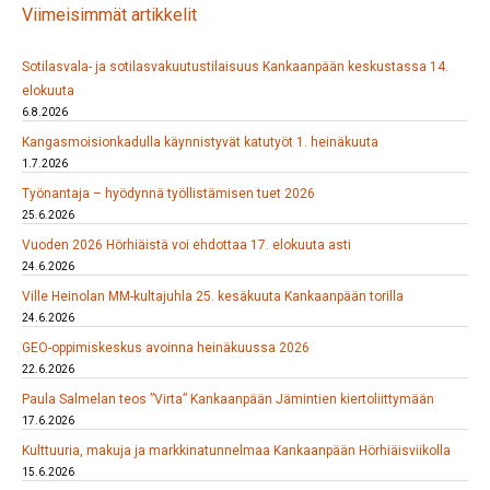
Viimeisimmät artikkelit
Sotilasvala- ja sotilasvakuutustilaisuus Kankaanpään keskustassa 14.
elokuuta
6.8.2026
Kangasmoisionkadulla käynnistyvät katutyöt 1. heinäkuuta
1.7.2026
Työnantaja – hyödynnä työllistämisen tuet 2026
25.6.2026
Vuoden 2026 Hörhiäistä voi ehdottaa 17. elokuuta asti
24.6.2026
Ville Heinolan MM-kultajuhla 25. kesäkuuta Kankaanpään torilla
24.6.2026
GEO-oppimiskeskus avoinna heinäkuussa 2026
22.6.2026
Paula Salmelan teos ”Virta” Kankaanpään Jämintien kiertoliittymään
17.6.2026
Kulttuuria, makuja ja markkinatunnelmaa Kankaanpään Hörhiäisviikolla
15.6.2026