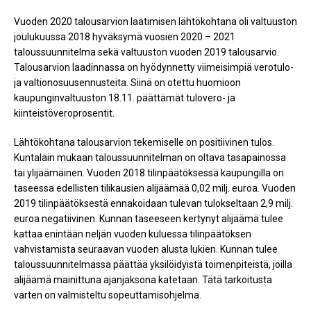
Vuoden 2020 talousarvion laatimisen lähtökohtana oli valtuuston
joulukuussa 2018 hyväksymä vuosien 2020 – 2021
taloussuunnitelma sekä valtuuston vuoden 2019 talousarvio.
Talousarvion laadinnassa on hyödynnetty viimeisimpiä verotulo-
ja valtionosuusennusteita. Siinä on otettu huomioon
kaupunginvaltuuston 18.11. päättämät tulovero- ja
kiinteistöveroprosentit.
Lähtökohtana talousarvion tekemiselle on positiivinen tulos.
Kuntalain mukaan taloussuunnitelman on oltava tasapainossa
tai ylijäämäinen. Vuoden 2018 tilinpäätöksessä kaupungilla on
taseessa edellisten tilikausien alijäämää 0,02 milj. euroa. Vuoden
2019 tilinpäätöksestä ennakoidaan tulevan tulokseltaan 2,9 milj.
euroa negatiivinen. Kunnan taseeseen kertynyt alijäämä tulee
kattaa enintään neljän vuoden kuluessa tilinpäätöksen
vahvistamista seuraavan vuoden alusta lukien. Kunnan tulee
taloussuunnitelmassa päättää yksilöidyistä toimenpiteistä, joilla
alijäämä mainittuna ajanjaksona katetaan. Tätä tarkoitusta
varten on valmisteltu sopeuttamisohjelma.