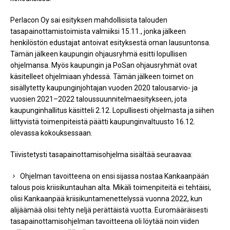
Perlacon Oy sai esityksen mahdollisista talouden
tasapainottamistoimista valmiiksi 15.11., jonka jälkeen
henkilöstön edustajat antoivat esityksestä oman lausuntonsa.
Tämän jälkeen kaupungin ohjausryhmä esitti lopullisen
ohjelmansa. Myös kaupungin ja PoSan ohjausryhmät ovat
käsitelleet ohjelmiaan yhdessä. Tämän jälkeen toimet on
sisällytetty kaupunginjohtajan vuoden 2020 talousarvio- ja
vuosien 2021–2022 taloussuunnitelmaesitykseen, jota
kaupunginhallitus käsitteli 2.12. Lopullisesti ohjelmasta ja siihen
liittyvistä toimenpiteistä päätti kaupunginvaltuusto 16.12.
olevassa kokouksessaan.
Tiivistetysti tasapainottamisohjelma sisältää seuraavaa:
Ohjelman tavoitteena on ensi sijassa nostaa Kankaanpään
talous pois kriisikuntauhan alta. Mikäli toimenpiteitä ei tehtäisi,
olisi Kankaanpää kriisikuntamenettelyssä vuonna 2022, kun
alijäämää olisi tehty neljä perättäistä vuotta. Euromääräisesti
tasapainottamisohjelman tavoitteena oli löytää noin viiden