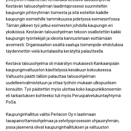
Kestävän talousohjelman laadintaprosessi suunniteltiin
kaupungin johtoryhmän toimesta ja sitä esiteltiin kaikille
kaupungin esimiehille tammikuussa pidetyssä esimiesinfossa.
Tämän jälkeen työ jatkui esimiesten johdolla kaupungin eri
yksiköissä. Kestävän talousohjelman tekoon osallistettiin kaikki
kaupungin työntekijät ja ideoita kannustetaan esittämään
avoimesti. Organisaation sisältä saatuja toimenpide-ehdotuksia
täydennettiin vielä kuntalaisilta kerätyltä palautteella.
Kestävä talousohjelma oli määrätyn mukaisesti Kankaanpään
kaupunginvaltuuston käsittelyssä kesäkuun kokouksessa.
Valtuusto päätti tällöin palauttaa talousohjelman
uudelleenvalmisteluun ja ottaa työhön mukaan ulkopuolisen
konsultin. Työ päätettiin myös ulottaa koko kaupunkikonserniin
eli tarkastuksen kohteeksi tuli myös Peruspalvelukuntayhtymä
PoSa.
Kaupunginhallitus valitsi Perlacon Oy:n laatimaan
tasapainottamisohjelmaa ja selvitysprosessiin ohjausryhmän,
jossa jäsenenä olivat kaupunginhallituksen ja valtuuston