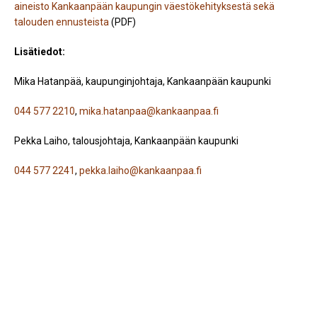
aineisto Kankaanpään kaupungin väestökehityksestä sekä
talouden ennusteista
(PDF)
Lisätiedot:
Mika Hatanpää, kaupunginjohtaja, Kankaanpään kaupunki
044 577 2210
,
mika.hatanpaa@kankaanpaa.fi
Pekka Laiho, talousjohtaja, Kankaanpään kaupunki
044 577 2241
,
pekka.laiho@kankaanpaa.fi