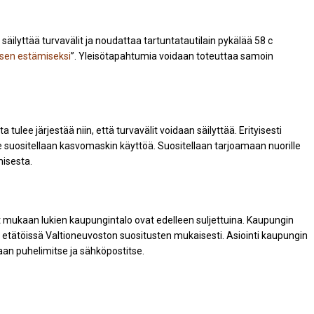
 säilyttää turvavälit ja noudattaa tartuntatautilain pykälää 58 c
sen estämiseksi
”. Yleisötapahtumia voidaan toteuttaa samoin
 tulee järjestää niin, että turvavälit voidaan säilyttää. Erityisesti
lle suositellaan kasvomaskin käyttöä. Suositellaan tarjoamaan nuorille
misesta.
t mukaan lukien kaupungintalo ovat edelleen suljettuina. Kaupungin
etätöissä Valtioneuvoston suositusten mukaisesti. Asiointi kaupungin
aan puhelimitse ja sähköpostitse.