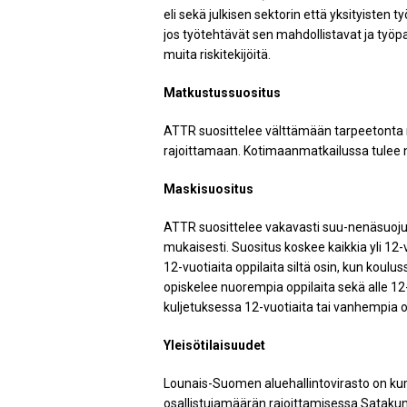
eli sekä julkisen sektorin että yksityisten
jos työtehtävät sen mahdollistavat ja työpai
muita riskitekijöitä.
Matkustussuositus
ATTR suosittelee välttämään tarpeetonta 
rajoittamaan. Kotimaanmatkailussa tulee n
Maskisuositus
ATTR suosittelee vakavasti suu-nenäsuoj
mukaisesti. Suositus koskee kaikkia yli 12-
12-vuotiaita oppilaita siltä osin, kun koul
opiskelee nuorempia oppilaita sekä alle 12
kuljetuksessa 12-vuotiaita tai vanhempia o
Yleisötilaisuudet
Lounais-Suomen aluehallintovirasto on ku
osallistujamäärän rajoittamisessa Satakun