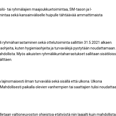
ilö- tai ryhmälajien maajoukkuetoimintaa, SM-tason ja I-
toimintaa sekä kansainväliselle huipulle tähtäävää ammattimaista
li ryhmäharrastaminen sekä ottelutoiminta sallittiin 31.5.2021 alkaen.
rvaohjeita, kuten hygieniaohjeita ja turvavälejä pystytään noudattamaan.
hdollista. Myös aikuisten ryhmäliikuntaharrastukset sallitaan sisätilois
älttäen.
lla lajinomaisesti ilman turvaväliä sekä sisällä että ulkona. Ulkona
ahdollisesti paikalla olevien vanhempien tai saattajien tulisi noudatta
etaan valtioneuvoston ohjeistoa etätyöstä niin laajalti kuin mahdollista