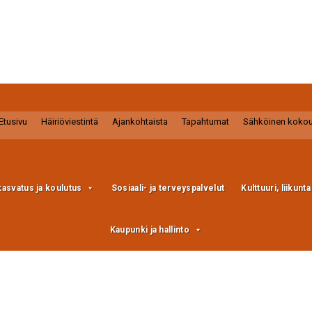
Etusivu
Häiriöviestintä
Ajankohtaista
Tapahtumat
Sähköinen koko
kasvatus ja koulutus
Sosiaali- ja terveyspalvelut
Kulttuuri, liikunt
Kaupunki ja hallinto