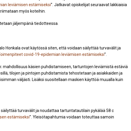
ian leviämisen estämiseksi
”. Jatkavat opiskelijat seuraavat lakkiaisia
striimataan myös koteihin.
istetaan jäljempänä tiedotteessa.
o Honkala ovat käytössä siten, että voidaan säilyttää turvavälit ja
oimenpiteet covid-19-epidemian leviämisen estämiseksi
”.
n: mahdollisuus käsien puhdistamiseen, tartuntojen leviämistä estäviä
illä, tilojen ja pintojen puhdistamista tehostetaan ja asiakkaiden ja
llisimman väljästi. Lisäksi suositellaan maskien käyttöä muualla kuin
 säilyttää turvavälit ja noudattaa tartuntatautilain pykälää 58 c
sen estämiseksi
”. Yleisötapahtumia voidaan toteuttaa samoin