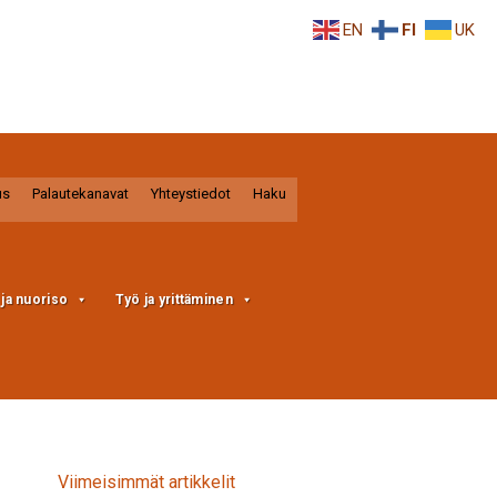
EN
FI
UK
us
Palautekanavat
Yhteystiedot
Haku
a ja nuoriso
Työ ja yrittäminen
Viimeisimmät artikkelit