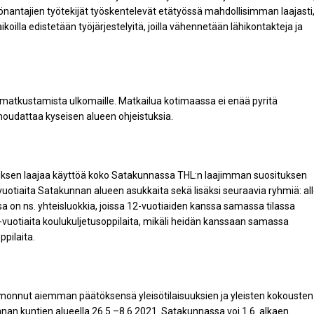
 työnantajien työtekijät työskentelevät etätyössä mahdollisimman laajasti
koilla edistetään työjärjestelyitä, joilla vähennetään lähikontakteja ja
matkustamista ulkomaille. Matkailua kotimaassa ei enää pyritä
oudattaa kyseisen alueen ohjeistuksia.
uksen laajaa käyttöä koko Satakunnassa THL:n laajimman suosituksen
vuotiaita Satakunnan alueen asukkaita sekä lisäksi seuraavia ryhmiä: al
ussa on ns. yhteisluokkia, joissa 12-vuotiaiden kanssa samassa tilassa
-vuotiaita koulukuljetusoppilaita, mikäli heidän kanssaan samassa
ppilaita.
monnut aiemman päätöksensä yleisötilaisuuksien ja yleisten kokousten
nan kuntien alueella 26.5.–8.6.2021. Satakunnassa voi 1.6. alkaen