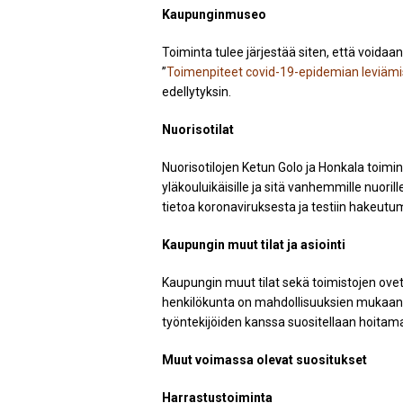
Kaupunginmuseo
Toiminta tulee järjestää siten, että voidaan
”
Toimenpiteet covid-19-epidemian leviämi
edellytyksin.
Nuorisotilat
Nuorisotilojen Ketun Golo ja Honkala toiminta
yläkouluikäisille ja sitä vanhemmille nuori
tietoa koronaviruksesta ja testiin hakeutu
Kaupungin muut tilat ja asiointi
Kaupungin muut tilat sekä toimistojen ove
henkilökunta on mahdollisuuksien mukaan 
työntekijöiden kanssa suositellaan hoitam
Muut voimassa olevat suositukset
Harrastustoiminta