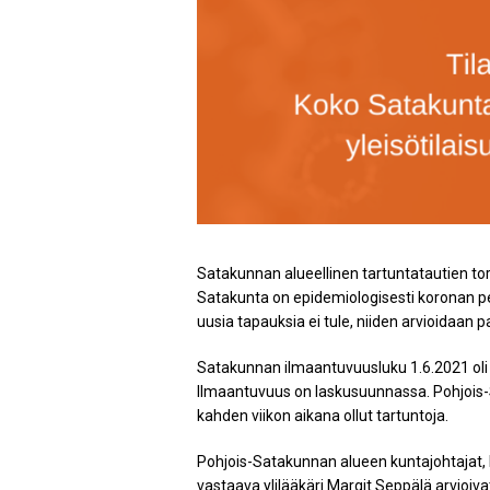
Satakunnan alueellinen tartuntatautien to
Satakunta on epidemiologisesti koronan pe
uusia tapauksia ei tule, niiden arvioidaan 
Satakunnan ilmaantuvuusluku 1.6.2021 oli 
Ilmaantuvuus on laskusuunnassa. Pohjois-
kahden viikon aikana ollut tartuntoja.
Pohjois-Satakunnan alueen kuntajohtajat
vastaava ylilääkäri Margit Seppälä arvioiv