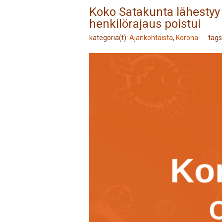
Koko Satakunta lähestyy 
henkilörajaus poistui
kategoria(t):
Ajankohtaista
,
Korona
tag