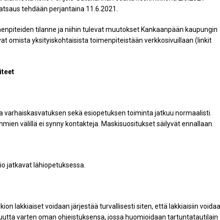
atsaus tehdään perjantaina 11.6.2021.
enpiteiden tilanne ja niihin tulevat muutokset Kankaanpään kaupungin
t omista yksityiskohtaisista toimenpiteistään verkkosivuillaan (linkit
teet
 ja varhaiskasvatuksen sekä esiopetuksen toiminta jatkuu normaalisti.
mien välillä ei synny kontakteja. Maskisuositukset säilyvät ennallaan.
o jatkavat lähiopetuksessa.
n lakkiaiset voidaan järjestää turvallisesti siten, että lakkiaisiin voida
aisuutta varten oman ohjeistuksensa, jossa huomioidaan tartuntatautilain