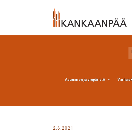
Skip
Skip
to
to
Content
navigation
Asuminen ja ympäristö
Varhais
2.6.2021