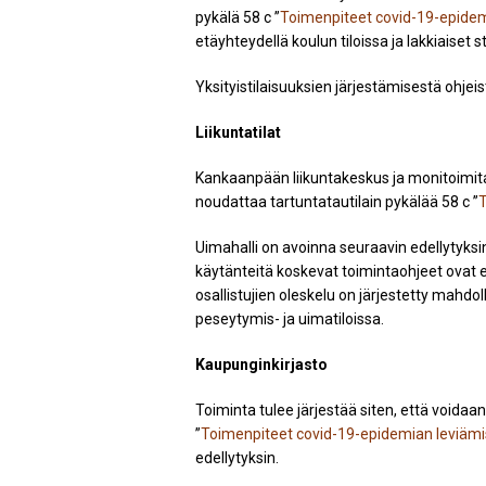
pykälä 58 c ”
Toimenpiteet covid-19-epidem
etäyhteydellä koulun tiloissa ja lakkiaiset 
Yksityistilaisuuksien järjestämisestä ohje
Liikuntatilat
Kankaanpään liikuntakeskus ja monitoimital
noudattaa tartuntatautilain pykälää 58 c ”
T
Uimahalli on avoinna seuraavin edellytyksi
käytänteitä koskevat toimintaohjeet ovat es
osallistujien oleskelu on järjestetty mahdo
peseytymis- ja uimatiloissa.
Kaupunginkirjasto
Toiminta tulee järjestää siten, että voidaan
”
Toimenpiteet covid-19-epidemian leviämi
edellytyksin.