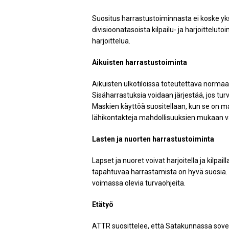
Suositus harrastustoiminnasta ei koske yks
divisioonatasoista kilpailu- ja harjoittelu
harjoittelua.
Aikuisten harrastustoiminta
Aikuisten ulkotiloissa toteutettava normaa
Sisäharrastuksia voidaan järjestää, jos tu
Maskien käyttöä suositellaan, kun se on ma
lähikontakteja mahdollisuuksien mukaan v
Lasten ja nuorten harrastustoiminta
Lapset ja nuoret voivat harjoitella ja kilpai
tapahtuvaa harrastamista on hyvä suosia. M
voimassa olevia turvaohjeita.
Etätyö
ATTR suosittelee, että Satakunnassa sovell