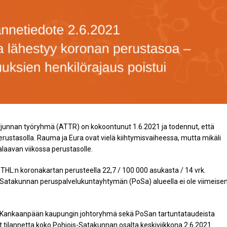
rjunnan työryhmä (ATTR) on kokoontunut 1.6.2021 ja todennut, että
rustasolla. Rauma ja Eura ovat vielä kiihtymisvaiheessa, mutta mikäli
palaavan viikossa perustasolle.
THL:n koronakartan perusteella 22,7 / 100 000 asukasta / 14 vrk.
Satakunnan peruspalvelukuntayhtymän (PoSa) alueella ei ole viimeise
, Kankaanpään kaupungin johtoryhmä sekä PoSan tartuntataudeista
at tilannetta koko Pohjois-Satakunnan osalta keskiviikkona 2.6.2021