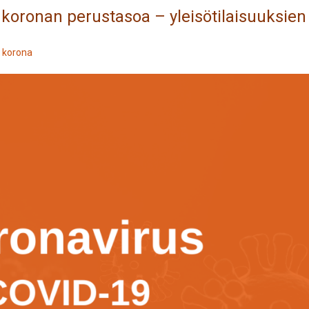
koronan perustasoa – yleisötilaisuuksien
s
korona