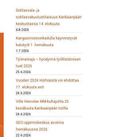
Sotilasvala- ja
sotilasvakuutustilaisuus Kankaanpään
keskustassa 14. elokuuta
6.8.2026
Kangasmoisionkadulla käynnistyvät
katutyöt 1. heinäkuuta
1.7.2026
Työnantaja – hyödynnä työllistämisen
tuet 2026
25.6.2026
Vuoden 2026 Hörhiäistä voi ehdottaa
17. elokuuta asti
24.6.2026
Ville Heinolan MM-kultajuhla 25.
kesäkuuta Kankaanpään torilla
24.6.2026
GEO-oppimiskeskus avoinna
heinäkuussa 2026
22.6.2026