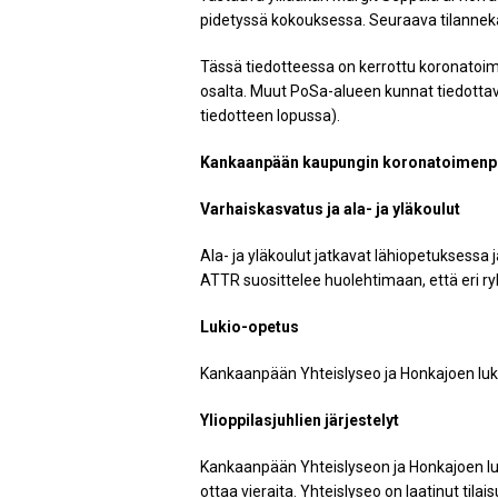
pidetyssä kokouksessa. Seuraava tilannek
Tässä tiedotteessa on kerrottu koronatoim
osalta. Muut PoSa-alueen kunnat tiedottava
tiedotteen lopussa).
Kankaanpään kaupungin koronatoimenpi
Varhaiskasvatus ja ala- ja yläkoulut
Ala- ja yläkoulut jatkavat lähiopetuksessa
ATTR suosittelee huolehtimaan, että eri ryh
Lukio-opetus
Kankaanpään Yhteislyseo ja Honkajoen luki
Ylioppilasjuhlien järjestelyt
Kankaanpään Yhteislyseon ja Honkajoen lukio
ottaa vieraita. Yhteislyseo on laatinut til