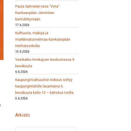
Paula Salmelan teos ”Virta”
Kankaanpään Jämintien
kiertoliittymään
17.6.2026
Kulttuuria, makuja ja
markkinatunnelmaa Kankaanpään
Hörhiäisviikolla
15.6.2026
Vesikatko Honkajoen keskustassa 9.
kesäkuuta
6.6.2026
Kaupunginvaltuuston kokous siirtyy
kaupungintalolle lauantaina 6.
kesäkuuta kello 10 – kahvitus torilla
5.6.2026
n
Arkisto