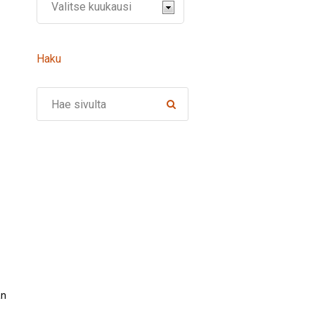
Haku
Search
an