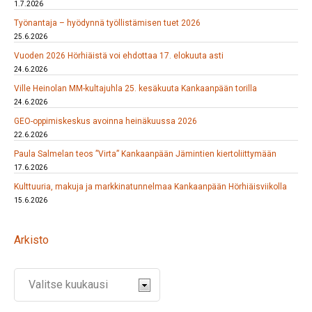
1.7.2026
Työnantaja – hyödynnä työllistämisen tuet 2026
25.6.2026
Vuoden 2026 Hörhiäistä voi ehdottaa 17. elokuuta asti
24.6.2026
Ville Heinolan MM-kultajuhla 25. kesäkuuta Kankaanpään torilla
24.6.2026
GEO-oppimiskeskus avoinna heinäkuussa 2026
22.6.2026
Paula Salmelan teos ”Virta” Kankaanpään Jämintien kiertoliittymään
17.6.2026
Kulttuuria, makuja ja markkinatunnelmaa Kankaanpään Hörhiäisviikolla
15.6.2026
Arkisto