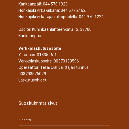
Kankaanpää:
044 578 1923
Honkajoki virka-aikana:
044 577 2462
Honkajoki virka-ajan ulkopuolella:
044 970 1224
Osoite: Kuninkaanlähteenkatu 12, 38700
Kankaanpää
Verkkolaskutusosoite
Y-tunnus: 0133596-1
Verkkolaskuosoite: 003701335961
Operaattori Telia/CGI, välittäjän tunnus:
003703575029
Laskutusohjeet
Suosituimmat sivut
Kirjasto