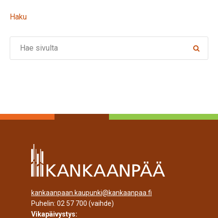
Haku
Search
kankaanpaan.kaupunki@kankaanpaa.fi
Puhelin:
02 57 700
(vaihde)
Vikapäivystys: