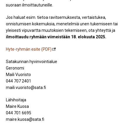
suoraan ilmoittautuneille.
Jos haluat esim. tietoa ravitsemuksesta, vertaistukea,
onnistumisen kokemuksia, menetelmiä unen tukemiseen tai
yleisesti vipuvartta muutoksien tekemiseen, ota yhteyttä ja
ilmoittaudu ryhmään viimeistään 18. elokuuta 2025.
Hyte-ryhmän esite (PDF)
Satakunnan hyvinvointialue
Geronomi
Maili Vuoristo
044 707 2401
maili.vuoristo@sata.fi
Lähihoitaja
Maire Kuosa
044 701 6695
maire.kuosa@sata.fi