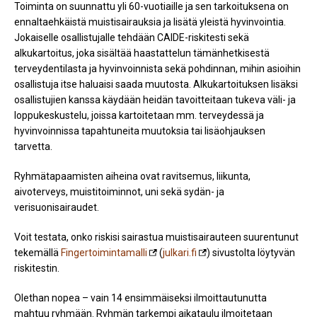
Toiminta on suunnattu yli 60-vuotiaille ja sen tarkoituksena on
ennaltaehkäistä muistisairauksia ja lisätä yleistä hyvinvointia.
Jokaiselle osallistujalle tehdään CAIDE-riskitesti sekä
alkukartoitus, joka sisältää haastattelun tämänhetkisestä
terveydentilasta ja hyvinvoinnista sekä pohdinnan, mihin asioihin
osallistuja itse haluaisi saada muutosta. Alkukartoituksen lisäksi
osallistujien kanssa käydään heidän tavoitteitaan tukeva väli- ja
loppukeskustelu, joissa kartoitetaan mm. terveydessä ja
hyvinvoinnissa tapahtuneita muutoksia tai lisäohjauksen
tarvetta.
Ryhmätapaamisten aiheina ovat ravitsemus, liikunta,
aivoterveys, muistitoiminnot, uni sekä sydän- ja
verisuonisairaudet.
Voit testata, onko riskisi sairastua muistisairauteen suurentunut
tekemällä
Fingertoimintamalli
(
julkari.fi
) sivustolta löytyvän
riskitestin.
Olethan nopea – vain 14 ensimmäiseksi ilmoittautunutta
mahtuu ryhmään. Ryhmän tarkempi aikataulu ilmoitetaan