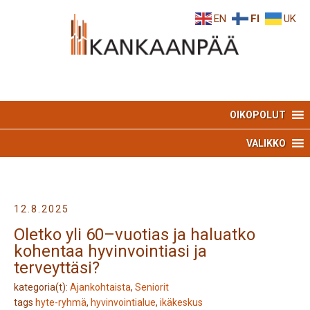
Skip
Skip
EN
FI
UK
to
to
Content
navigation
OIKOPOLUT
VALIKKO
12.8.2025
Oletko yli 60–vuotias ja haluatko
kohentaa hyvinvointiasi ja
terveyttäsi?
kategoria(t):
Ajankohtaista
,
Seniorit
tags
hyte-ryhmä
,
hyvinvointialue
,
ikäkeskus