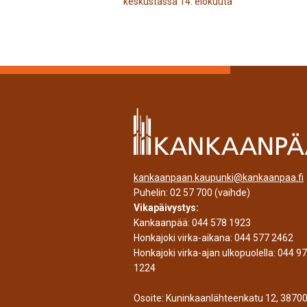
keskustassa 14. elokuuta
kankaanpaan.kaupunki@kankaanpaa.fi
Puhelin:
02 57 700
(vaihde)
Vikapäivystys:
Kankaanpää:
044 578 1923
Honkajoki virka-aikana:
044 577 2462
Honkajoki virka-ajan ulkopuolella:
044 9
1224
Osoite: Kuninkaanlähteenkatu 12, 3870