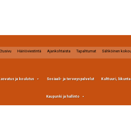
Etusivu
Häiriöviestintä
Ajankohtaista
Tapahtumat
Sähköinen koko
kasvatus ja koulutus
Sosiaali- ja terveyspalvelut
Kulttuuri, liikunt
Kaupunki ja hallinto