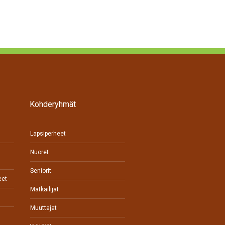
Kohderyhmät
Lapsiperheet
Nuoret
Seniorit
eet
Matkailijat
Muuttajat