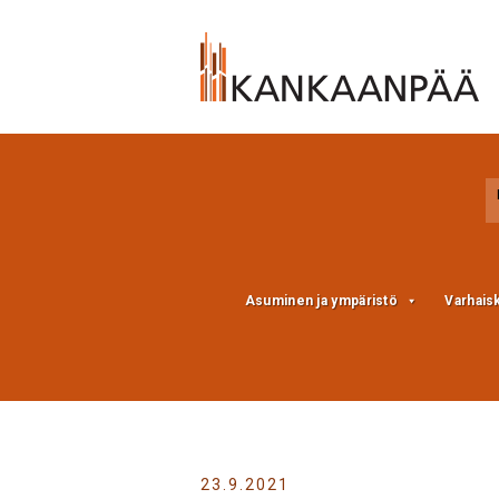
Skip
Skip
to
to
Content
navigation
Asuminen ja ympäristö
Varhais
23.9.2021