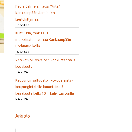
Paula Salmelan teos ”Virta”
Kankaanpään Jämintien
kiertoliittymään
17.6.2026
Kulttuuria, makuja ja
markkinatunnelmaa Kankaanpään
Hörhiäisviikolla
15.6.2026
Vesikatko Honkajoen keskustassa 9.
kesäkuuta
6.6.2026
Kaupunginvaltuuston kokous siirtyy
kaupungintalolle lauantaina 6.
kesäkuuta kello 10 – kahvitus torilla
5.6.2026
Arkisto