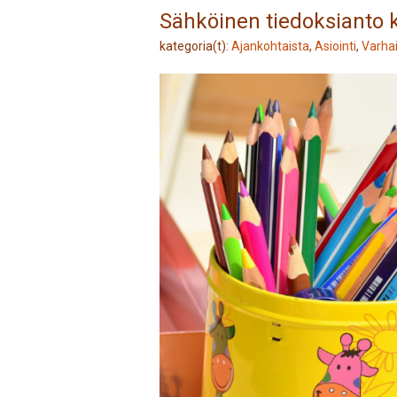
Sähköinen tiedoksianto 
kategoria(t):
Ajankohtaista
,
Asiointi
,
Varha