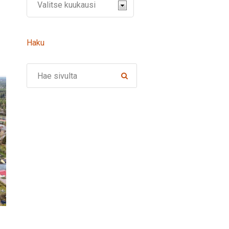
Haku
Search
Työnantaja – hyödynnä työllistämisen tuet 2026