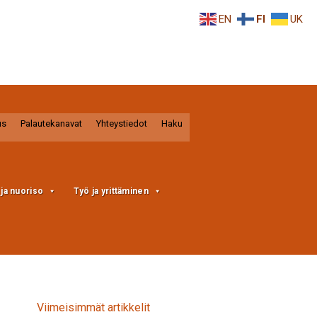
EN
FI
UK
us
Palautekanavat
Yhteystiedot
Haku
a ja nuoriso
Työ ja yrittäminen
Viimeisimmät artikkelit