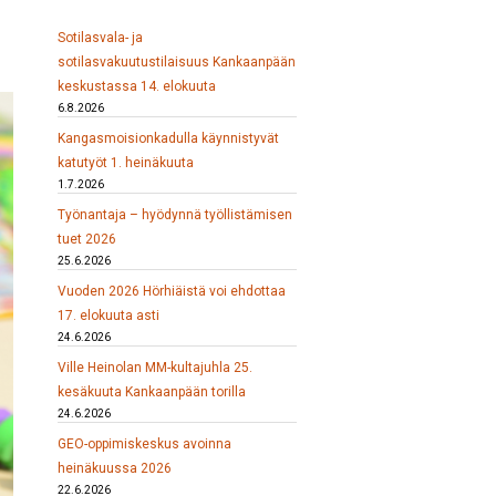
Sotilasvala- ja
sotilasvakuutustilaisuus Kankaanpään
keskustassa 14. elokuuta
6.8.2026
Kangasmoisionkadulla käynnistyvät
katutyöt 1. heinäkuuta
1.7.2026
Työnantaja – hyödynnä työllistämisen
tuet 2026
25.6.2026
Vuoden 2026 Hörhiäistä voi ehdottaa
17. elokuuta asti
24.6.2026
Ville Heinolan MM-kultajuhla 25.
kesäkuuta Kankaanpään torilla
24.6.2026
GEO-oppimiskeskus avoinna
heinäkuussa 2026
22.6.2026