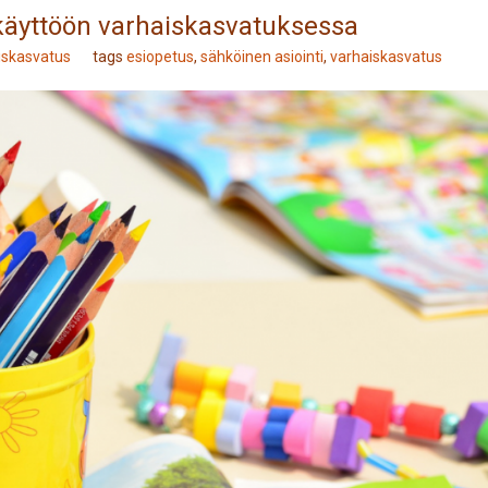
käyttöön varhaiskasvatuksessa
iskasvatus
tags
esiopetus
,
sähköinen asiointi
,
varhaiskasvatus