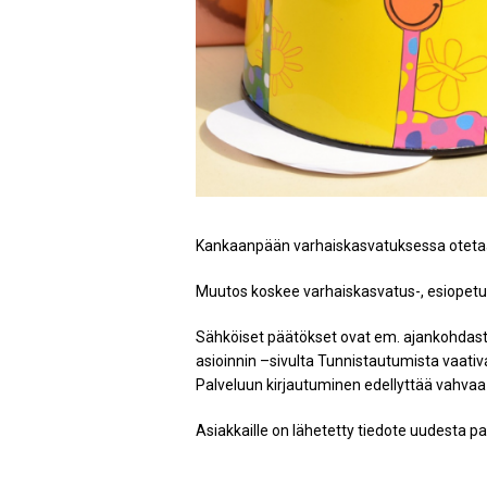
Kankaanpään varhaiskasvatuksessa otetaa
Muutos koskee varhaiskasvatus-, esiopetu
Sähköiset päätökset ovat em. ajankohdas
asioinnin –sivulta Tunnistautumista vaativa
Palveluun kirjautuminen edellyttää vahvaa 
Asiakkaille on lähetetty tiedote uudesta pa