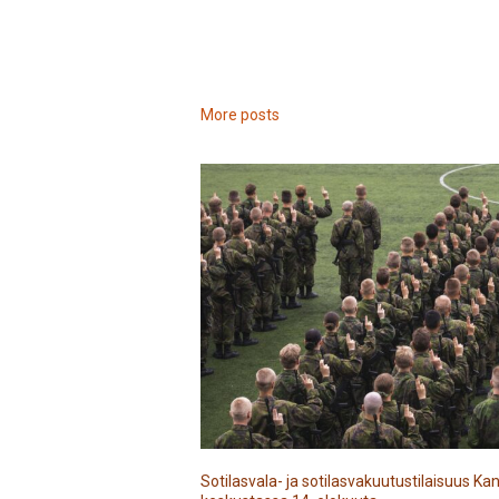
More posts
Sotilasvala- ja sotilasvakuutustilaisuus 