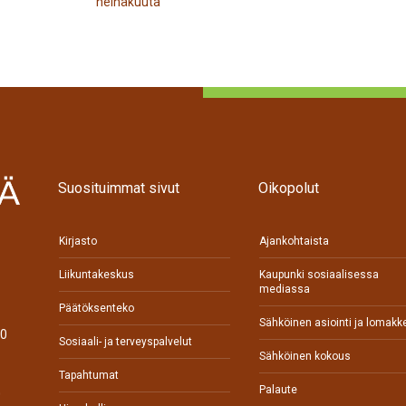
heinäkuuta
Suosituimmat sivut
Oikopolut
Kirjasto
Ajankohtaista
Liikuntakeskus
Kaupunki sosiaalisessa
mediassa
Päätöksenteko
Sähköinen asiointi ja lomakk
70
Sosiaali- ja terveyspalvelut
Sähköinen kokous
Tapahtumat
Palaute
0