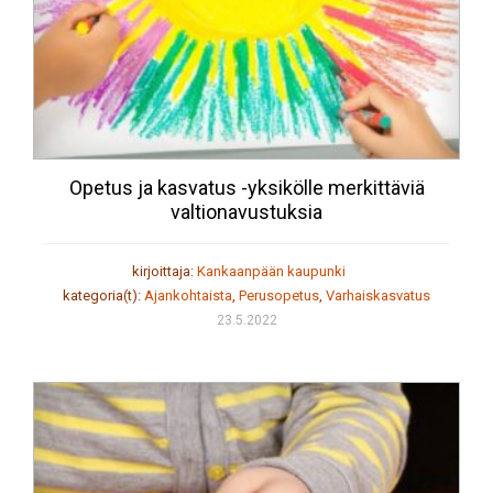
Opetus ja kasvatus -yksikölle merkittäviä
valtionavustuksia
kirjoittaja:
Kankaanpään kaupunki
kategoria(t):
Ajankohtaista
,
Perusopetus
,
Varhaiskasvatus
23.5.2022