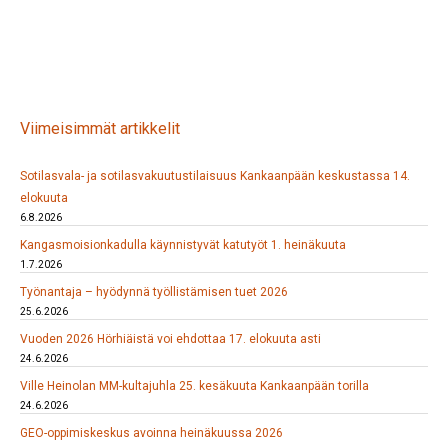
Viimeisimmät artikkelit
Sotilasvala- ja sotilasvakuutustilaisuus Kankaanpään keskustassa 14.
elokuuta
6.8.2026
Kangasmoisionkadulla käynnistyvät katutyöt 1. heinäkuuta
1.7.2026
Työnantaja – hyödynnä työllistämisen tuet 2026
25.6.2026
Vuoden 2026 Hörhiäistä voi ehdottaa 17. elokuuta asti
24.6.2026
Ville Heinolan MM-kultajuhla 25. kesäkuuta Kankaanpään torilla
24.6.2026
GEO-oppimiskeskus avoinna heinäkuussa 2026