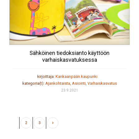
Sähköinen tiedoksianto käyttöön
varhaiskasvatuksessa
kirjoittaja:
Kankaanpään kaupunki
kategoria(t):
Ajankohtaista
,
Asiointi
,
Varhaiskasvatus
23.9.2021
1
2
3