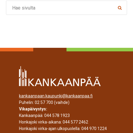
Search
kankaanpaan.kaupunki@kankaanpaa.fi
Puhelin:
02 57 700
(vaihde)
Vikapäivystys:
Kankaanpää:
044 578 1923
Honkajoki virka-aikana:
044 577 2462
Honkajoki virka-ajan ulkopuolella:
044 970 1224