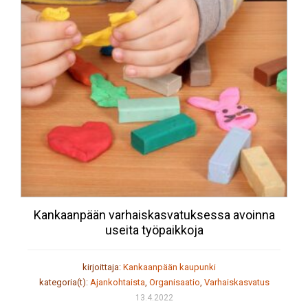
Kankaanpään varhaiskasvatuksessa avoinna
useita työpaikkoja
kirjoittaja:
Kankaanpään kaupunki
kategoria(t):
Ajankohtaista
,
Organisaatio
,
Varhaiskasvatus
13.4.2022