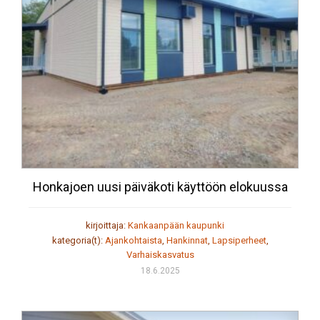
Honkajoen uusi päiväkoti käyttöön elokuussa
kirjoittaja:
Kankaanpään kaupunki
kategoria(t):
Ajankohtaista
,
Hankinnat
,
Lapsiperheet
,
Varhaiskasvatus
18.6.2025