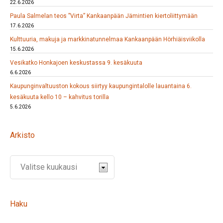
22.6.2026
Paula Salmelan teos ”Virta” Kankaanpään Jämintien kiertoliittymään
17.6.2026
Kulttuuria, makuja ja markkinatunnelmaa Kankaanpään Hörhiäisviikolla
15.6.2026
Vesikatko Honkajoen keskustassa 9. kesäkuuta
6.6.2026
Kaupunginvaltuuston kokous siirtyy kaupungintalolle lauantaina 6.
kesäkuuta kello 10 – kahvitus torilla
5.6.2026
Arkisto
Haku