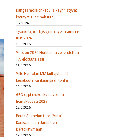
Kangasmoisionkadulla käynnistyvät
katutyöt 1. heinäkuuta
1.7.2026
Työnantaja – hyödynnä työllistämisen
tuet 2026
25.6.2026
Vuoden 2026 Hörhiäistä voi ehdottaa
17. elokuuta asti
24.6.2026
Ville Heinolan MM-kultajuhla 25.
kesäkuuta Kankaanpään torilla
24.6.2026
GEO-oppimiskeskus avoinna
heinäkuussa 2026
22.6.2026
Paula Salmelan teos ”Virta”
Kankaanpään Jämintien
kiertoliittymään
17.6.2026