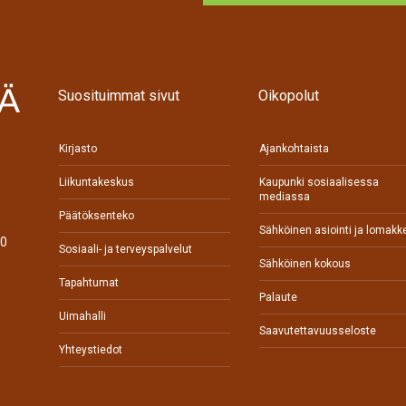
Suosituimmat sivut
Oikopolut
Kirjasto
Ajankohtaista
Liikuntakeskus
Kaupunki sosiaalisessa
mediassa
Päätöksenteko
Sähköinen asiointi ja lomakk
70
Sosiaali- ja terveyspalvelut
Sähköinen kokous
Tapahtumat
Palaute
0
Uimahalli
Saavutettavuusseloste
Yhteystiedot