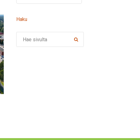
Haku
Search
Vuoden 2026 Hörhiäistä voi ehdottaa 17. elokuuta asti