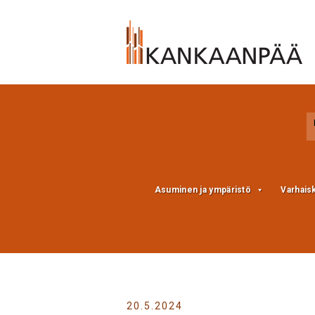
Skip
Skip
to
to
Content
navigation
Asuminen ja ympäristö
Varhais
20.5.2024