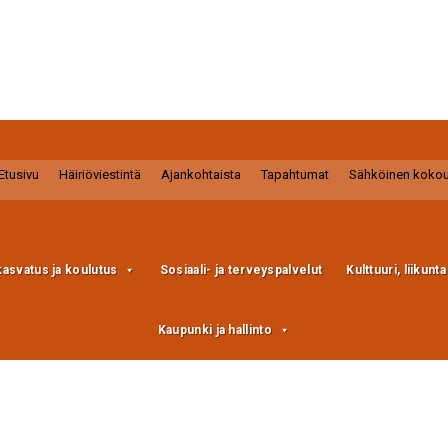
Etusivu
Häiriöviestintä
Ajankohtaista
Tapahtumat
Sähköinen koko
kasvatus ja koulutus
Sosiaali- ja terveyspalvelut
Kulttuuri, liikunt
Kaupunki ja hallinto