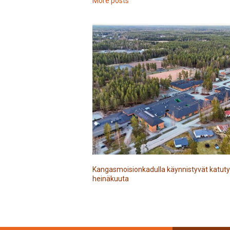
More posts
Kangasmoisionkadulla käynnistyvät katuty
heinäkuuta