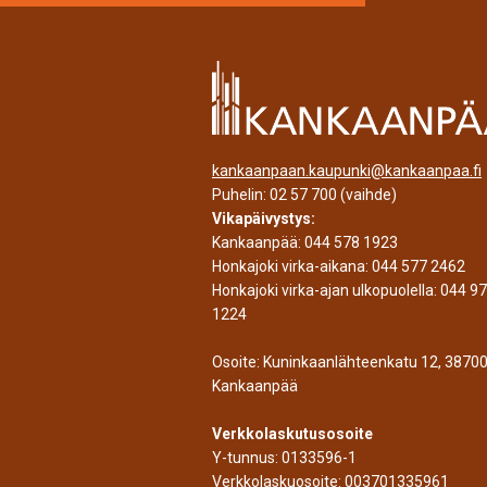
kankaanpaan.kaupunki@kankaanpaa.fi
Puhelin:
02 57 700
(vaihde)
Vikapäivystys:
Kankaanpää:
044 578 1923
Honkajoki virka-aikana:
044 577 2462
Honkajoki virka-ajan ulkopuolella:
044 9
1224
Osoite: Kuninkaanlähteenkatu 12, 3870
Kankaanpää
Verkkolaskutusosoite
Y-tunnus: 0133596-1
Verkkolaskuosoite: 003701335961