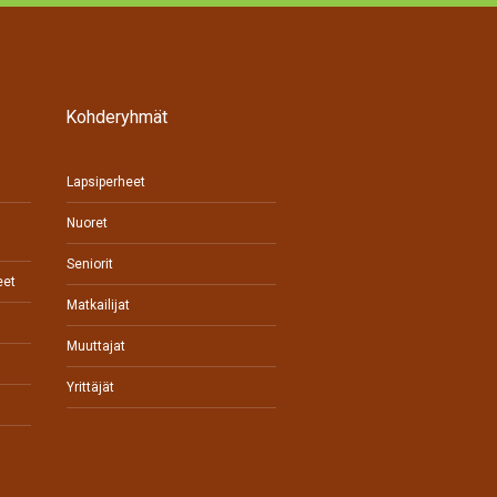
Kohderyhmät
Lapsiperheet
Nuoret
Seniorit
eet
Matkailijat
Muuttajat
Yrittäjät