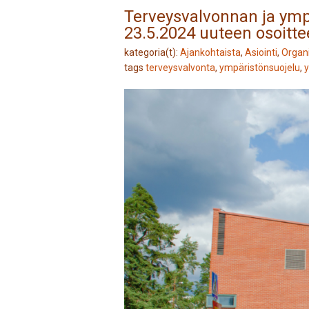
Terveysvalvonnan ja ymp
23.5.2024 uuteen osoitt
kategoria(t):
Ajankohtaista
,
Asiointi
,
Organ
tags
terveysvalvonta
,
ympäristönsuojelu
,
y