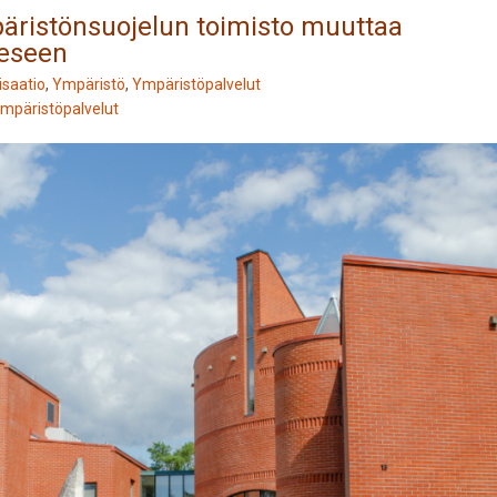
äristönsuojelun toimisto muuttaa
eeseen
isaatio
,
Ympäristö
,
Ympäristöpalvelut
mpäristöpalvelut