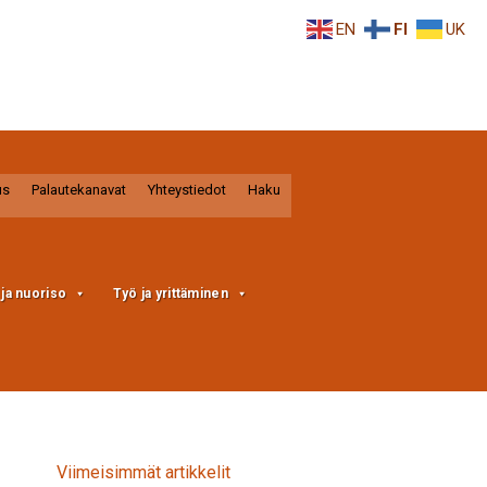
EN
FI
UK
us
Palautekanavat
Yhteystiedot
Haku
a ja nuoriso
Työ ja yrittäminen
Viimeisimmät artikkelit