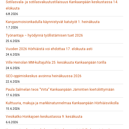
Sotilasvala- ja sotilasvakuutustilaisuus Kankaanpään keskustassa 14.
elokuuta
6.8.2026
Kangasmoisionkadulla käynnistyvät katutyöt 1. heinäkuuta
1.7.2026
Työnantaja – hyödynnä työllistämisen tuet 2026
25.6.2026
Vuoden 2026 Hörhiäistä voi ehdottaa 17. elokuuta asti
24.6.2026
Ville Heinolan MM-kultajuhla 25. kesäkuuta Kankaanpään torilla
24.6.2026
GEO-oppimiskeskus avoinna heinäkuussa 2026
22.6.2026
Paula Salmelan teos ”Virta” Kankaanpään Jämintien kiertoliittymään
17.6.2026
Kulttuuria, makuja ja markkinatunnelmaa Kankaanpään Hörhiäisviikolla
15.6.2026
Vesikatko Honkajoen keskustassa 9. kesäkuuta
6.6.2026