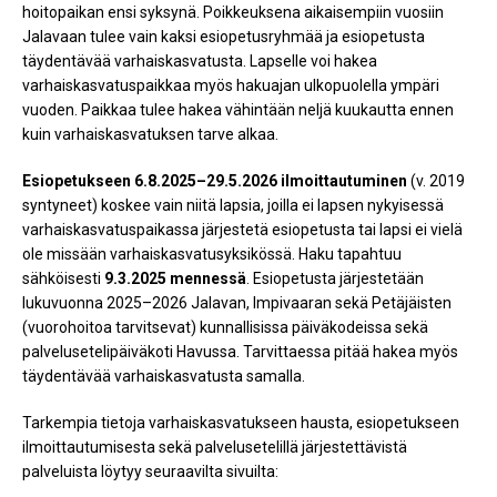
hoitopaikan ensi syksynä. Poikkeuksena aikaisempiin vuosiin
Jalavaan tulee vain kaksi esiopetusryhmää ja esiopetusta
täydentävää varhaiskasvatusta. Lapselle voi hakea
varhaiskasvatuspaikkaa myös hakuajan ulkopuolella ympäri
vuoden. Paikkaa tulee hakea vähintään neljä kuukautta ennen
kuin varhaiskasvatuksen tarve alkaa.
Esiopetukseen 6.8.2025–29.5.2026 ilmoittautuminen
(v. 2019
syntyneet) koskee vain niitä lapsia, joilla ei lapsen nykyisessä
varhaiskasvatuspaikassa järjestetä esiopetusta tai lapsi ei vielä
ole missään varhaiskasvatusyksikössä. Haku tapahtuu
sähköisesti
9.3.2025 mennessä
. Esiopetusta järjestetään
lukuvuonna 2025–2026 Jalavan, Impivaaran sekä Petäjäisten
(vuorohoitoa tarvitsevat) kunnallisissa päiväkodeissa sekä
palvelusetelipäiväkoti Havussa. Tarvittaessa pitää hakea myös
täydentävää varhaiskasvatusta samalla.
Tarkempia tietoja varhaiskasvatukseen hausta, esiopetukseen
ilmoittautumisesta sekä palvelusetelillä järjestettävistä
palveluista löytyy seuraavilta sivuilta: