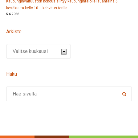
Kaupunginvaltuuston kokous siirtyy kaupungintalolle lauantaina 6.
kesäkuuta kello 10 – kahvitus torilla
5.6.2026
Arkisto
Haku
Search