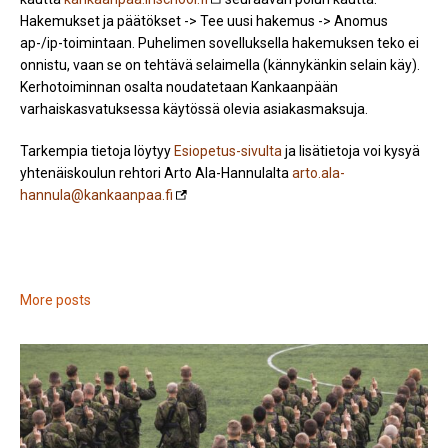
Hakemukset ja päätökset -> Tee uusi hakemus -> Anomus
ap-/ip-toimintaan. Puhelimen sovelluksella hakemuksen teko ei
onnistu, vaan se on tehtävä selaimella (kännykänkin selain käy).
Kerhotoiminnan osalta noudatetaan Kankaanpään
varhaiskasvatuksessa käytössä olevia asiakasmaksuja.
Tarkempia tietoja löytyy
Esiopetus-sivulta
ja lisätietoja voi kysyä
yhtenäiskoulun rehtori Arto Ala-Hannulalta
arto.ala-
hannula@kankaanpaa.fi
More posts