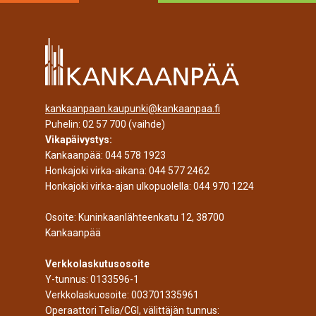
kankaanpaan.kaupunki@kankaanpaa.fi
Puhelin:
02 57 700
(vaihde)
Vikapäivystys:
Kankaanpää:
044 578 1923
Honkajoki virka-aikana:
044 577 2462
Honkajoki virka-ajan ulkopuolella:
044 970 1224
Osoite: Kuninkaanlähteenkatu 12, 38700
Kankaanpää
Verkkolaskutusosoite
Y-tunnus: 0133596-1
Verkkolaskuosoite: 003701335961
Operaattori Telia/CGI, välittäjän tunnus: