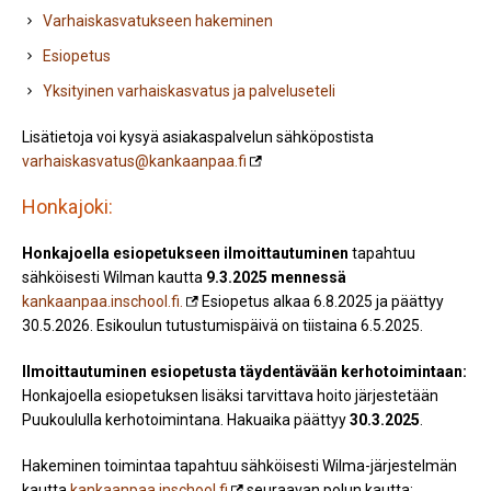
Varhaiskasvatukseen hakeminen
Esiopetus
Yksityinen varhaiskasvatus ja palveluseteli
Lisätietoja voi kysyä asiakaspalvelun sähköpostista
varhaiskasvatus@kankaanpaa.fi
Honkajoki:
Honkajoella esiopetukseen ilmoittautuminen
tapahtuu
sähköisesti Wilman kautta
9.3.2025 mennessä
kankaanpaa.inschool.fi.
Esiopetus alkaa 6.8.2025 ja päättyy
30.5.2026. Esikoulun tutustumispäivä on tiistaina 6.5.2025.
Ilmoittautuminen esiopetusta täydentävään kerhotoimintaan:
Honkajoella esiopetuksen lisäksi tarvittava hoito järjestetään
Puukoululla kerhotoimintana. Hakuaika päättyy
30.3.2025
.
Hakeminen toimintaa tapahtuu sähköisesti Wilma-järjestelmän
kautta
kankaanpaa.inschool.fi
seuraavan polun kautta: