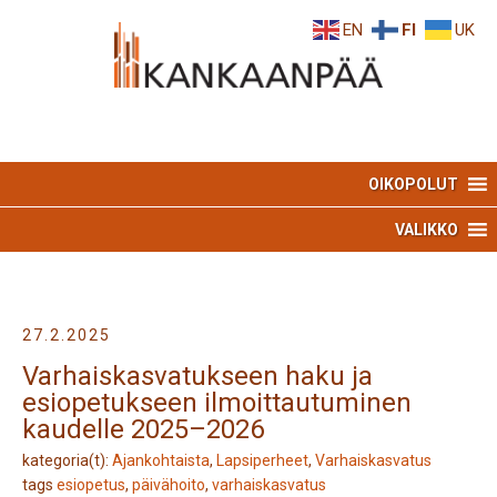
Skip
Skip
EN
FI
UK
to
to
Content
navigation
OIKOPOLUT
VALIKKO
27.2.2025
Varhaiskasvatukseen haku ja
esiopetukseen ilmoittautuminen
kaudelle 2025–2026
kategoria(t):
Ajankohtaista
,
Lapsiperheet
,
Varhaiskasvatus
tags
esiopetus
,
päivähoito
,
varhaiskasvatus