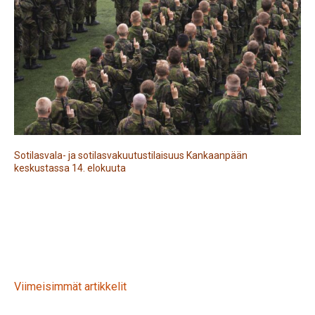
Sotilasvala- ja sotilasvakuutustilaisuus Kankaanpään
keskustassa 14. elokuuta
Viimeisimmät artikkelit