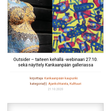
Outsider – taiteen kehällä -webinaari 27.10.
sekä näyttely Kankaanpään galleriassa
kirjoittaja:
Kankaanpään kaupunki
kategoria(t):
Ajankohtaista
,
Kulttuuri
21.10.2020