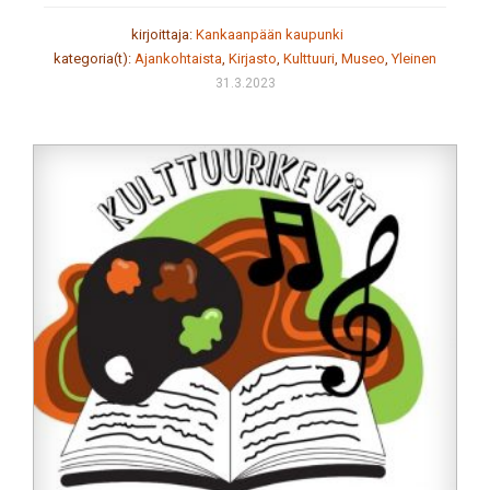
kirjoittaja:
Kankaanpään kaupunki
kategoria(t):
Ajankohtaista
,
Kirjasto
,
Kulttuuri
,
Museo
,
Yleinen
31.3.2023