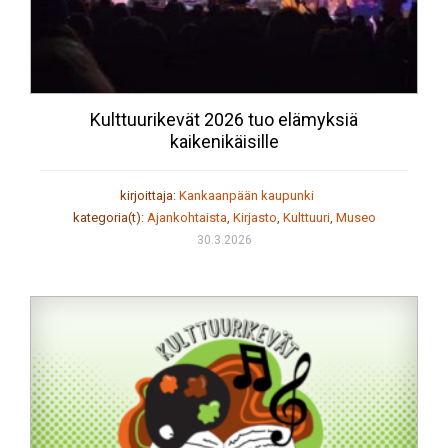
Kulttuurikevät 2026 tuo elämyksiä
kaikenikäisille
kirjoittaja:
Kankaanpään kaupunki
kategoria(t):
Ajankohtaista
,
Kirjasto
,
Kulttuuri
,
Museo
30.3.2026