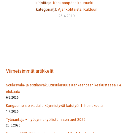
kirjoittaja:
Kankaanpään kaupunki
kategoria(t):
Ajankohtaista
,
Kulttuuri
25.4.2019
Viimeisimmät artikkelit
Sotilasvala- ja sotilasvakuutustilaisuus Kankaanpään keskustassa 14.
elokuuta
6.8.2026
Kangasmoisionkadulla käynnistyvät katutyöt 1. heinäkuuta
1.7.2026
Työnantaja – hyödynnä työllistämisen tuet 2026
25.6.2026