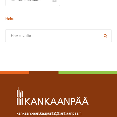
Haku
Search
kankaanpaan.kaupunki@kankaanpaa.fi