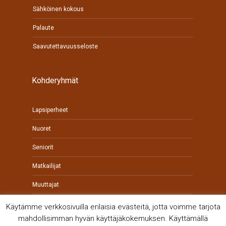
Sähköinen kokous
Palaute
Saavutettavuusseloste
Kohderyhmät
Lapsiperheet
Nuoret
Seniorit
Matkailijat
Muuttajat
Yrittäjät
Käytämme verkkosivuilla erilaisia evästeitä, jotta voimme tarjota
mahdollisimman hyvän käyttäjäkokemuksen. Käyttämällä