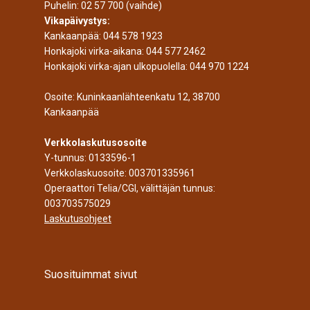
Puhelin:
02 57 700
(vaihde)
Vikapäivystys:
Kankaanpää:
044 578 1923
Honkajoki virka-aikana:
044 577 2462
Honkajoki virka-ajan ulkopuolella:
044 970 1224
Osoite: Kuninkaanlähteenkatu 12, 38700
Kankaanpää
Verkkolaskutusosoite
Y-tunnus: 0133596-1
Verkkolaskuosoite: 003701335961
Operaattori Telia/CGI, välittäjän tunnus:
003703575029
Laskutusohjeet
Suosituimmat sivut