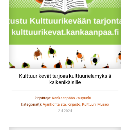
Kulttuurikevät tarjoaa kulttuurielämyksiä
kaikenikäisille
kirjoittaja:
Kankaanpään kaupunki
kategoria(t):
Ajankohtaista
,
Kirjasto
,
Kulttuuri
,
Museo
2.4.2024