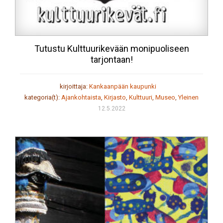
Tutustu Kulttuurikevään monipuoliseen
tarjontaan!
kirjoittaja:
Kankaanpään kaupunki
kategoria(t):
Ajankohtaista
,
Kirjasto
,
Kulttuuri
,
Museo
,
Yleinen
12.5.2022