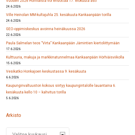
Vuoden 2026 Hörhiäistä voi ehdottaa 17. elokuuta asti
24.6.2026
Ville Heinolan MM-kultajuhla 25. kesäkuuta Kankaanpään torilla
24.6.2026
GEO-oppimiskeskus avoinna heinäkuussa 2026
22.6.2026
Paula Salmelan teos ”Virta” Kankaanpään Jämintien kiertoliittymään
17.6.2026
Kulttuuria, makuja ja markkinatunnelmaa Kankaanpään Hörhiäisviikolla
15.6.2026
Vesikatko Honkajoen keskustassa 9. kesäkuuta
6.6.2026
Kaupunginvaltuuston kokous siirtyy kaupungintalolle lauantaina 6.
kesäkuuta kello 10 – kahvitus torilla
5.6.2026
Arkisto