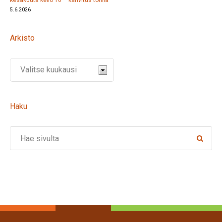
kesäkuuta kello 10 – kahvitus torilla
5.6.2026
Arkisto
Haku
Search