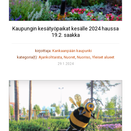
Kaupungin kesätyöpaikat kesälle 2024 haussa
19.2. saakka
kirjoittaja:
Kankaanpään kaupunki
kategoria(t):
Ajankohtaista
,
Nuoret
,
Nuoriso
,
Yleiset alueet
29.1.2024