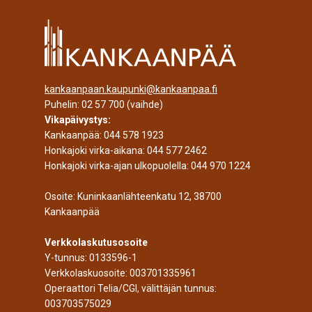
kankaanpaan.kaupunki@kankaanpaa.fi
Puhelin:
02 57 700
(vaihde)
Vikapäivystys:
Kankaanpää:
044 578 1923
Honkajoki virka-aikana:
044 577 2462
Honkajoki virka-ajan ulkopuolella:
044 970 1224
Osoite: Kuninkaanlähteenkatu 12, 38700
Kankaanpää
Verkkolaskutusosoite
Y-tunnus: 0133596-1
Verkkolaskuosoite: 003701335961
Operaattori Telia/CGI, välittäjän tunnus:
003703575029