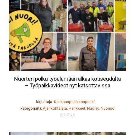
Nuorten polku työelämään alkaa kotiseudulta
– Työpaikkavideot nyt katsottavissa
kirjoittaja:
Kankaanpään kaupunki
kategoria(t):
Ajankohtaista
,
Hankkeet
,
Nuoret
,
Nuoriso
6.2.2025