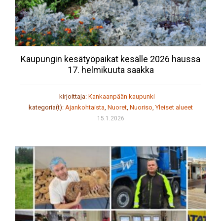
Kaupungin kesätyöpaikat kesälle 2026 haussa
17. helmikuuta saakka
kirjoittaja:
Kankaanpään kaupunki
kategoria(t):
Ajankohtaista
,
Nuoret
,
Nuoriso
,
Yleiset alueet
15.1.2026