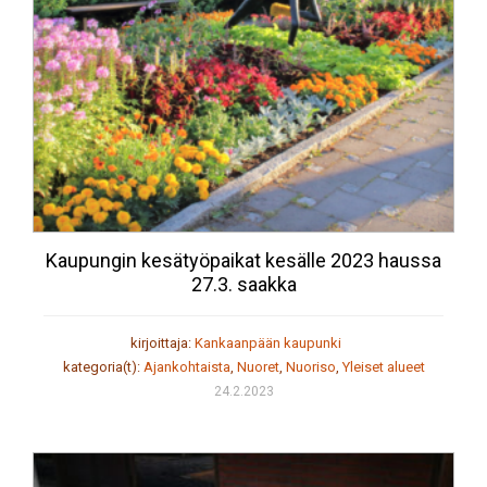
Kaupungin kesätyöpaikat kesälle 2023 haussa
27.3. saakka
kirjoittaja:
Kankaanpään kaupunki
kategoria(t):
Ajankohtaista
,
Nuoret
,
Nuoriso
,
Yleiset alueet
24.2.2023