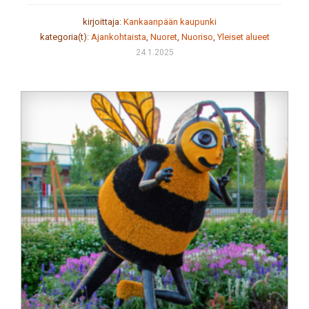
kirjoittaja:
Kankaanpään kaupunki
kategoria(t):
Ajankohtaista
,
Nuoret
,
Nuoriso
,
Yleiset alueet
24.1.2025