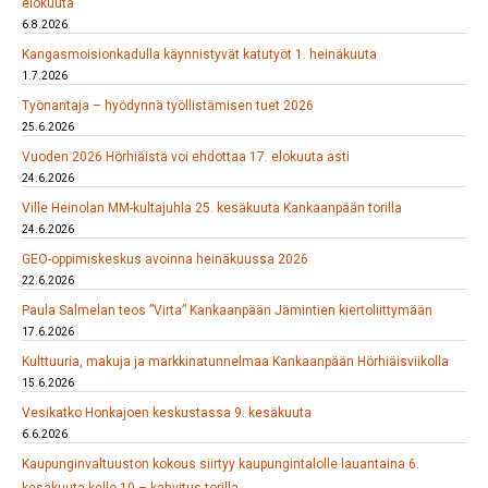
elokuuta
6.8.2026
Kangasmoisionkadulla käynnistyvät katutyöt 1. heinäkuuta
1.7.2026
Työnantaja – hyödynnä työllistämisen tuet 2026
25.6.2026
Vuoden 2026 Hörhiäistä voi ehdottaa 17. elokuuta asti
24.6.2026
Ville Heinolan MM-kultajuhla 25. kesäkuuta Kankaanpään torilla
24.6.2026
GEO-oppimiskeskus avoinna heinäkuussa 2026
22.6.2026
Paula Salmelan teos ”Virta” Kankaanpään Jämintien kiertoliittymään
17.6.2026
Kulttuuria, makuja ja markkinatunnelmaa Kankaanpään Hörhiäisviikolla
15.6.2026
Vesikatko Honkajoen keskustassa 9. kesäkuuta
6.6.2026
Kaupunginvaltuuston kokous siirtyy kaupungintalolle lauantaina 6.