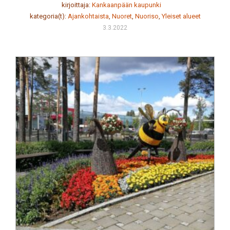
kirjoittaja:
Kankaanpään kaupunki
kategoria(t):
Ajankohtaista
,
Nuoret
,
Nuoriso
,
Yleiset alueet
3.3.2022