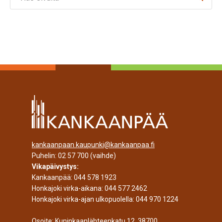
kankaanpaan.kaupunki@kankaanpaa.fi
Puhelin:
02 57 700
(vaihde)
Vikapäivystys:
Kankaanpää:
044 578 1923
Honkajoki virka-aikana:
044 577 2462
Honkajoki virka-ajan ulkopuolella:
044 970 1224
Osoite: Kuninkaanlähteenkatu 12, 38700