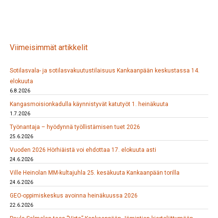
Viimeisimmät artikkelit
Sotilasvala- ja sotilasvakuutustilaisuus Kankaanpään keskustassa 14.
elokuuta
6.8.2026
Kangasmoisionkadulla käynnistyvät katutyöt 1. heinäkuuta
1.7.2026
Työnantaja – hyödynnä työllistämisen tuet 2026
25.6.2026
Vuoden 2026 Hörhiäistä voi ehdottaa 17. elokuuta asti
24.6.2026
Ville Heinolan MM-kultajuhla 25. kesäkuuta Kankaanpään torilla
24.6.2026
GEO-oppimiskeskus avoinna heinäkuussa 2026
22.6.2026