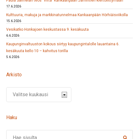
Paula Salmelan teos ”Virta” Kankaanpään Jämintien kiertoliittymään
17.6.2026
Kulttuuria, makuja ja markkinatunnelmaa Kankaanpään Hörhiäisviikolla
15.6.2026
Vesikatko Honkajoen keskustassa 9. kesäkuuta
6.6.2026
Kaupunginvaltuuston kokous siirtyy kaupungintalolle lauantaina 6.
kesäkuuta kello 10 – kahvitus torilla
5.6.2026
Arkisto
Haku
Search