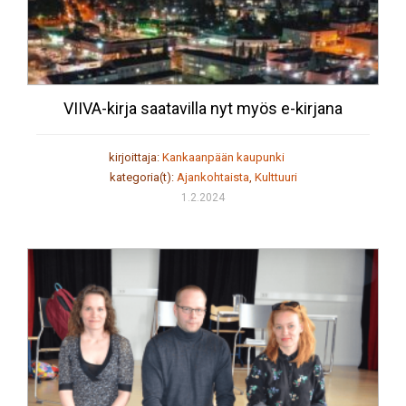
VIIVA-kirja saatavilla nyt myös e-kirjana
kirjoittaja:
Kankaanpään kaupunki
kategoria(t):
Ajankohtaista
,
Kulttuuri
1.2.2024