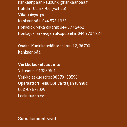
kankaanpaan.kaupunki@kankaanpaa.fi
Puhelin:
02 57 700
(vaihde)
Vikapäivystys:
Kankaanpää:
044 578 1923
Honkajoki virka-aikana:
044 577 2462
Honkajoki virka-ajan ulkopuolella:
044 970 1224
Osoite: Kuninkaanlähteenkatu 12, 38700
Kankaanpää
Verkkolaskutusosoite
Y-tunnus: 0133596-1
Verkkolaskuosoite: 003701335961
Operaattori Telia/CGI, välittäjän tunnus:
003703575029
Laskutusohjeet
Suosituimmat sivut