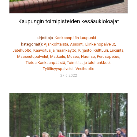
Kaupungin toimipisteiden kesäaukioloajat
kirjoittaja:
Kankaanpään kaupunki
kategoria(t):
Ajankohtaista
,
Asiointi
,
Elinkeinopalvelut
,
Jätehuolto
,
Kaavoitus ja maankäyttö
,
Kirjasto
,
Kulttuuri
,
Liikunta
,
Maaseutupalvelut
,
Matkailu
,
Museo
,
Nuoriso
,
Perusopetus
,
Tietoa Kankaanpäästä
,
Toimitilat ja talohankkeet
,
Työllisyyspalvelut
,
Vesihuolto
27.6.2022