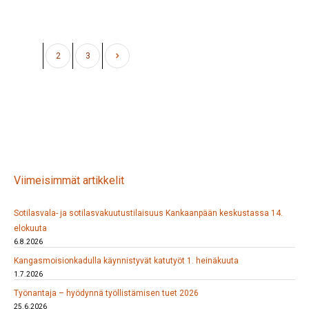
1
2
3
Viimeisimmät artikkelit
Sotilasvala- ja sotilasvakuutustilaisuus Kankaanpään keskustassa 14.
elokuuta
6.8.2026
Kangasmoisionkadulla käynnistyvät katutyöt 1. heinäkuuta
1.7.2026
Työnantaja – hyödynnä työllistämisen tuet 2026
25.6.2026