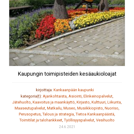
Kaupungin toimipisteiden kesäaukioloajat
kirjoittaja:
Kankaanpään kaupunki
kategoria(t):
Ajankohtaista
,
Asiointi
,
Elinkeinopalvelut
,
Jätehuolto
,
Kaavoitus ja maankäyttö
,
Kirjasto
,
Kulttuuri
,
Liikunta
,
Maaseutupalvelut
,
Matkailu
,
Museo
,
Musiikkiopisto
,
Nuoriso
,
Perusopetus
,
Talous ja strategia
,
Tietoa Kankaanpäästä
,
Toimitilat ja talohankkeet
,
Työllisyyspalvelut
,
Vesihuolto
24.6.2021