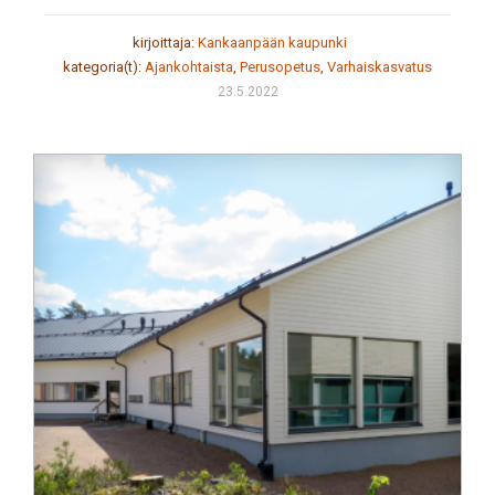
kirjoittaja:
Kankaanpään kaupunki
kategoria(t):
Ajankohtaista
,
Perusopetus
,
Varhaiskasvatus
23.5.2022