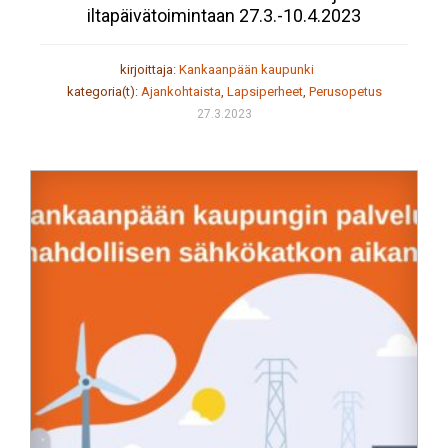
iltapäivätoimintaan 27.3.-10.4.2023
kirjoittaja:
Kankaanpään kaupunki
kategoria(t):
Ajankohtaista
,
Lapsiperheet
,
Perusopetus
27.3.2023