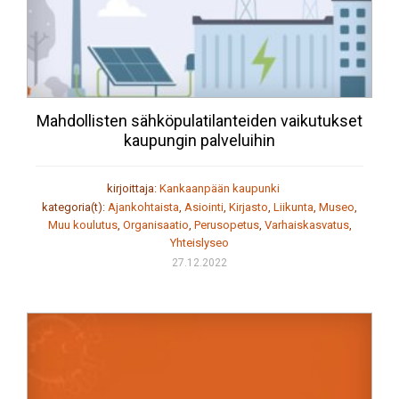
Mahdollisten sähköpulatilanteiden vaikutukset
kaupungin palveluihin
kirjoittaja:
Kankaanpään kaupunki
kategoria(t):
Ajankohtaista
,
Asiointi
,
Kirjasto
,
Liikunta
,
Museo
,
Muu koulutus
,
Organisaatio
,
Perusopetus
,
Varhaiskasvatus
,
Yhteislyseo
27.12.2022