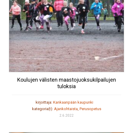
Koulujen välisten maastojuoksukilpailujen
tuloksia
kirjoittaja:
Kankaanpään kaupunki
kategoria(t):
Ajankohtaista
,
Perusopetus
2.6.2022