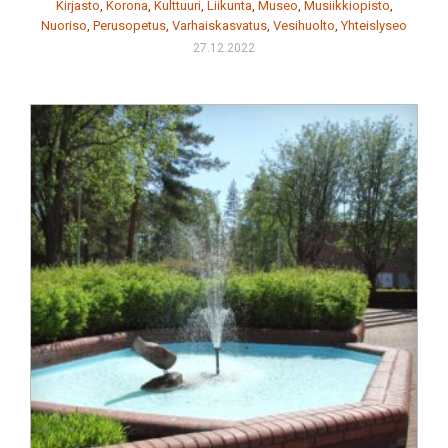
Kirjasto
,
Korona
,
Kulttuuri
,
Liikunta
,
Museo
,
Musiikkiopisto
,
Nuoriso
,
Perusopetus
,
Varhaiskasvatus
,
Vesihuolto
,
Yhteislyseo
27.12.2022