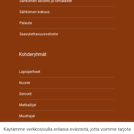
Sähköinen asiointi ja lomakkeet
Sähköinen kokous
Palaute
Saavutettavuusseloste
Kohderyhmät
Lapsiperheet
Nuoret
Seniorit
Matkailijat
Muuttajat
Yrittäjät
Käytämme verkkosivuilla erilaisia evästeitä, jotta voimme tarjota