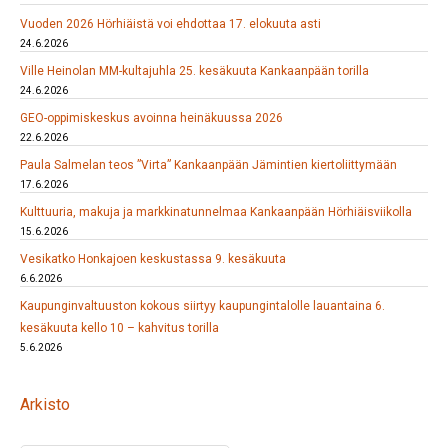
Vuoden 2026 Hörhiäistä voi ehdottaa 17. elokuuta asti
24.6.2026
Ville Heinolan MM-kultajuhla 25. kesäkuuta Kankaanpään torilla
24.6.2026
GEO-oppimiskeskus avoinna heinäkuussa 2026
22.6.2026
Paula Salmelan teos ”Virta” Kankaanpään Jämintien kiertoliittymään
17.6.2026
Kulttuuria, makuja ja markkinatunnelmaa Kankaanpään Hörhiäisviikolla
15.6.2026
Vesikatko Honkajoen keskustassa 9. kesäkuuta
6.6.2026
Kaupunginvaltuuston kokous siirtyy kaupungintalolle lauantaina 6.
kesäkuuta kello 10 – kahvitus torilla
5.6.2026
Arkisto