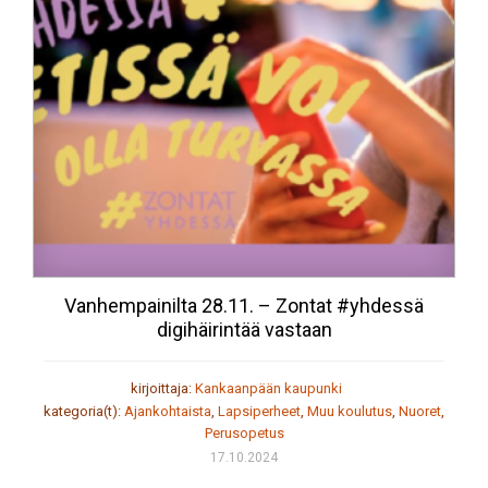
Vanhempainilta 28.11. – Zontat #yhdessä
digihäirintää vastaan
kirjoittaja:
Kankaanpään kaupunki
kategoria(t):
Ajankohtaista
,
Lapsiperheet
,
Muu koulutus
,
Nuoret
,
Perusopetus
17.10.2024