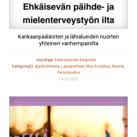
Kankaanpääläisten ja lähialueiden nuorten
yhteinen vanhempainilta
kirjoittaja:
Kankaanpään kaupunki
kategoria(t):
Ajankohtaista
,
Lapsiperheet
,
Muu koulutus
,
Nuoret
,
Perusopetus
14.10.2025