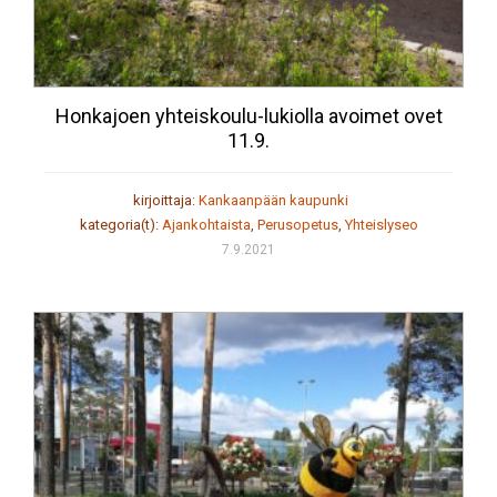
Honkajoen yhteiskoulu-lukiolla avoimet ovet
11.9.
kirjoittaja:
Kankaanpään kaupunki
kategoria(t):
Ajankohtaista
,
Perusopetus
,
Yhteislyseo
7.9.2021