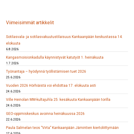
Viimeisimmät artikkelit
Sotilasvala- ja sotilasvakuutustilaisuus Kankaanpään keskustassa 14.
elokuuta
6.8.2026
Kangasmoisionkadulla käynnistyvät katutyöt 1. heinäkuuta
1.7.2026
Työnantaja – hyödynnä työllistämisen tuet 2026
25.6.2026
Vuoden 2026 Hörhiäistä voi ehdottaa 17. elokuuta asti
24.6.2026
Ville Heinolan MM-kultajuhla 25. kesäkuuta Kankaanpään torilla
24.6.2026
GEO-oppimiskeskus avoinna heinäkuussa 2026
22.6.2026
Paula Salmelan teos ”Virta” Kankaanpään Jämintien kiertoliittymään
17.6.2026