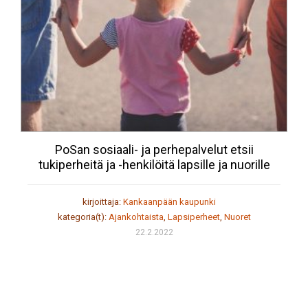
PoSan sosiaali- ja perhepalvelut etsii
tukiperheitä ja -henkilöitä lapsille ja nuorille
kirjoittaja:
Kankaanpään kaupunki
kategoria(t):
Ajankohtaista
,
Lapsiperheet
,
Nuoret
22.2.2022