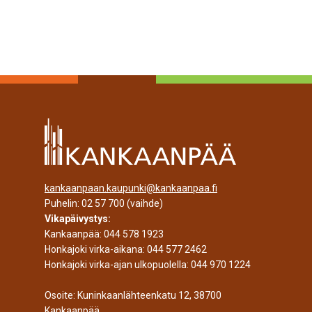
kankaanpaan.kaupunki@kankaanpaa.fi
Puhelin:
02 57 700
(vaihde)
Vikapäivystys:
Kankaanpää:
044 578 1923
Honkajoki virka-aikana:
044 577 2462
Honkajoki virka-ajan ulkopuolella:
044 970 1224
Osoite: Kuninkaanlähteenkatu 12, 38700
Kankaanpää