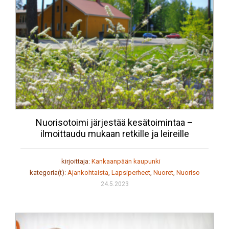
Nuorisotoimi järjestää kesätoimintaa –
ilmoittaudu mukaan retkille ja leireille
kirjoittaja:
Kankaanpään kaupunki
kategoria(t):
Ajankohtaista
,
Lapsiperheet
,
Nuoret
,
Nuoriso
24.5.2023