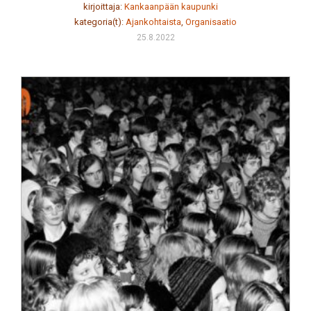
kirjoittaja:
Kankaanpään kaupunki
kategoria(t):
Ajankohtaista
,
Organisaatio
25.8.2022