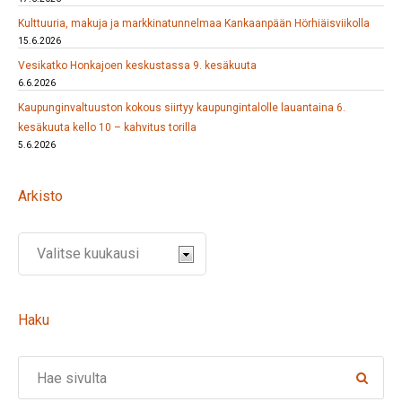
Kulttuuria, makuja ja markkinatunnelmaa Kankaanpään Hörhiäisviikolla
15.6.2026
Vesikatko Honkajoen keskustassa 9. kesäkuuta
6.6.2026
Kaupunginvaltuuston kokous siirtyy kaupungintalolle lauantaina 6.
kesäkuuta kello 10 – kahvitus torilla
5.6.2026
Arkisto
Haku
Search