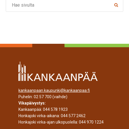
Search
kankaanpaan.kaupunki@kankaanpaa.fi
Puhelin:
02 57 700
(vaihde)
Vikapäivystys:
Kankaanpää:
044 578 1923
Honkajoki virka-aikana:
044 577 2462
Honkajoki virka-ajan ulkopuolella:
044 970 1224