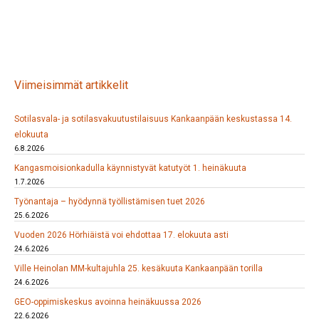
Viimeisimmät artikkelit
Sotilasvala- ja sotilasvakuutustilaisuus Kankaanpään keskustassa 14.
elokuuta
6.8.2026
Kangasmoisionkadulla käynnistyvät katutyöt 1. heinäkuuta
1.7.2026
Työnantaja – hyödynnä työllistämisen tuet 2026
25.6.2026
Vuoden 2026 Hörhiäistä voi ehdottaa 17. elokuuta asti
24.6.2026
Ville Heinolan MM-kultajuhla 25. kesäkuuta Kankaanpään torilla
24.6.2026
GEO-oppimiskeskus avoinna heinäkuussa 2026
22.6.2026