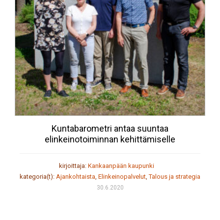
Kuntabarometri antaa suuntaa
elinkeinotoiminnan kehittämiselle
kirjoittaja:
Kankaanpään kaupunki
kategoria(t):
Ajankohtaista
,
Elinkeinopalvelut
,
Talous ja strategia
30.6.2020