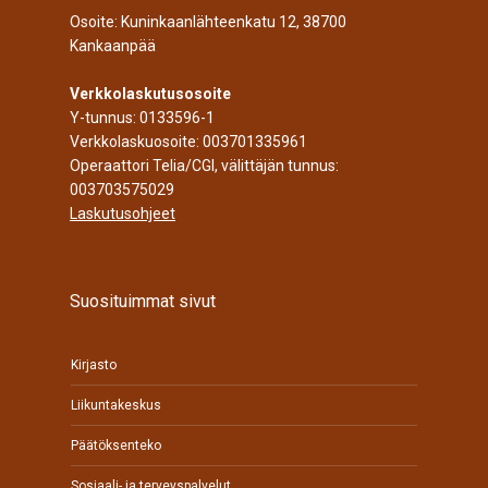
Osoite: Kuninkaanlähteenkatu 12, 38700
Kankaanpää
Verkkolaskutusosoite
Y-tunnus: 0133596-1
Verkkolaskuosoite: 003701335961
Operaattori Telia/CGI, välittäjän tunnus:
003703575029
Laskutusohjeet
Suosituimmat sivut
Kirjasto
Liikuntakeskus
Päätöksenteko
Sosiaali- ja terveyspalvelut