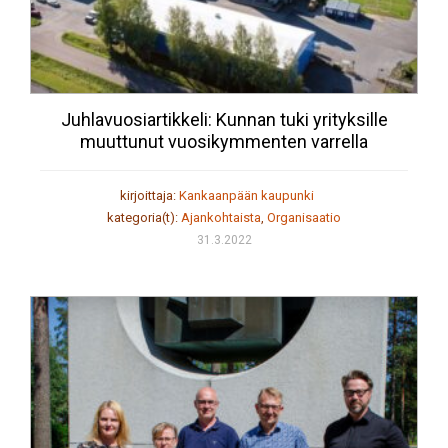
Juhlavuosiartikkeli: Kunnan tuki yrityksille
muuttunut vuosikymmenten varrella
kirjoittaja:
Kankaanpään kaupunki
kategoria(t):
Ajankohtaista
,
Organisaatio
31.3.2022