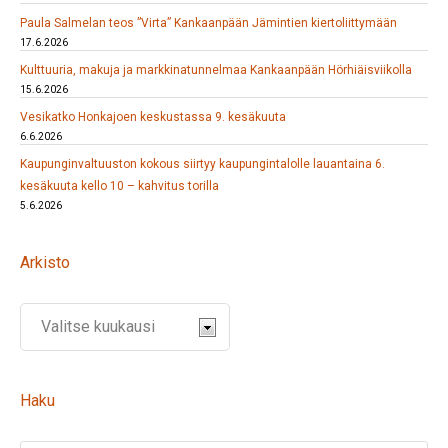
Paula Salmelan teos ”Virta” Kankaanpään Jämintien kiertoliittymään
17.6.2026
Kulttuuria, makuja ja markkinatunnelmaa Kankaanpään Hörhiäisviikolla
15.6.2026
Vesikatko Honkajoen keskustassa 9. kesäkuuta
6.6.2026
Kaupunginvaltuuston kokous siirtyy kaupungintalolle lauantaina 6.
kesäkuuta kello 10 – kahvitus torilla
5.6.2026
Arkisto
Haku