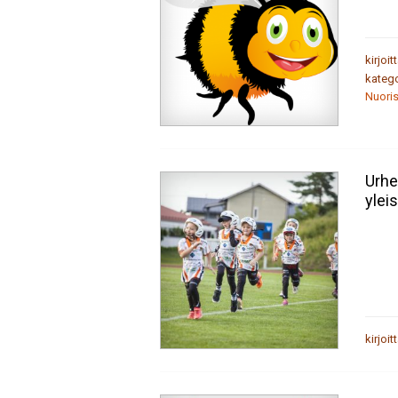
kirjoit
katego
Nuori
Urhe
ylei
kirjoit