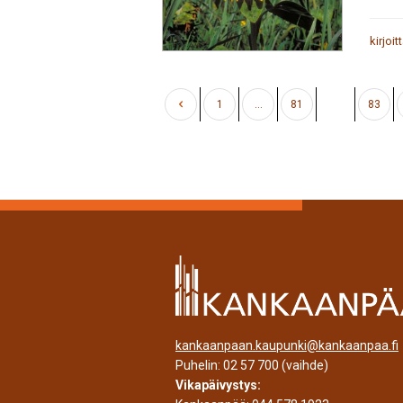
kirjoit
1
…
81
82
83
kankaanpaan.kaupunki@kankaanpaa.fi
Puhelin:
02 57 700
(vaihde)
Vikapäivystys: