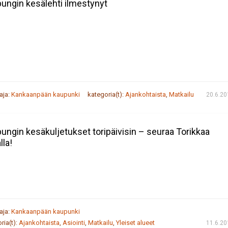
ungin kesälehti ilmestynyt
taja:
Kankaanpään kaupunki
kategoria(t):
Ajankohtaista
,
Matkailu
20.6.20
ungin kesäkuljetukset toripäivisin – seuraa Torikkaa
lla!
taja:
Kankaanpään kaupunki
ria(t):
Ajankohtaista
,
Asiointi
,
Matkailu
,
Yleiset alueet
11.6.20