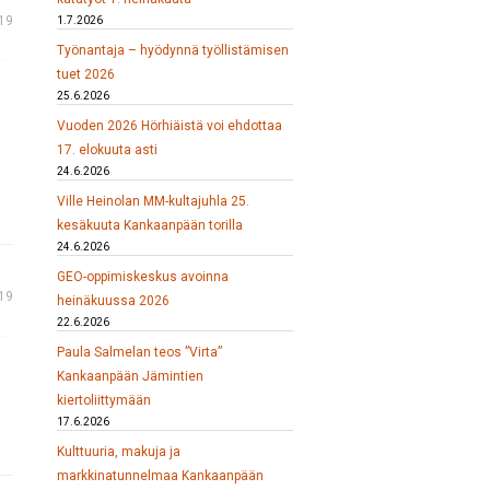
19
1.7.2026
Työnantaja – hyödynnä työllistämisen
tuet 2026
25.6.2026
Vuoden 2026 Hörhiäistä voi ehdottaa
17. elokuuta asti
24.6.2026
Ville Heinolan MM-kultajuhla 25.
kesäkuuta Kankaanpään torilla
24.6.2026
GEO-oppimiskeskus avoinna
19
heinäkuussa 2026
22.6.2026
Paula Salmelan teos ”Virta”
Kankaanpään Jämintien
kiertoliittymään
17.6.2026
Kulttuuria, makuja ja
markkinatunnelmaa Kankaanpään