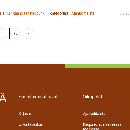
taja:
Kankaanpään kaupunki
kategoria(t):
Ajankohtaista
3.6.2
…
87
Suosituimmat sivut
Oikopolut
Kirjasto
Ajankohtaista
Liikuntakeskus
Kaupunki sosiaalisessa
mediassa