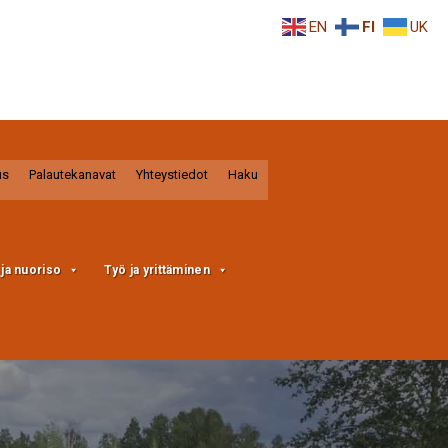
EN
FI
UK
us
Palautekanavat
Yhteystiedot
Haku
a ja nuoriso
Työ ja yrittäminen