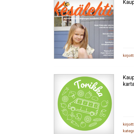
Kaup
kirjoit
Kaup
karta
kirjoit
katego