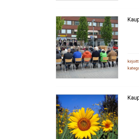
Kaup
kirjoit
katego
Kaup