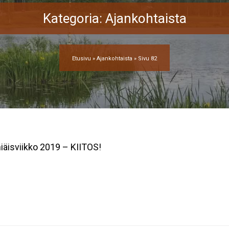
Kategoria:
Ajankohtaista
Etusivu
»
Ajankohtaista
»
Sivu 82
iäisviikko 2019 – KIITOS!