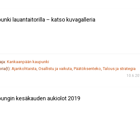
unki lauantaitorilla – katso kuvagalleria
taja:
Kankaanpään kaupunki
ria(t):
Ajankohtaista
,
Osallistu ja vaikuta
,
Päätöksenteko
,
Talous ja strategia
10.6.20
ungin kesäkauden aukiolot 2019