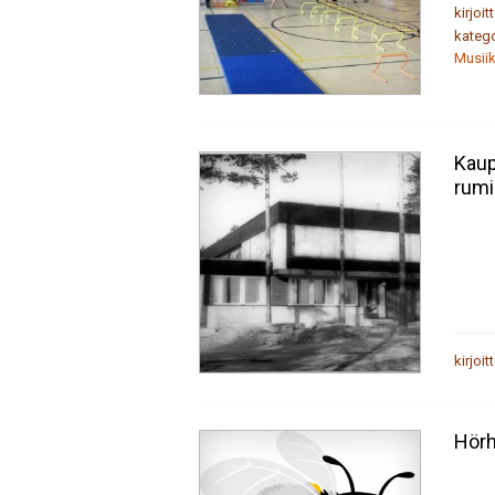
kirjoit
katego
Musiik
Kaup
rumi
kirjoit
Hörh