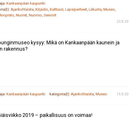
taja:
Kankaanpään kaupunki
ria(t):
Ajankohtaista
,
Kirjasto
,
Kulttuuri
,
Lapsiperheet
,
Liikunta
,
Museo
,
kiopisto
,
Nuoret
,
Nuoriso
,
Seniorit
23.8.20
unginmuseo kysyy: Mikä on Kankaanpään kaunein ja
n rakennus?
taja:
Kankaanpään kaupunki
kategoria(t):
Ajankohtaista
,
Museo
19.8.20
iäisviikko 2019 – paikallisuus on voimaa!