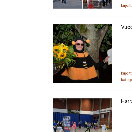
kirjoit
Vuod
kirjoit
katego
Harr