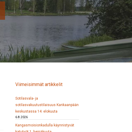
Viimeisimmät artikkelit
Sotilasvala- ja
sotilasvakuutustilaisuus Kankaanpään
keskustassa 14. elokuuta
6.8.2026
Kangasmoisionkadulla käynnistyvät
katutyöt 1. heinäkuuta