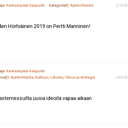
taja:
Kankaanpään kaupunki
kategoria(t):
Ajankohtaista
27.8.20
en Hörhiäinen 2019 on Pertti Manninen!
taja:
Kankaanpään kaupunki
ria(t):
Ajankohtaista
,
Kulttuuri
,
Liikunta
,
Talous ja strategia
24.8.20
astemessuilta uusia ideoita vapaa-aikaan