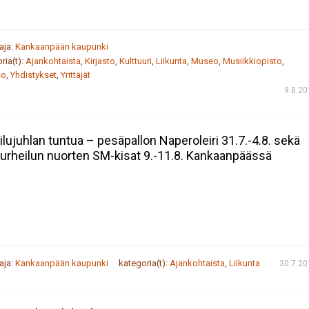
taja:
Kankaanpään kaupunki
ria(t):
Ajankohtaista
,
Kirjasto
,
Kulttuuri
,
Liikunta
,
Museo
,
Musiikkiopisto
,
so
,
Yhdistykset
,
Yrittäjät
9.8.2
ilujuhlan tuntua – pesäpallon Naperoleiri 31.7.-4.8. sekä
surheilun nuorten SM-kisat 9.-11.8. Kankaanpäässä
taja:
Kankaanpään kaupunki
kategoria(t):
Ajankohtaista
,
Liikunta
30.7.20