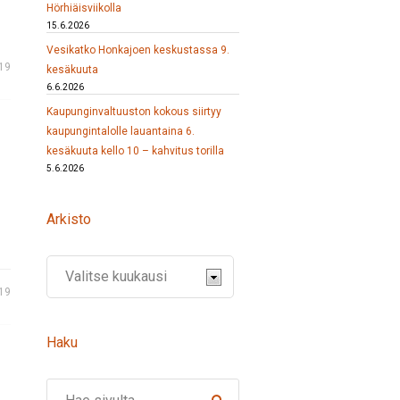
Hörhiäisviikolla
15.6.2026
Vesikatko Honkajoen keskustassa 9.
19
kesäkuuta
6.6.2026
Kaupunginvaltuuston kokous siirtyy
kaupungintalolle lauantaina 6.
kesäkuuta kello 10 – kahvitus torilla
5.6.2026
Arkisto
19
Haku
Search