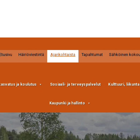
Etusivu
Häiriöviestintä
Ajankohtaista
Tapahtumat
Sähköinen koko
kasvatus ja koulutus
Sosiaali- ja terveyspalvelut
Kulttuuri, liikunt
Kaupunki ja hallinto