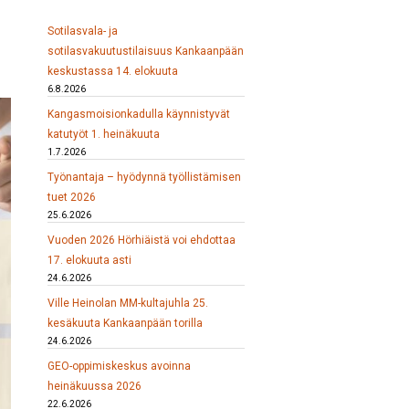
Sotilasvala- ja
sotilasvakuutustilaisuus Kankaanpään
keskustassa 14. elokuuta
6.8.2026
Kangasmoisionkadulla käynnistyvät
katutyöt 1. heinäkuuta
1.7.2026
Työnantaja – hyödynnä työllistämisen
tuet 2026
25.6.2026
Vuoden 2026 Hörhiäistä voi ehdottaa
17. elokuuta asti
24.6.2026
Ville Heinolan MM-kultajuhla 25.
kesäkuuta Kankaanpään torilla
24.6.2026
GEO-oppimiskeskus avoinna
heinäkuussa 2026
22.6.2026