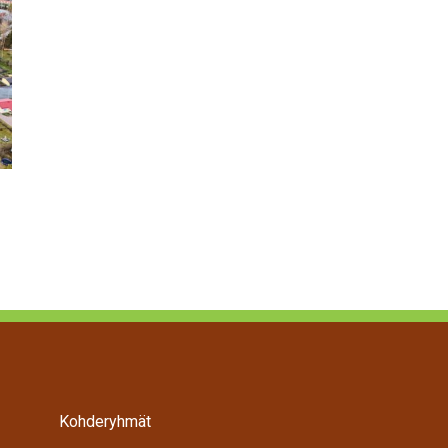
Työnantaja – hyödynnä työllistämisen tuet 2026
Kohderyhmät