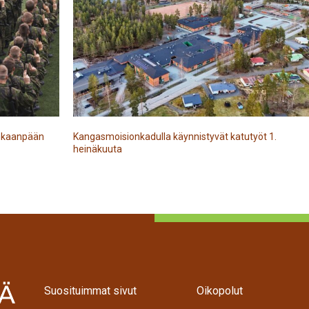
Kankaanpään
Kangasmoisionkadulla käynnistyvät katutyöt 1.
heinäkuuta
Suosituimmat sivut
Oikopolut