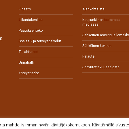
Kirjasto
Ajankohtaista
Liikuntakeskus
Kaupunki sosiaalisessa
mediassa
Päätöksenteko
Sähköinen asiointi ja lomakk
70
Sosiaali- ja terveyspalvelut
Sähköinen kokous
Tapahtumat
Palaute
0
Uimahalli
Saavutettavuusseloste
Yhteystiedot
jota mahdollisimman hyvän käyttäjäkokemuksen. Käyttämällä sivustoa