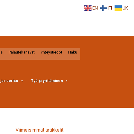
EN
FI
UK
us
Palautekanavat
Yhteystiedot
Haku
a ja nuoriso
Työ ja yrittäminen
Viimeisimmät artikkelit