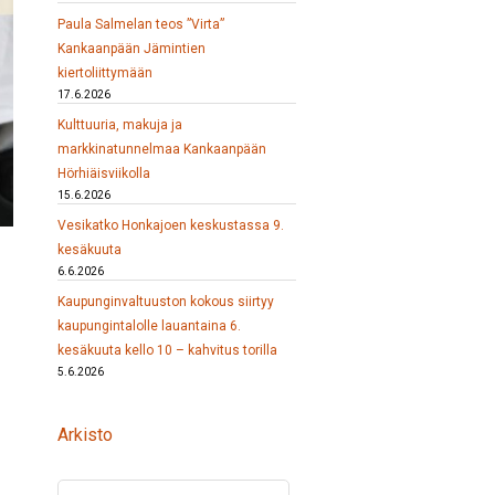
Paula Salmelan teos ”Virta”
Kankaanpään Jämintien
kiertoliittymään
17.6.2026
Kulttuuria, makuja ja
markkinatunnelmaa Kankaanpään
Hörhiäisviikolla
15.6.2026
Vesikatko Honkajoen keskustassa 9.
kesäkuuta
6.6.2026
Kaupunginvaltuuston kokous siirtyy
kaupungintalolle lauantaina 6.
kesäkuuta kello 10 – kahvitus torilla
5.6.2026
Arkisto