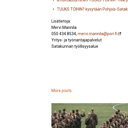
Ilmoittautuminen TUUKS TÖIHIN? -rekryt
TUUKS TÖIHIN? kysytään Pohjois-Sata
Lisätietoja:
Mervi Mannila
050 434 8534
,
mervi.mannila@pori.fi
Yritys- ja työnantajapalvelut
Satakunnan työllisyysalue
More posts