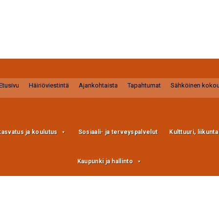
Etusivu
Häiriöviestintä
Ajankohtaista
Tapahtumat
Sähköinen koko
kasvatus ja koulutus
Sosiaali- ja terveyspalvelut
Kulttuuri, liikunt
Kaupunki ja hallinto