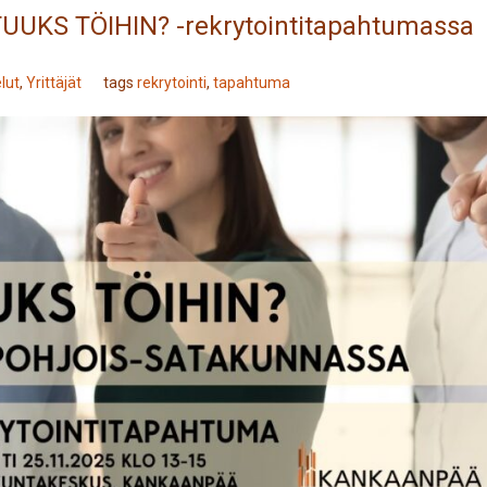
la TUUKS TÖIHIN? -rekrytointitapahtumassa
lut
,
Yrittäjät
tags
rekrytointi
,
tapahtuma