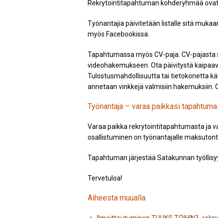
Rekrytointitapahtuman kohderyhmää ovat ka
Työnantajia päivitetään listalle sitä muka
myös Facebookissa.
Tapahtumassa myös CV-paja: CV-pajasta sa
videohakemukseen. Ota päivitystä kaipaava
Tulostusmahdollisuutta tai tietokonetta käv
annetaan vinkkejä valmisiin hakemuksiin. C
Työnantaja – varaa paikkasi tapahtuma
Varaa paikka rekrytointitapahtumasta ja v
osallistuminen on työnantajalle maksutont
Tapahtuman järjestää Satakunnan työllis
Tervetuloa!
Aiheesta muualla