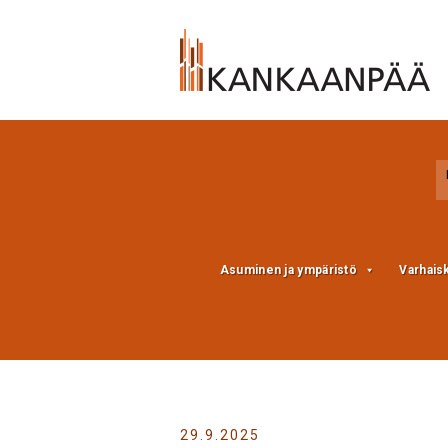
Skip
Skip
to
to
Content
navigation
Asuminen ja ympäristö
Varhais
29.9.2025