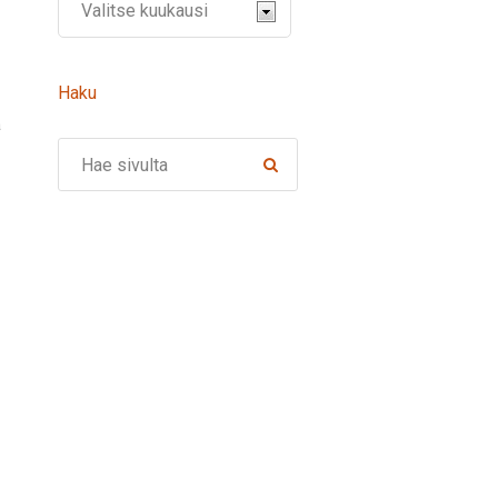
Haku
ä
Search