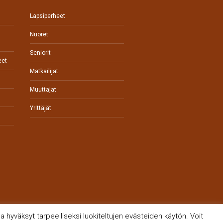
Lapsiperheet
Nuoret
Seniorit
eet
Matkailijat
Muuttajat
Yrittäjät
 hyväksyt tarpeelliseksi luokiteltujen evästeiden käytön. Voit