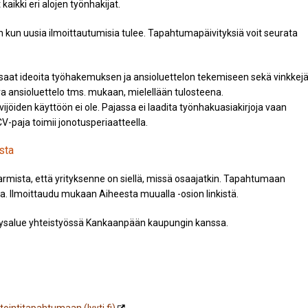
ikki eri alojen työnhakijat.
an kun uusia ilmoittautumisia tulee. Tapahtumapäivityksiä voit seurata
at ideoita työhakemuksen ja ansioluettelon tekemiseen sekä vinkkej
 ansioluettelo tms. mukaan, mielellään tulosteena.
ijöiden käyttöön ei ole. Pajassa ei laadita työnhakuasiakirjoja vaan
V-paja toimii jonotusperiaatteella.
sta
armista, että yrityksenne on siellä, missä osaajatkin. Tapahtumaan
a. Ilmoittaudu mukaan Aiheesta muualla -osion linkistä.
yysalue yhteistyössä Kankaanpään kaupungin kanssa.