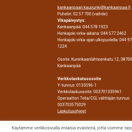
kankaanpaan.kaupunki@kankaanpaa.fi
Puhelin:
02 57 700
(vaihde)
Vikapäivystys:
Kankaanpää:
044 578 1923
Honkajoki virka-aikana:
044 577 2462
Honkajoki virka-ajan ulkopuolella:
044 9
1224
Osoite: Kuninkaanlähteenkatu 12, 3870
Kankaanpää
Verkkolaskutusosoite
Y-tunnus: 0133596-1
Verkkolaskuosoite: 003701335961
Operaattori Telia/CGI, välittäjän tunnus:
003703575029
Laskutusohjeet
Käytämme verkkosivuilla erilaisia evästeitä, jotta voimme tar