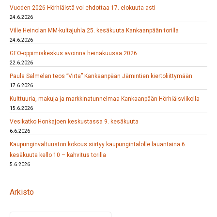
Vuoden 2026 Hörhiäistä voi ehdottaa 17. elokuuta asti
24.6.2026
Ville Heinolan MM-kultajuhla 25. kesäkuuta Kankaanpään torilla
24.6.2026
GEO-oppimiskeskus avoinna heinäkuussa 2026
22.6.2026
Paula Salmelan teos ”Virta” Kankaanpään Jämintien kiertoliittymään
17.6.2026
Kulttuuria, makuja ja markkinatunnelmaa Kankaanpään Hörhiäisviikolla
15.6.2026
Vesikatko Honkajoen keskustassa 9. kesäkuuta
6.6.2026
Kaupunginvaltuuston kokous siirtyy kaupungintalolle lauantaina 6.
kesäkuuta kello 10 – kahvitus torilla
5.6.2026
Arkisto