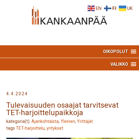
Skip
Skip
EN
FI
UK
to
to
Content
navigation
OIKOPOLUT
VALIKKO
4.4.2024
Tulevaisuuden osaajat tarvitsevat
TET-harjoittelupaikkoja
kategoria(t):
Ajankohtaista
,
Yleinen
,
Yrittäjät
tags
TET-harjoittelu
,
yritykset