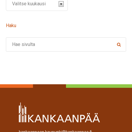
Haku
Search
kankaanpaan.kaupunki@kankaanpaa.fi