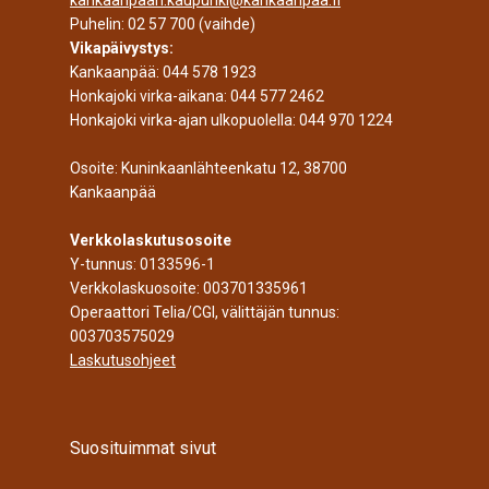
Puhelin:
02 57 700
(vaihde)
Vikapäivystys:
Kankaanpää:
044 578 1923
Honkajoki virka-aikana:
044 577 2462
Honkajoki virka-ajan ulkopuolella:
044 970 1224
Osoite: Kuninkaanlähteenkatu 12, 38700
Kankaanpää
Verkkolaskutusosoite
Y-tunnus: 0133596-1
Verkkolaskuosoite: 003701335961
Operaattori Telia/CGI, välittäjän tunnus:
003703575029
Laskutusohjeet
Suosituimmat sivut