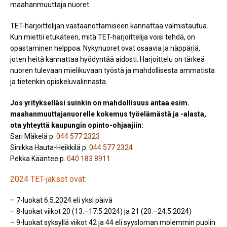
maahanmuuttaja nuoret.
TET-harjoittelijan vastaanottamiseen kannattaa valmistautua.
Kun miettii etukäteen, mitä TET-harjoittelija voisi tehdä, on
opastaminen helppoa. Nykynuoret ovat osaavia ja näppäriä,
joten heitä kannattaa hyödyntää aidosti. Harjoittelu on tärkeä
nuoren tulevaan mielikuvaan työstä ja mahdollisesta ammatista
ja tietenkin opiskeluvalinnasta.
Jos yritykselläsi suinkin on mahdollisuus antaa esim.
maahanmuuttajanuorelle kokemus työelämästä ja -alasta,
ota yhteyttä kaupungin opinto-ohjaajiin:
Sari Mäkelä p.
044 577 2323
Sinikka Hauta-Heikkilä p.
044 577 2324
Pekka Kääntee p.
040 183 8911
2024 TET-jaksot ovat:
– 7-luokat 6.5.2024 eli yksi päivä
– 8-luokat viikot 20 (13.–17.5.2024) ja 21 (20.–24.5.2024)
– 9-luokat syksyllä viikot 42 ja 44 eli syysloman molemmin puolin