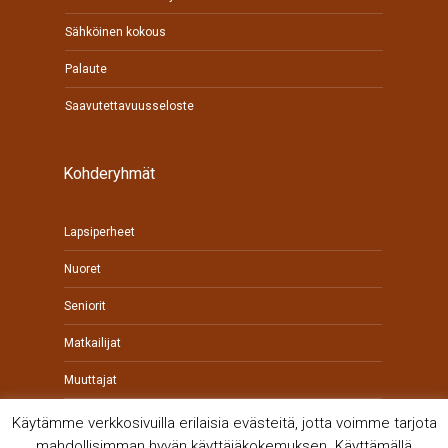
Sähköinen kokous
Palaute
Saavutettavuusseloste
Kohderyhmät
Lapsiperheet
Nuoret
Seniorit
Matkailijat
Muuttajat
Yrittäjät
Käytämme verkkosivuilla erilaisia evästeitä, jotta voimme tarjota
mahdollisimman hyvän käyttäjäkokemuksen. Käyttämällä