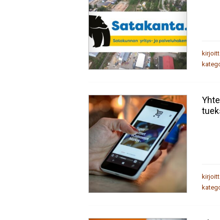
kirjoit
katego
Yhtei
tuek
kirjoit
katego