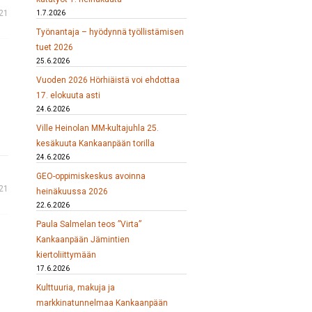
021
1.7.2026
Työnantaja – hyödynnä työllistämisen
tuet 2026
25.6.2026
Vuoden 2026 Hörhiäistä voi ehdottaa
17. elokuuta asti
24.6.2026
Ville Heinolan MM-kultajuhla 25.
kesäkuuta Kankaanpään torilla
24.6.2026
GEO-oppimiskeskus avoinna
021
heinäkuussa 2026
22.6.2026
Paula Salmelan teos ”Virta”
Kankaanpään Jämintien
kiertoliittymään
17.6.2026
Kulttuuria, makuja ja
markkinatunnelmaa Kankaanpään