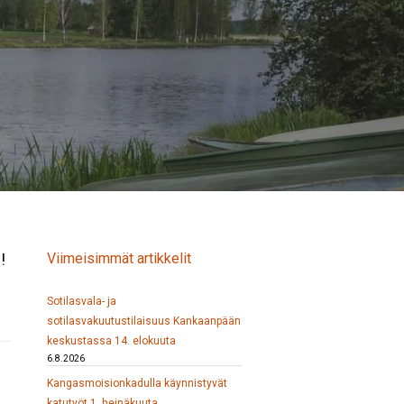
!
Viimeisimmät artikkelit
Sotilasvala- ja
sotilasvakuutustilaisuus Kankaanpään
keskustassa 14. elokuuta
6.8.2026
Kangasmoisionkadulla käynnistyvät
katutyöt 1. heinäkuuta