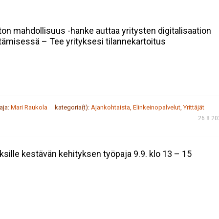
ton mahdollisuus -hanke auttaa yritysten digitalisaation
tämisessä – Tee yrityksesi tilannekartoitus
taja:
Mari Raukola
kategoria(t):
Ajankohtaista
,
Elinkeinopalvelut
,
Yrittäjät
26.8.20
yksille kestävän kehityksen työpaja 9.9. klo 13 – 15