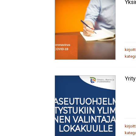
Yksi
kirjoit
katego
Yrit
kirjoit
katego