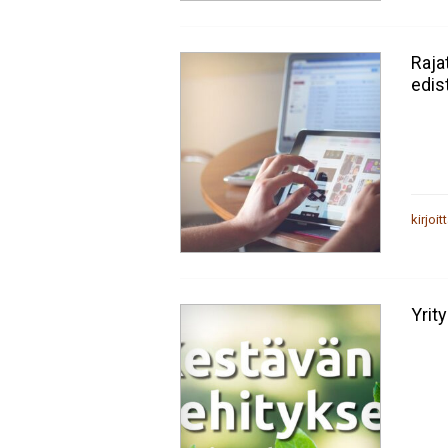
Raja
edis
kirjoit
Yrit