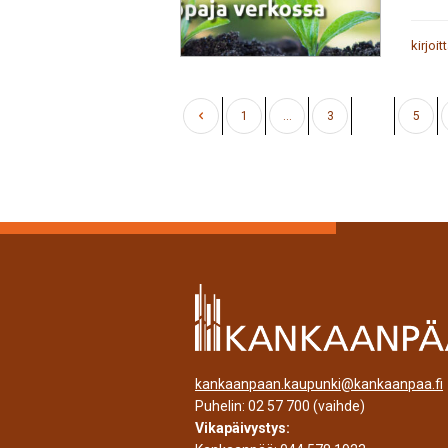
kirjoit
1
…
3
4
5
kankaanpaan.kaupunki@kankaanpaa.fi
Puhelin:
02 57 700
(vaihde)
Vikapäivystys: