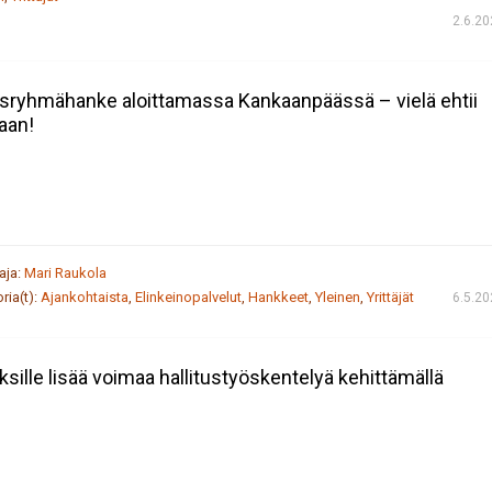
2.6.2
ysryhmähanke aloittamassa Kankaanpäässä – vielä ehtii
aan!
taja:
Mari Raukola
ria(t):
Ajankohtaista
,
Elinkeinopalvelut
,
Hankkeet
,
Yleinen
,
Yrittäjät
6.5.2
yksille lisää voimaa hallitustyöskentelyä kehittämällä