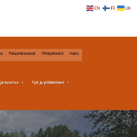
EN
FI
UK
us
Palautekanavat
Yhteystiedot
Haku
a ja nuoriso
Työ ja yrittäminen