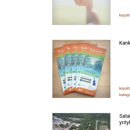
kirjoit
Kank
kirjoit
katego
Sata
yrit