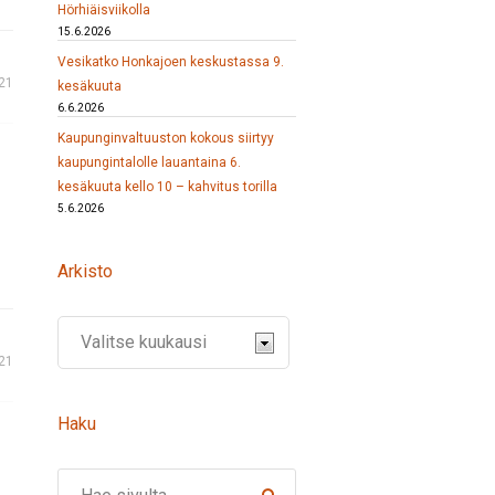
Hörhiäisviikolla
15.6.2026
Vesikatko Honkajoen keskustassa 9.
21
kesäkuuta
6.6.2026
Kaupunginvaltuuston kokous siirtyy
kaupungintalolle lauantaina 6.
kesäkuuta kello 10 – kahvitus torilla
5.6.2026
Arkisto
21
Haku
Search