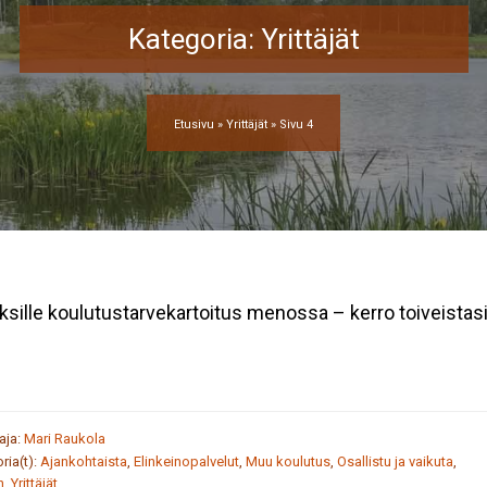
Kategoria:
Yrittäjät
Etusivu
»
Yrittäjät
»
Sivu 4
yksille koulutustarvekartoitus menossa – kerro toiveistasi
taja:
Mari Raukola
ria(t):
Ajankohtaista
,
Elinkeinopalvelut
,
Muu koulutus
,
Osallistu ja vaikuta
,
n
,
Yrittäjät