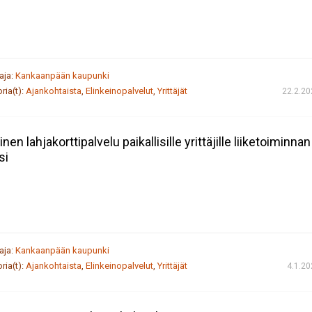
taja:
Kankaanpään kaupunki
ria(t):
Ajankohtaista
,
Elinkeinopalvelut
,
Yrittäjät
22.2.20
nen lahjakorttipalvelu paikallisille yrittäjille liiketoiminnan
si
taja:
Kankaanpään kaupunki
ria(t):
Ajankohtaista
,
Elinkeinopalvelut
,
Yrittäjät
4.1.2