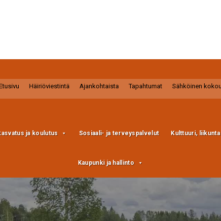
Etusivu
Häiriöviestintä
Ajankohtaista
Tapahtumat
Sähköinen koko
kasvatus ja koulutus
Sosiaali- ja terveyspalvelut
Kulttuuri, liikunt
Kaupunki ja hallinto