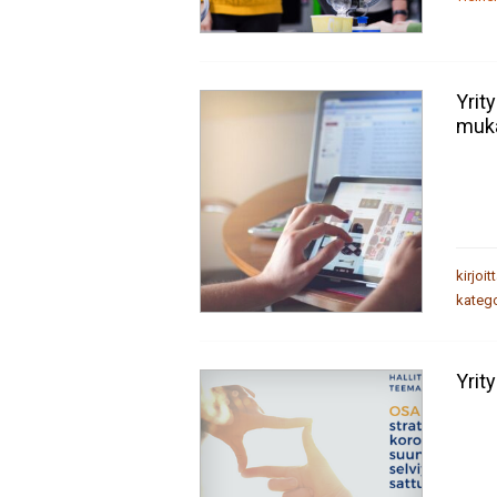
Yrit
muk
kirjoit
katego
Yrit