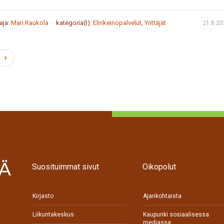
taja:
Mari Raukola
kategoria(t):
Elinkeinopalvelut
,
Yrittäjät
21.8.20
Suosituimmat sivut
Oikopolut
Kirjasto
Ajankohtaista
Liikuntakeskus
Kaupunki sosiaalisessa
mediassa