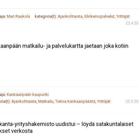
taja:
Mari Raukola
kategoria(t):
Ajankohtaista
,
Elinkeinopalvelut
,
Yrittäjät
22.4.20
aanpään matkailu- ja palvelukartta jaetaan joka kotiin
taja:
Kankaanpään kaupunki
ria(t):
Ajankohtaista
,
Matkailu
,
Tietoa Kankaanpäästä
,
Yrittäjät
25.3.20
kanta-yrityshakemisto uudistui – löydä satakuntalaiset
ykset verkosta