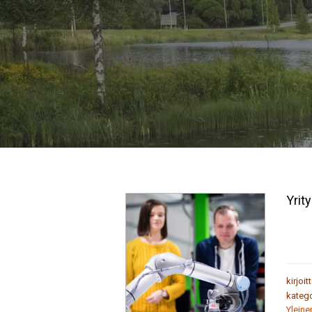
Yrit
kirjoit
katego
Yleine