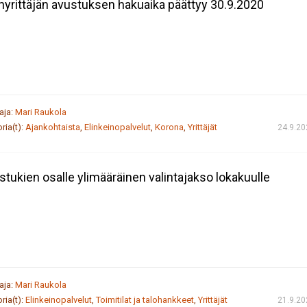
nyrittäjän avustuksen hakuaika päättyy 30.9.2020
taja:
Mari Raukola
ria(t):
Ajankohtaista
,
Elinkeinopalvelut
,
Korona
,
Yrittäjät
24.9.20
ystukien osalle ylimääräinen valintajakso lokakuulle
taja:
Mari Raukola
ria(t):
Elinkeinopalvelut
,
Toimitilat ja talohankkeet
,
Yrittäjät
21.9.20