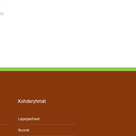
20
Kohderyhmät
Lapsiperheet
Nuoret