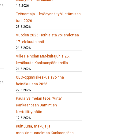
023
1.7.2026
Työnantaja – hyödynnä työllistämisen
tuet 2026
25.6.2026
Vuoden 2026 Hörhiäistä voi ehdottaa
17. elokuuta asti
24.6.2026
Ville Heinolan MM-kultajuhla 25.
kesäkuuta Kankaanpään torilla
24.6.2026
GEO-oppimiskeskus avoinna
023
heinäkuussa 2026
22.6.2026
Paula Salmelan teos ”Virta”
Kankaanpään Jämintien
kiertoliittymään
17.6.2026
Kulttuuria, makuja ja
markkinatunnelmaa Kankaanpään