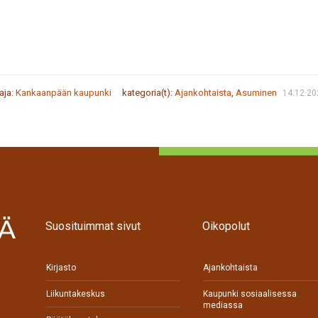
taja:
Kankaanpään kaupunki
kategoria(t):
Ajankohtaista
,
Asuminen
14.12.20
Suosituimmat sivut
Oikopolut
Kirjasto
Ajankohtaista
Liikuntakeskus
Kaupunki sosiaalisessa
mediassa