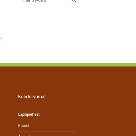
22
Kohderyhmät
Lapsiperheet
Nuoret