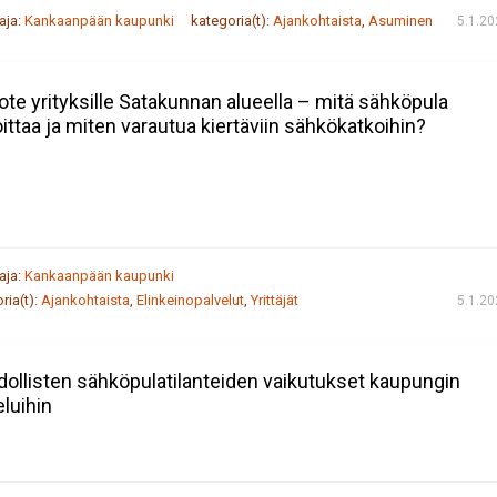
taja:
Kankaanpään kaupunki
kategoria(t):
Ajankohtaista
,
Asuminen
5.1.2
ote yrityksille Satakunnan alueella – mitä sähköpula
oittaa ja miten varautua kiertäviin sähkökatkoihin?
taja:
Kankaanpään kaupunki
ria(t):
Ajankohtaista
,
Elinkeinopalvelut
,
Yrittäjät
5.1.2
ollisten sähköpulatilanteiden vaikutukset kaupungin
eluihin