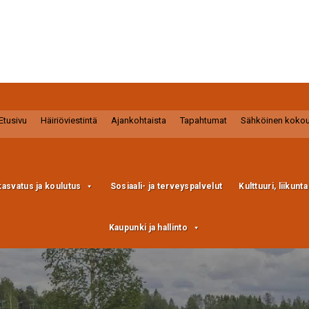
Etusivu
Häiriöviestintä
Ajankohtaista
Tapahtumat
Sähköinen koko
kasvatus ja koulutus
Sosiaali- ja terveyspalvelut
Kulttuuri, liikunt
Kaupunki ja hallinto