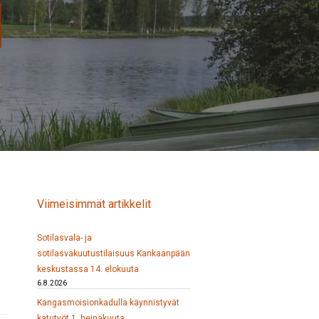
Viimeisimmät artikkelit
Sotilasvala- ja
sotilasvakuutustilaisuus Kankaanpään
keskustassa 14. elokuuta
6.8.2026
Kangasmoisionkadulla käynnistyvät
katutyöt 1. heinäkuuta