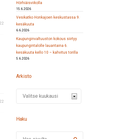
Hörhiäisviikolla
15.6.2026
Vesikatko Honkajoen keskustassa 9.
22
kesäkuuta
6.6.2026
Kaupunginvaltuuston kokous siirtyy
kaupungintalolle lauantaina 6.
kesäkuuta kello 10 – kahvitus torilla
5.6.2026
Arkisto
22
Haku
Search