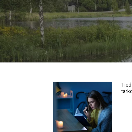
Tied
tark