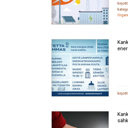
kirjoit
katego
Organi
Kank
ener
kirjoit
Kank
sähk