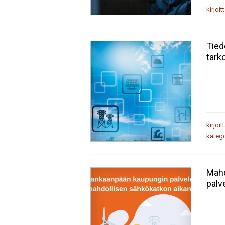
kirjoit
Tied
tark
kirjoit
katego
Mahd
palv