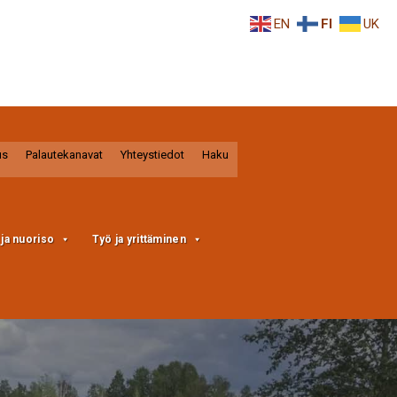
EN
FI
UK
us
Palautekanavat
Yhteystiedot
Haku
a ja nuoriso
Työ ja yrittäminen