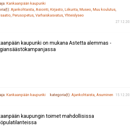
taja:
Kankaanpään kaupunki
ria(t):
Ajankohtaista
,
Asiointi
,
Kirjasto
,
Liikunta
,
Museo
,
Muu koulutus
,
saatio
,
Perusopetus
,
Varhaiskasvatus
,
Yhteislyseo
27.12.20
aanpään kaupunki on mukana Astetta alemmas -
giansäästökampanjassa
taja:
Kankaanpään kaupunki
kategoria(t):
Ajankohtaista
,
Asuminen
15.12.20
aanpään kaupungin toimet mahdollisissa
öpulatilanteissa