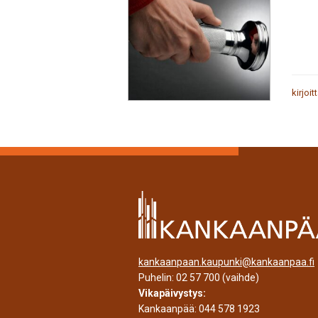
kirjoit
kankaanpaan.kaupunki@kankaanpaa.fi
Puhelin:
02 57 700
(vaihde)
Vikapäivystys:
Kankaanpää:
044 578 1923