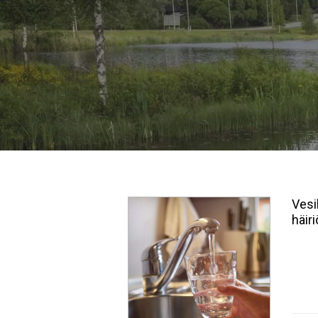
Vesi
häir