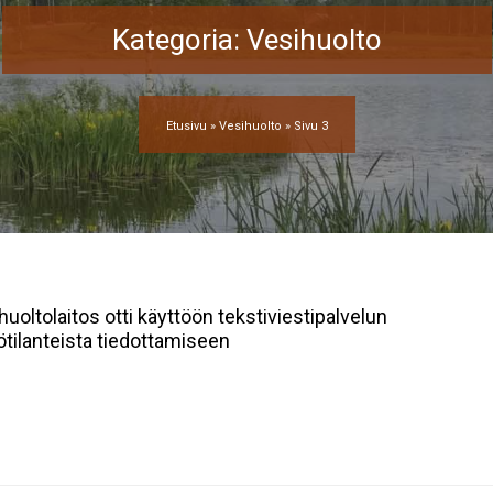
Kategoria:
Vesihuolto
Etusivu
»
Vesihuolto
»
Sivu 3
huoltolaitos otti käyttöön tekstiviestipalvelun
iötilanteista tiedottamiseen