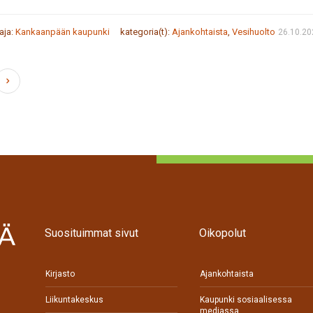
taja:
Kankaanpään kaupunki
kategoria(t):
Ajankohtaista
,
Vesihuolto
26.10.20
Suosituimmat sivut
Oikopolut
Kirjasto
Ajankohtaista
Liikuntakeskus
Kaupunki sosiaalisessa
mediassa