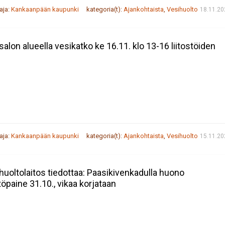
taja:
Kankaanpään kaupunki
kategoria(t):
Ajankohtaista
,
Vesihuolto
18.11.20
isalon alueella vesikatko ke 16.11. klo 13-16 liitostöiden
taja:
Kankaanpään kaupunki
kategoria(t):
Ajankohtaista
,
Vesihuolto
15.11.20
huoltolaitos tiedottaa: Paasikivenkadulla huono
töpaine 31.10., vikaa korjataan