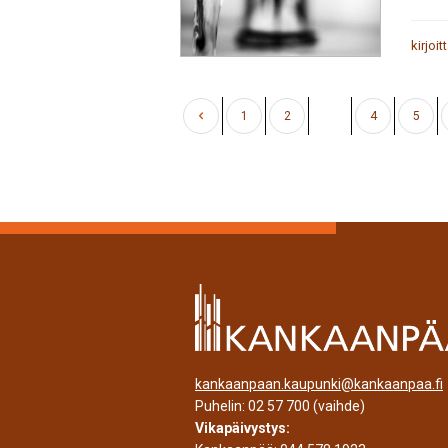
kirjoit
1
2
3
4
5
kankaanpaan.kaupunki@kankaanpaa.fi
Puhelin:
02 57 700
(vaihde)
Vikapäivystys: