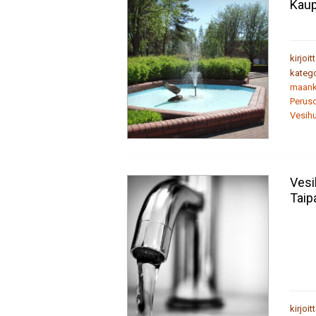
Kaup
kirjoit
katego
maank
Perus
Vesih
Vesi
Taip
kirjoit