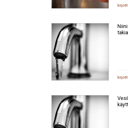
kirjoit
Niin
takia
kirjoit
Vesi
käyt