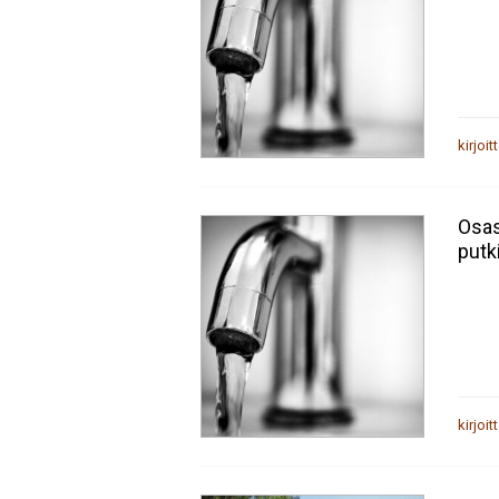
kirjoit
Osas
putk
kirjoit