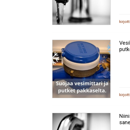
kirjoit
Vesi
putk
kirjoit
Niin
sane