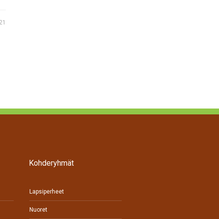
21
Kohderyhmät
Lapsiperheet
Nuoret