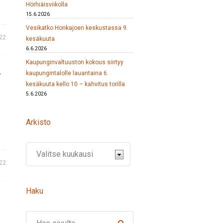
Hörhiäisviikolla
15.6.2026
Vesikatko Honkajoen keskustassa 9.
22
kesäkuuta
6.6.2026
Kaupunginvaltuuston kokous siirtyy
-
kaupungintalolle lauantaina 6.
kesäkuuta kello 10 – kahvitus torilla
5.6.2026
Arkisto
22
Haku
Search