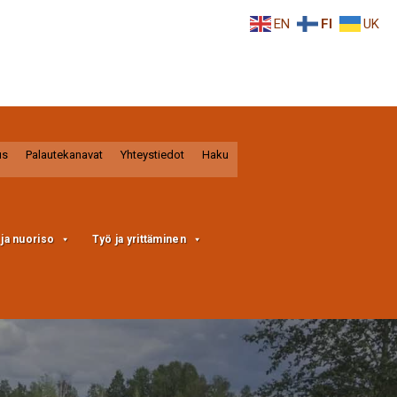
EN
FI
UK
us
Palautekanavat
Yhteystiedot
Haku
a ja nuoriso
Työ ja yrittäminen