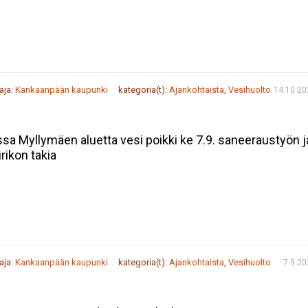
taja:
Kankaanpään kaupunki
kategoria(t):
Ajankohtaista
,
Vesihuolto
14.10.20
sa Myllymäen aluetta vesi poikki ke 7.9. saneeraustyön j
irikon takia
taja:
Kankaanpään kaupunki
kategoria(t):
Ajankohtaista
,
Vesihuolto
7.9.2