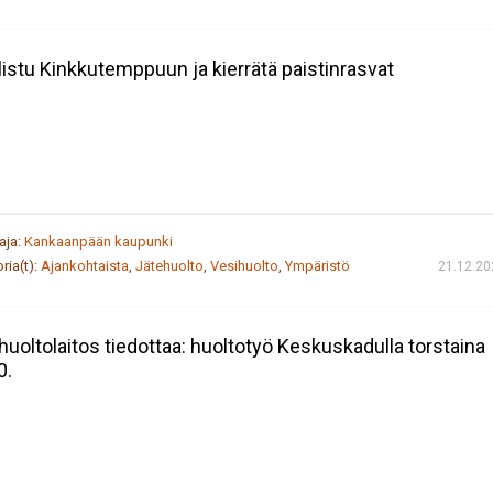
listu Kinkkutemppuun ja kierrätä paistinrasvat
taja:
Kankaanpään kaupunki
ria(t):
Ajankohtaista
,
Jätehuolto
,
Vesihuolto
,
Ympäristö
21.12.20
huoltolaitos tiedottaa: huoltotyö Keskuskadulla torstaina
0.