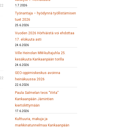
22
1.7.2026
Työnantaja – hyödynnä työllistämisen
tuet 2026
25.6.2026
Vuoden 2026 Hörhiäistä voi ehdottaa
17. elokuuta asti
24.6.2026
Ville Heinolan MM-kultajuhla 25.
kesäkuuta Kankaanpään torilla
24.6.2026
GEO-oppimiskeskus avoinna
22
heinäkuussa 2026
22.6.2026
Paula Salmelan teos ”Virta”
Kankaanpään Jämintien
kiertoliittymään
17.6.2026
Kulttuuria, makuja ja
markkinatunnelmaa Kankaanpään