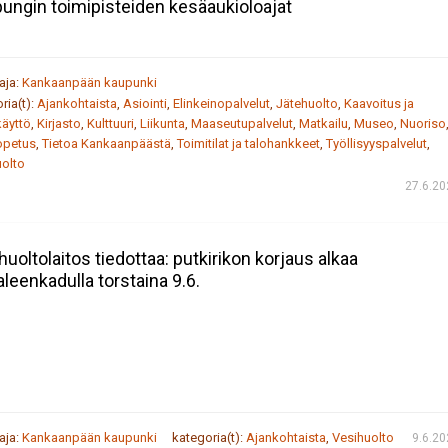
ungin toimipisteiden kesäaukioloajat
taja:
Kankaanpään kaupunki
ria(t):
Ajankohtaista
,
Asiointi
,
Elinkeinopalvelut
,
Jätehuolto
,
Kaavoitus ja
äyttö
,
Kirjasto
,
Kulttuuri
,
Liikunta
,
Maaseutupalvelut
,
Matkailu
,
Museo
,
Nuoriso
opetus
,
Tietoa Kankaanpäästä
,
Toimitilat ja talohankkeet
,
Työllisyyspalvelut
,
uolto
27.6.20
huoltolaitos tiedottaa: putkirikon korjaus alkaa
aleenkadulla torstaina 9.6.
taja:
Kankaanpään kaupunki
kategoria(t):
Ajankohtaista
,
Vesihuolto
9.6.2