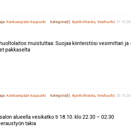
taja:
Kankaanpään kaupunki
kategoria(t):
Ajankohtaista
,
Vesihuolto
31.10.20
huoltolaitos muistuttaa: Suojaa kiinteistösi vesimittari ja 
et pakkaselta
taja:
Kankaanpään kaupunki
kategoria(t):
Ajankohtaista
,
Vesihuolto
20.10.20
isalon alueella vesikatko ti 18.10. klo 22.30 – 02.30
eraustyön takia