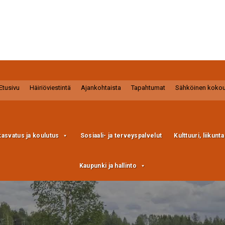
Etusivu
Häiriöviestintä
Ajankohtaista
Tapahtumat
Sähköinen koko
kasvatus ja koulutus
Sosiaali- ja terveyspalvelut
Kulttuuri, liikunt
Kaupunki ja hallinto