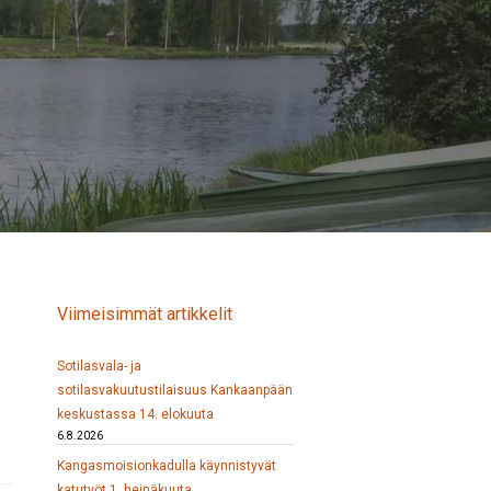
Viimeisimmät artikkelit
Sotilasvala- ja
sotilasvakuutustilaisuus Kankaanpään
keskustassa 14. elokuuta
6.8.2026
Kangasmoisionkadulla käynnistyvät
katutyöt 1. heinäkuuta