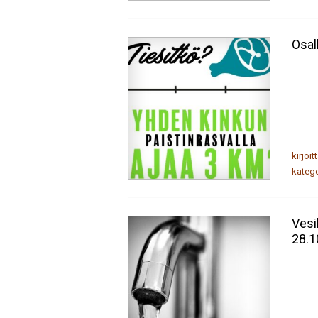
Osal
kirjoit
katego
Vesi
28.1