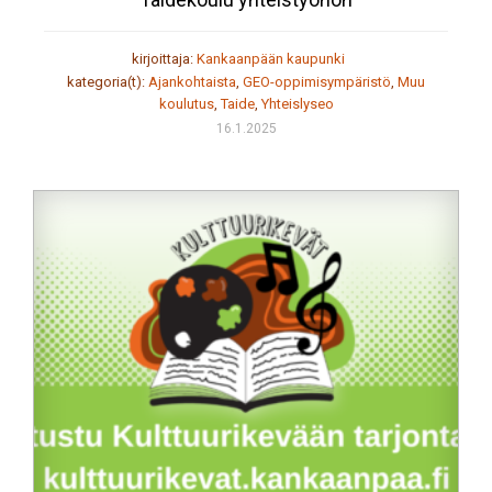
kirjoittaja:
Kankaanpään kaupunki
kategoria(t):
Ajankohtaista
,
GEO-oppimisympäristö
,
Muu
koulutus
,
Taide
,
Yhteislyseo
16.1.2025