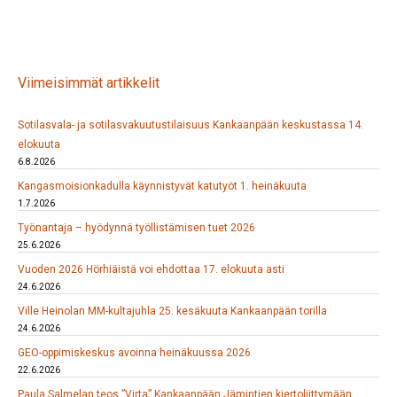
Viimeisimmät artikkelit
Sotilasvala- ja sotilasvakuutustilaisuus Kankaanpään keskustassa 14.
elokuuta
6.8.2026
Kangasmoisionkadulla käynnistyvät katutyöt 1. heinäkuuta
1.7.2026
Työnantaja – hyödynnä työllistämisen tuet 2026
25.6.2026
Vuoden 2026 Hörhiäistä voi ehdottaa 17. elokuuta asti
24.6.2026
Ville Heinolan MM-kultajuhla 25. kesäkuuta Kankaanpään torilla
24.6.2026
GEO-oppimiskeskus avoinna heinäkuussa 2026
22.6.2026
Paula Salmelan teos ”Virta” Kankaanpään Jämintien kiertoliittymään