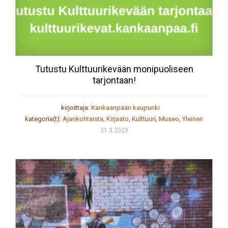
Tutustu Kulttuurikevään monipuoliseen
tarjontaan!
kirjoittaja:
Kankaanpään kaupunki
kategoria(t):
Ajankohtaista
,
Kirjasto
,
Kulttuuri
,
Museo
,
Yleinen
31.3.2023