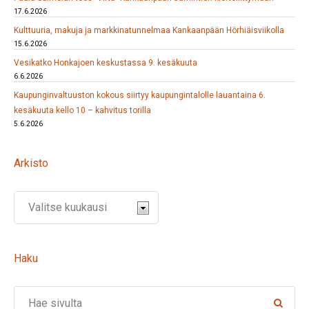
17.6.2026
Kulttuuria, makuja ja markkinatunnelmaa Kankaanpään Hörhiäisviikolla
15.6.2026
Vesikatko Honkajoen keskustassa 9. kesäkuuta
6.6.2026
Kaupunginvaltuuston kokous siirtyy kaupungintalolle lauantaina 6.
kesäkuuta kello 10 – kahvitus torilla
5.6.2026
Arkisto
Haku
Search