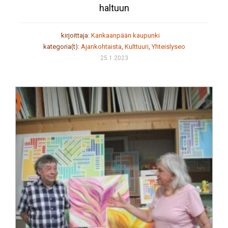
haltuun
kirjoittaja:
Kankaanpään kaupunki
kategoria(t):
Ajankohtaista
,
Kulttuuri
,
Yhteislyseo
25.1.2023