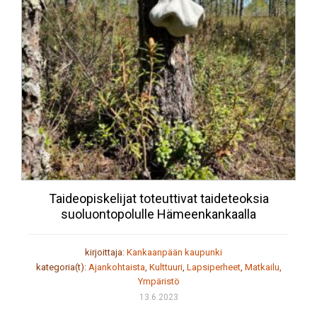
Taideopiskelijat toteuttivat taideteoksia
suoluontopolulle Hämeenkankaalla
kirjoittaja:
Kankaanpään kaupunki
kategoria(t):
Ajankohtaista
,
Kulttuuri
,
Lapsiperheet
,
Matkailu
,
Ympäristö
13.6.2023