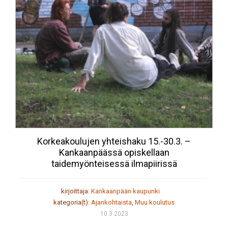
Korkeakoulujen yhteishaku 15.-30.3. –
Kankaanpäässä opiskellaan
taidemyönteisessä ilmapiirissä
kirjoittaja:
Kankaanpään kaupunki
kategoria(t):
Ajankohtaista
,
Muu koulutus
10.3.2023