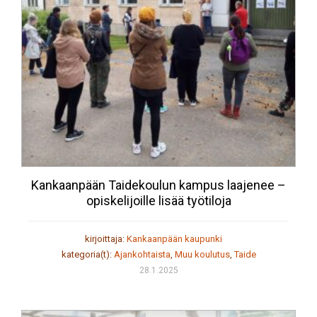
Kankaanpään Taidekoulun kampus laajenee –
opiskelijoille lisää työtiloja
kirjoittaja:
Kankaanpään kaupunki
kategoria(t):
Ajankohtaista
,
Muu koulutus
,
Taide
28.1.2025