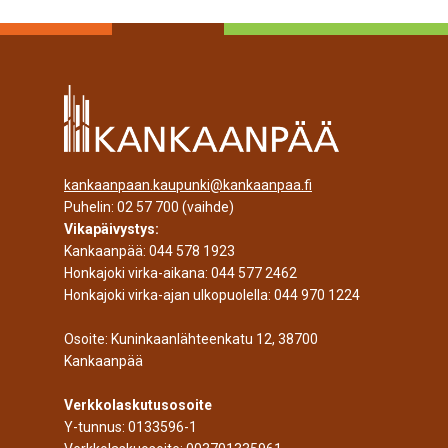
kankaanpaan.kaupunki@kankaanpaa.fi
Puhelin:
02 57 700
(vaihde)
Vikapäivystys:
Kankaanpää:
044 578 1923
Honkajoki virka-aikana:
044 577 2462
Honkajoki virka-ajan ulkopuolella:
044 970 1224
Osoite: Kuninkaanlähteenkatu 12, 38700
Kankaanpää
Verkkolaskutusosoite
Y-tunnus: 0133596-1