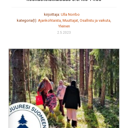
kirjoittaja:
Ulla Norrbo
kategoria(t):
Ajankohtaista
,
Muuttajat
,
Osallistu ja vaikuta
,
Yleinen
2.5.2023