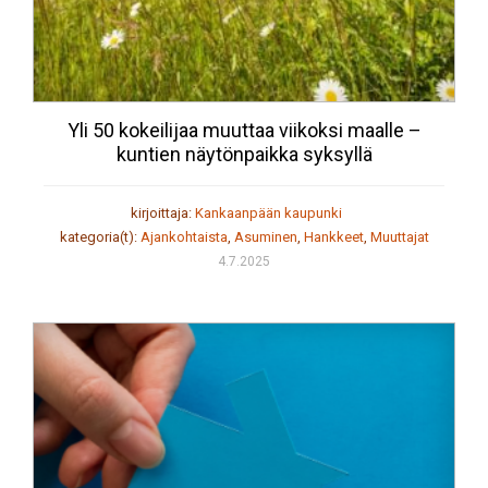
Yli 50 kokeilijaa muuttaa viikoksi maalle –
kuntien näytönpaikka syksyllä
kirjoittaja:
Kankaanpään kaupunki
kategoria(t):
Ajankohtaista
,
Asuminen
,
Hankkeet
,
Muuttajat
4.7.2025