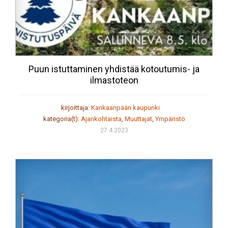
Puun istuttaminen yhdistää kotoutumis- ja
ilmastoteon
kirjoittaja:
Kankaanpään kaupunki
kategoria(t):
Ajankohtaista
,
Muuttajat
,
Ympäristö
27.4.2023