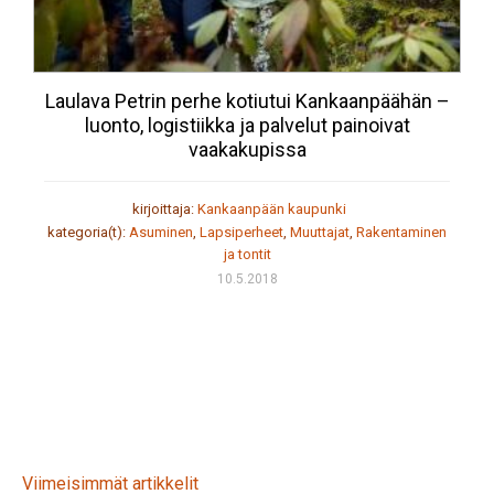
Laulava Petrin perhe kotiutui Kankaanpäähän –
luonto, logistiikka ja palvelut painoivat
vaakakupissa
kirjoittaja:
Kankaanpään kaupunki
kategoria(t):
Asuminen
,
Lapsiperheet
,
Muuttajat
,
Rakentaminen
ja tontit
10.5.2018
Viimeisimmät artikkelit