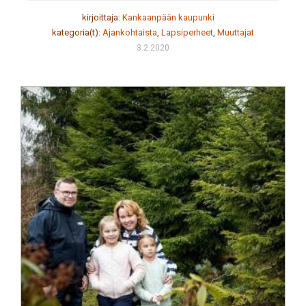
kirjoittaja:
Kankaanpään kaupunki
kategoria(t):
Ajankohtaista
,
Lapsiperheet
,
Muuttajat
3.2.2020