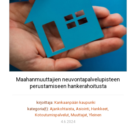
Maahanmuuttajien neuvontapalvelupisteen
perustamiseen hankerahoitusta
kirjoittaja:
Kankaanpään kaupunki
kategoria(t):
Ajankohtaista
,
Asiointi
,
Hankkeet
,
Kotoutumispalvelut
,
Muuttajat
,
Yleinen
4.6.2024