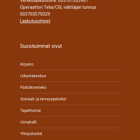
Verkkolaskuosoite: 003701335961
Operaattori Telia/CGI, välittäjän tunnus:
003703575029
Laskutusohjeet
Suosituimmat sivut
Kirjasto
Liikuntakeskus
Päätöksenteko
Sosiaali- ja terveyspalvelut
Tapahtumat
Uimahalli
Yhteystiedot