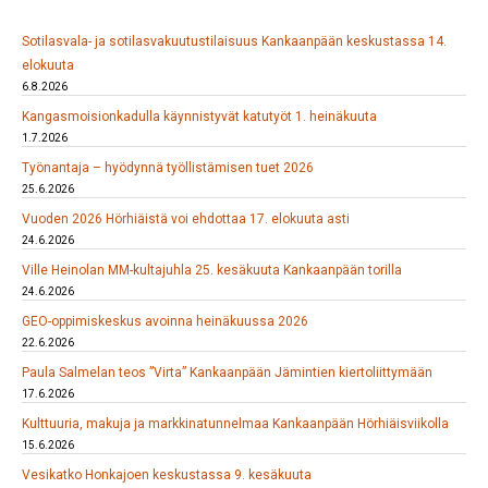
Sotilasvala- ja sotilasvakuutustilaisuus Kankaanpään keskustassa 14.
elokuuta
6.8.2026
Kangasmoisionkadulla käynnistyvät katutyöt 1. heinäkuuta
1.7.2026
Työnantaja – hyödynnä työllistämisen tuet 2026
25.6.2026
Vuoden 2026 Hörhiäistä voi ehdottaa 17. elokuuta asti
24.6.2026
Ville Heinolan MM-kultajuhla 25. kesäkuuta Kankaanpään torilla
24.6.2026
GEO-oppimiskeskus avoinna heinäkuussa 2026
22.6.2026
Paula Salmelan teos ”Virta” Kankaanpään Jämintien kiertoliittymään
17.6.2026
Kulttuuria, makuja ja markkinatunnelmaa Kankaanpään Hörhiäisviikolla
15.6.2026
Vesikatko Honkajoen keskustassa 9. kesäkuuta