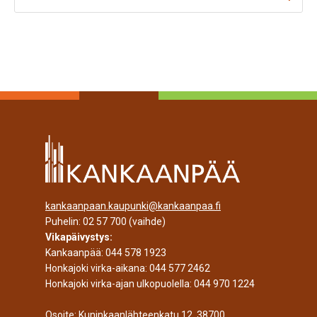
kankaanpaan.kaupunki@kankaanpaa.fi
Puhelin:
02 57 700
(vaihde)
Vikapäivystys:
Kankaanpää:
044 578 1923
Honkajoki virka-aikana:
044 577 2462
Honkajoki virka-ajan ulkopuolella:
044 970 1224
Osoite: Kuninkaanlähteenkatu 12, 38700