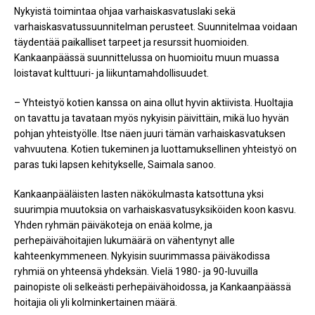
Nykyistä toimintaa ohjaa varhaiskasvatuslaki sekä
varhaiskasvatussuunnitelman perusteet. Suunnitelmaa voidaan
täydentää paikalliset tarpeet ja resurssit huomioiden.
Kankaanpäässä suunnittelussa on huomioitu muun muassa
loistavat kulttuuri- ja liikuntamahdollisuudet.
– Yhteistyö kotien kanssa on aina ollut hyvin aktiivista. Huoltajia
on tavattu ja tavataan myös nykyisin päivittäin, mikä luo hyvän
pohjan yhteistyölle. Itse näen juuri tämän varhaiskasvatuksen
vahvuutena. Kotien tukeminen ja luottamuksellinen yhteistyö on
paras tuki lapsen kehitykselle, Saimala sanoo.
Kankaanpääläisten lasten näkökulmasta katsottuna yksi
suurimpia muutoksia on varhaiskasvatusyksiköiden koon kasvu.
Yhden ryhmän päiväkoteja on enää kolme, ja
perhepäivähoitajien lukumäärä on vähentynyt alle
kahteenkymmeneen. Nykyisin suurimmassa päiväkodissa
ryhmiä on yhteensä yhdeksän. Vielä 1980- ja 90-luvuilla
painopiste oli selkeästi perhepäivähoidossa, ja Kankaanpäässä
hoitajia oli yli kolminkertainen määrä.