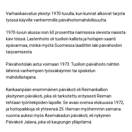
Varhaiskasvatus yleistyi 1970-luvulla, kun kunnat alkoivat tarjota
työssä käyville vanhemmille päivähoitomahdollisuutta.
1970-luvun alussa noin 60 prosenttia naimisissa olevista naisista
kävi töissä. Lastenhoito oli tuolloin kallista ja hoitajien saanti
epävarmaa, minkä myötä Suomessa laadittiin laki päivähoidon
tarjoamisesta.
Päivähoitolaki astui voimaan 1973. Tuolloin päivähoito nähtiin
lähinnä vanhempien työssäkäynnin tai opiskelun
mahdollistajana.
Kankaanpään ensimmäinen päiväkoti oli Reimankallion
yksityinen päiväkoti, joka oli tarkoitettu erityisesti Reiman
tehtaan työntekijöiden lapsille. Se avasi ovensa elokuussa 1972,
ja hoitopaikkoja oli yhteensä 25. Hieman myöhemmin samana
vuonna aukesi myös Asemakadun päiväkoti, eli nykyinen
Päiväkoti Jalava, joka oli kaupungin ylläpitämä.