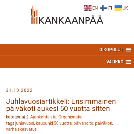
Skip
Skip
EN
FI
UK
to
to
Content
navigation
OIKOPOLUT
VALIKKO
31.10.2022
Juhlavuosiartikkeli: Ensimmäinen
päiväkoti aukesi 50 vuotta sitten
kategoria(t):
Ajankohtaista
,
Organisaatio
tags
juhlavuosi
,
kaupunki 50 vuotta
,
päivähoito
,
päiväkoti
,
varhaiskasvatus