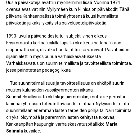
Uusia päiväkoteja avattiin myöhemmin lisää. Vuonna 1974
ovensa avasivat niin Myllymäen kuin Niinisalon päiväkodit. Tänä
päivänä Kankaanpäässä toimii yhteensä kuusi kunnallista
päiväkotia ja kaksi yksityistä palvelusetelipäiväkotia.
1990-luvulla päivähoidosta tuli subjektiivinen oikeus.
Ensimmäistä kertaa kaikilla lapsilla oli oikeus hoitopaikkaan
riippumatta siitä, olivatko huoltajat töissä vai eivät. Päivähoidon
sijaan alettiin myös puhua varhaiskasvatuksesta.
Varhaiskasvatus on suunnitelmallista ja tavoitteellista toimintaa,
jossa painotetaan pedagogiikkaa.
– Tuo suunnitelmallisuus ja tavoitteellisuus on ehkäpä suurin
muutos kuluneiden vuosikymmenten aikana.
Suunnitelmallisuutta oli toki jo aiemminkin, mutta se perustui
lähinnä ryhmässä toteutettavaan toimintaan. Nykyisin toiminta
suunnitellaan enemmän lasten tarpeiden pohjalta. Näin toiminta
on yksilöidympää ja paremmin lasten kehitystä tukevaa,
Kankaanpään kaupungin varhaiskasvatuspäällikkö
Maria
Saimala
kuvailee.