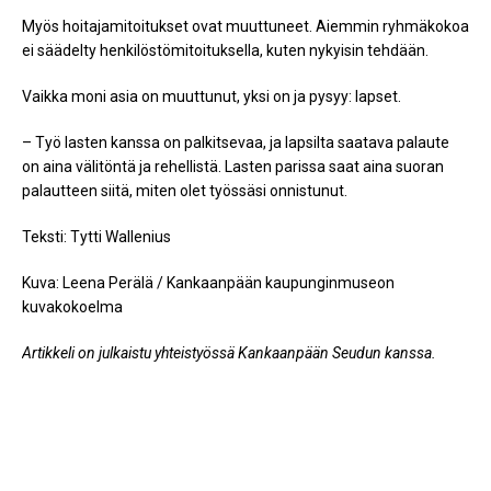
Myös hoitajamitoitukset ovat muuttuneet. Aiemmin ryhmäkokoa
ei säädelty henkilöstömitoituksella, kuten nykyisin tehdään.
Vaikka moni asia on muuttunut, yksi on ja pysyy: lapset.
– Työ lasten kanssa on palkitsevaa, ja lapsilta saatava palaute
on aina välitöntä ja rehellistä. Lasten parissa saat aina suoran
palautteen siitä, miten olet työssäsi onnistunut.
Teksti: Tytti Wallenius
Kuva: Leena Perälä / Kankaanpään kaupunginmuseon
kuvakokoelma
Artikkeli on julkaistu yhteistyössä Kankaanpään Seudun kanssa.