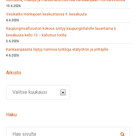
15.6.2026
Vesikatko Honkajoen keskustassa 9. kesäkuuta
6.6.2026
Kaupunginvaltuuston kokous siirtyy kaupungintalolle lauantaina 6.
kesäkuuta kello 10 – kahvitus torilla
5.6.2026
Kankaanpäästä löytyy toimivia työtiloja etätyöhön ja yrittäjille
4.6.2026
Arkisto
Haku
Search