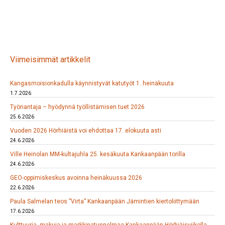
Viimeisimmät artikkelit
Kangasmoisionkadulla käynnistyvät katutyöt 1. heinäkuuta
1.7.2026
Työnantaja – hyödynnä työllistämisen tuet 2026
25.6.2026
Vuoden 2026 Hörhiäistä voi ehdottaa 17. elokuuta asti
24.6.2026
Ville Heinolan MM-kultajuhla 25. kesäkuuta Kankaanpään torilla
24.6.2026
GEO-oppimiskeskus avoinna heinäkuussa 2026
22.6.2026
Paula Salmelan teos ”Virta” Kankaanpään Jämintien kiertoliittymään
17.6.2026
Kulttuuria, makuja ja markkinatunnelmaa Kankaanpään Hörhiäisviikolla