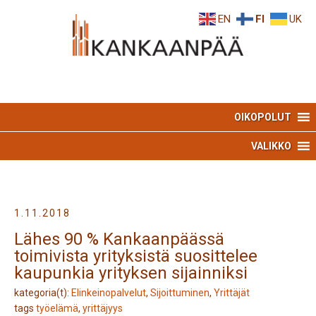
Skip
Skip
EN
FI
UK
to
to
Content
navigation
OIKOPOLUT
VALIKKO
1.11.2018
Lähes 90 % Kankaanpäässä
toimivista yrityksistä suosittelee
kaupunkia yrityksen sijainniksi
kategoria(t):
Elinkeinopalvelut
,
Sijoittuminen
,
Yrittäjät
tags
työelämä
,
yrittäjyys