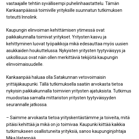
vastaajalle tehtiin syvällisempi puhelinhaastattelu. Tämän
Kankaanpäässä toimiville yrityksille suunnatun tutkimuksen
toteutti Innolink.
Kaupungin elinvoiman kehittämisen ytimessä ovat
paikkakunnalla toimivat yritykset. Yritysten kasvu ja
kehittyminen luovat työpaikkoja mikä edesauttaa myös uusien
asukkaiden houkuttelussa. Nykyisten yritysten tyytyväisyys ja
uskollisuus ovat näin ollen merkittäviä tekijöitä kaupungin
elinvoimaisuudelle.
Kankaanpää haluaa olla Satakunnan vetovoimaisin
yrittäjäkaupunki. Tällä tutkimuksella saatiin arvokasta tietoa
nykyisin paikkakunnalla toimivien yritysten ajatuksista. Tutkimus
muodostaa samalla mittariston yritysten tyytyväisyyden
seurannalle jatkossa.
– Saimme arvokasta tietoa yrityskentästämme ja toiveita, mitä
pitäisi kehittää ja mikä on jo toimivaa. Kaupunki kiittää kaikkia
tutkimukseen osallistuneita yrityksiä, sanoo kaupunginjohtaja
Mika Hatanpää.