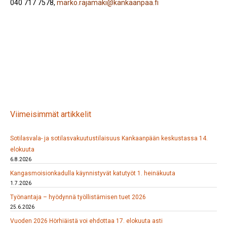
040 717 7578,
marko.rajamaki@kankaanpaa.fi
Viimeisimmät artikkelit
Sotilasvala- ja sotilasvakuutustilaisuus Kankaanpään keskustassa 14.
elokuuta
6.8.2026
Kangasmoisionkadulla käynnistyvät katutyöt 1. heinäkuuta
1.7.2026
Työnantaja – hyödynnä työllistämisen tuet 2026
25.6.2026
Vuoden 2026 Hörhiäistä voi ehdottaa 17. elokuuta asti