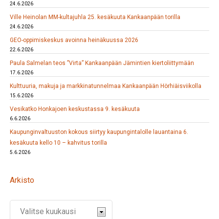
24.6.2026
Ville Heinolan MM-kultajuhla 25. kesäkuuta Kankaanpään torilla
24.6.2026
GEO-oppimiskeskus avoinna heinäkuussa 2026
22.6.2026
Paula Salmelan teos ”Virta” Kankaanpään Jämintien kiertoliittymään
17.6.2026
Kulttuuria, makuja ja markkinatunnelmaa Kankaanpään Hörhiäisviikolla
15.6.2026
Vesikatko Honkajoen keskustassa 9. kesäkuuta
6.6.2026
Kaupunginvaltuuston kokous siirtyy kaupungintalolle lauantaina 6.
kesäkuuta kello 10 – kahvitus torilla
5.6.2026
Arkisto