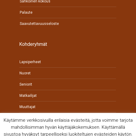
Sähköinen kokous
Palaute
Saavutettavuusseloste
Kohderyhmät
Lapsiperheet
Nuoret
Seniorit
Matkailijat
Muuttajat
Yrittäjät
Käytämme verkkosivuilla erilaisia evästeitä, jotta voimme tarjota
mahdollisimman hyvän käyttäjäkokemuksen. Käyttämällä
sivustoa hyväksyt tarpeelliseksi luokiteltujen evästeiden käytön.