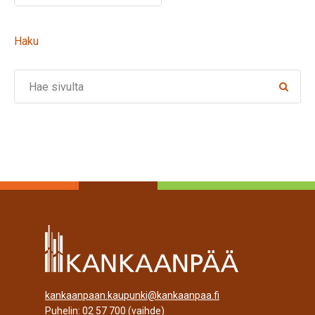
Haku
Search
kankaanpaan.kaupunki@kankaanpaa.fi
Puhelin:
02 57 700
(vaihde)