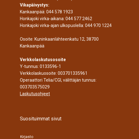
Vikapäivystys:
Kankaanpää:
044 578 1923
Honkajoki virka-aikana:
044 577 2462
Honkajoki virka-ajan ulkopuolella:
044 970 1224
Osoite: Kuninkaanlähteenkatu 12, 38700
Kankaanpää
Verkkolaskutusosoite
Y-tunnus: 0133596-1
Verkkolaskuosoite: 003701335961
Operaattori Telia/CGI, välittäjän tunnus:
003703575029
Laskutusohjeet
Suosituimmat sivut
Kirjasto