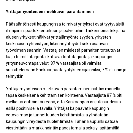
Yrittäjämyönteisen mielikuvan parantaminen
Pääsääntöisesti kaupungissa toimivat yritykset ovat tyytyväisiä
ilmapiiriin, päätöksentekoon ja palveluihin. Tärkeimpinä tekijöinä
alueen yritykset näkivät yrittäjämyönteisyyden, yritysten
keskinäisen yhteistyön, liikenneyhteydet sekä osaavan
työvoiman saannin. Vastaajien mielestä parhaiten toteutuvat
laaja toimitilatarjonta, kattava tonttitarjonta ja kaupungin
yritysneuvontapalvelut. 87 % vastaajista oli valmiita
suosittelemaan Kankaanpäätä yrityksen sijainniksi, 7 % oli näin jo
tehnytkin.
Yrittäjämyönteisen mielikuvan parantaminen nähtiin monella
tapaa keskeisenä kehittämisen kohteena. Vastaajista 87 % piti
melko tai erittäin tärkeänä, että Kankaanpää on julkisuudessa
esillä positiivisella tavalla. Yrittäjät kaipaavat kaupungin
vetovoiman ja tunnettuuden kehittämistä ja ylipäätään
kaupungin vireydestä huolehtimista. Tähän kaupunki satsaa
viestintään ja markkinointiin panostamalla sekä ylläpitämällä