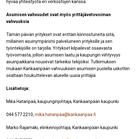
hyvää yhteistyötä eri verkostojen kanssa.
Asumisen vahvuudet ovat myös yrittäjävetovoiman
vahvuuksia
Tämän päivän yritykset ovat erittäin kiinnostuneita siitä,
millainen asuinympäristö palveluineen yrityksille ja sen
työntekijöille on tarjolla. Yritykset kilpailevat osaavasta
työvoimasta, jolloin asumisen laatu ja kaupungin viihtyvyys
asuinpaikkana nousevat tärkeiksi tekijöiksi. Tutkimuksen
mukaan Kankaanpään vahvuuksien asumisen puolella uskottiin
osaltaan houkuttelevan alueelle uusia yrittäjiä.
Lisätietoja:
Mika Hatanpää, kaupunginjohtaja, Kankaanpään kaupunki
044 577 2210,
mika.hatanpaa@kankaanpaa.fi
Marko Rajamäki, elinkeinojohtaja, Kankaanpään kaupunki