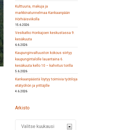
Kulttuuria, makuja ja
markkinatunnelmaa Kankaanpään
Hörhiäisviikolla
15.6.2026
Vesikatko Honkajoen keskustassa 9.
kesäkuuta
6.6.2026
Kaupunginvaltuuston kokous siirtyy
kaupungintalolle lauantaina 6.
kesäkuuta kello 10 – kahvitus torilla
5.6.2026
Kankaanpäästä löytyy toimivia työtiloja
etätyöhön ja yrittäjille
4.6.2026
Arkisto