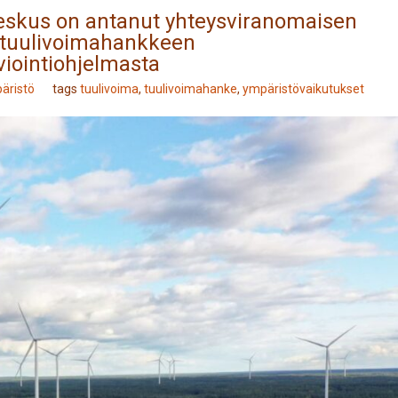
eskus on antanut yhteysviranomaisen
 tuulivoimahankkeen
viointiohjelmasta
äristö
tags
tuulivoima
,
tuulivoimahanke
,
ympäristövaikutukset