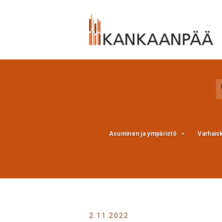
Skip
Skip
to
to
Content
navigation
Asuminen ja ympäristö
Varhais
2.11.2022