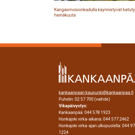
Kangasmoisionkadulla käynnistyvät katuty
heinäkuuta
kankaanpaan.kaupunki@kankaanpaa.fi
Puhelin:
02 57 700
(vaihde)
Vikapäivystys:
Kankaanpää:
044 578 1923
Honkajoki virka-aikana:
044 577 2462
Honkajoki virka-ajan ulkopuolella:
044 9
1224