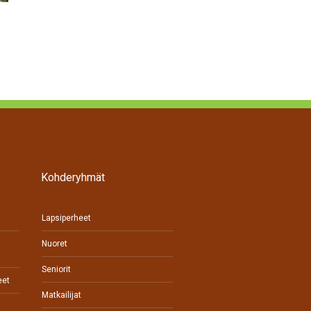
Vuoden 2026 Hörhiäistä voi ehdottaa 17. elokuuta asti
Kohderyhmät
Lapsiperheet
Nuoret
Seniorit
eet
Matkailijat