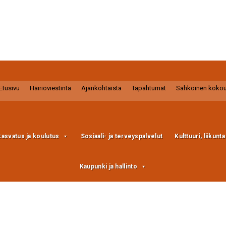
Etusivu
Häiriöviestintä
Ajankohtaista
Tapahtumat
Sähköinen koko
kasvatus ja koulutus
Sosiaali- ja terveyspalvelut
Kulttuuri, liikunt
Kaupunki ja hallinto