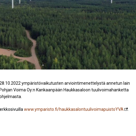
8.10.2022 ympäristövaikutusten arviointimenettelystä annetun lain
Pohjan Voima Oy:n Kankaanpään Haukkasaloon tuulivoimahanketta
iohjelmasta.
erkkosivuilla
www.ymparisto.fi/haukkasalontuulivoimapuistoYVA
.