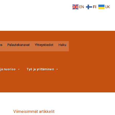
EN
FI
UK
us
Palautekanavat
Yhteystiedot
Haku
a ja nuoriso
Työ ja yrittäminen
Viimeisimmät artikkelit