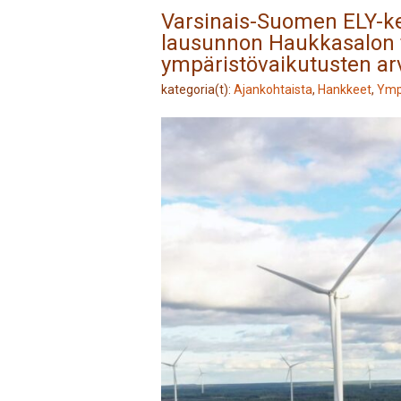
Varsinais-Suomen ELY-k
lausunnon Haukkasalon
ympäristövaikutusten ar
kategoria(t):
Ajankohtaista
,
Hankkeet
,
Ymp