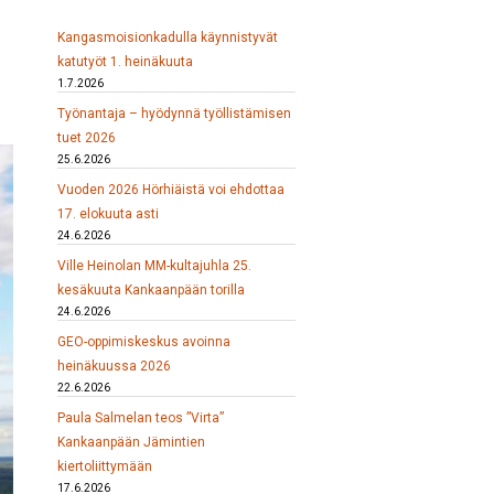
Kangasmoisionkadulla käynnistyvät
katutyöt 1. heinäkuuta
1.7.2026
Työnantaja – hyödynnä työllistämisen
tuet 2026
25.6.2026
Vuoden 2026 Hörhiäistä voi ehdottaa
17. elokuuta asti
24.6.2026
Ville Heinolan MM-kultajuhla 25.
kesäkuuta Kankaanpään torilla
24.6.2026
GEO-oppimiskeskus avoinna
heinäkuussa 2026
22.6.2026
Paula Salmelan teos ”Virta”
Kankaanpään Jämintien
kiertoliittymään
17.6.2026