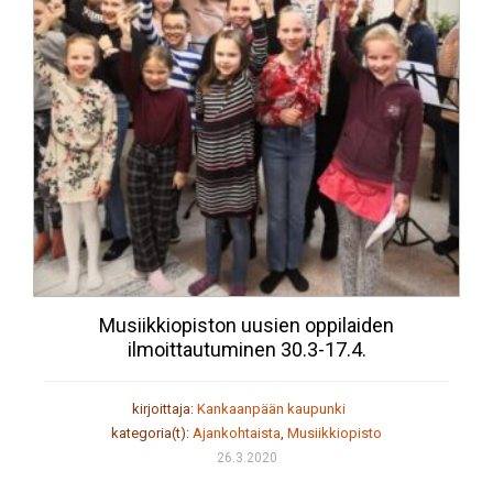
Musiikkiopiston uusien oppilaiden
ilmoittautuminen 30.3-17.4.
kirjoittaja:
Kankaanpään kaupunki
kategoria(t):
Ajankohtaista
,
Musiikkiopisto
26.3.2020