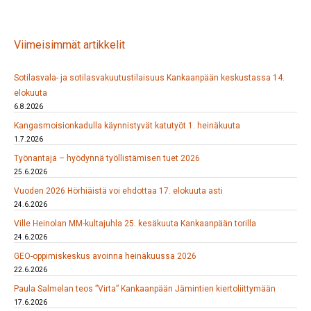
Viimeisimmät artikkelit
Sotilasvala- ja sotilasvakuutustilaisuus Kankaanpään keskustassa 14.
elokuuta
6.8.2026
Kangasmoisionkadulla käynnistyvät katutyöt 1. heinäkuuta
1.7.2026
Työnantaja – hyödynnä työllistämisen tuet 2026
25.6.2026
Vuoden 2026 Hörhiäistä voi ehdottaa 17. elokuuta asti
24.6.2026
Ville Heinolan MM-kultajuhla 25. kesäkuuta Kankaanpään torilla
24.6.2026
GEO-oppimiskeskus avoinna heinäkuussa 2026
22.6.2026
Paula Salmelan teos ”Virta” Kankaanpään Jämintien kiertoliittymään
17.6.2026