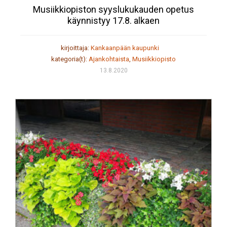
Musiikkiopiston syyslukukauden opetus
käynnistyy 17.8. alkaen
kirjoittaja:
Kankaanpään kaupunki
kategoria(t):
Ajankohtaista
,
Musiikkiopisto
13.8.2020