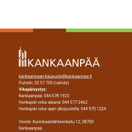
kankaanpaan.kaupunki@kankaanpaa.fi
Puhelin:
02 57 700
(vaihde)
Vikapäivystys:
Kankaanpää:
044 578 1923
Honkajoki virka-aikana:
044 577 2462
Honkajoki virka-ajan ulkopuolella:
044 970 1224
Osoite: Kuninkaanlähteenkatu 12, 38700
Kankaanpää