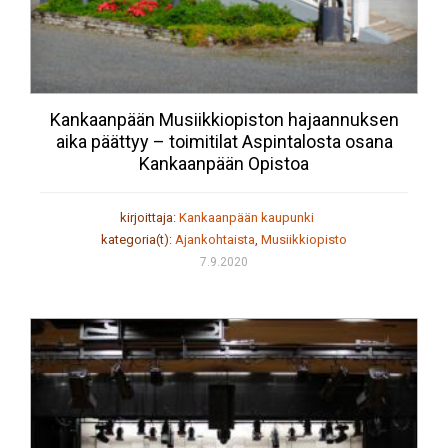
Kankaanpään Musiikkiopiston hajaannuksen
aika päättyy – toimitilat Aspintalosta osana
Kankaanpään Opistoa
kirjoittaja:
Kankaanpään kaupunki
kategoria(t):
Ajankohtaista
,
Musiikkiopisto
7.9.2020