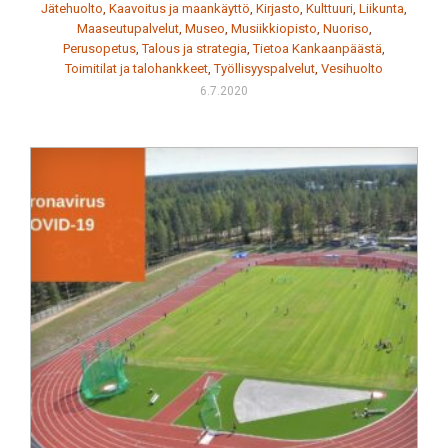
Jätehuolto
,
Kaavoitus ja maankäyttö
,
Kirjasto
,
Kulttuuri
,
Liikunta
,
Maaseutupalvelut
,
Museo
,
Musiikkiopisto
,
Nuoriso
,
Perusopetus
,
Talous ja strategia
,
Tietoa Kankaanpäästä
,
Toimitilat ja talohankkeet
,
Työllisyyspalvelut
,
Vesihuolto
6.7.2020