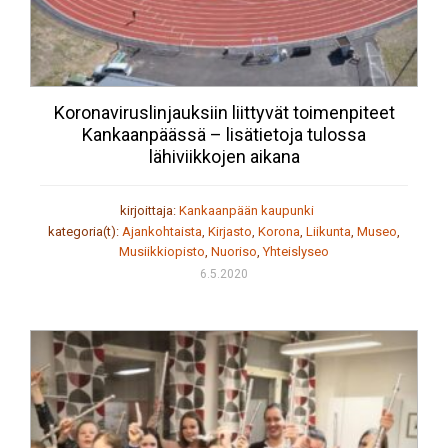
Koronaviruslinjauksiin liittyvät toimenpiteet
Kankaanpäässä – lisätietoja tulossa
lähiviikkojen aikana
kirjoittaja:
Kankaanpään kaupunki
kategoria(t):
Ajankohtaista
,
Kirjasto
,
Korona
,
Liikunta
,
Museo
,
Musiikkiopisto
,
Nuoriso
,
Yhteislyseo
6.5.2020