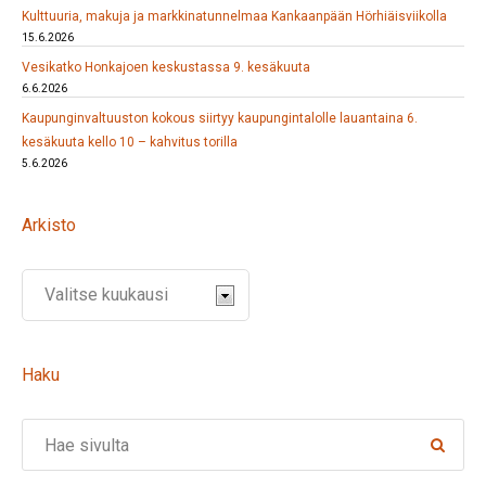
Kulttuuria, makuja ja markkinatunnelmaa Kankaanpään Hörhiäisviikolla
15.6.2026
Vesikatko Honkajoen keskustassa 9. kesäkuuta
6.6.2026
Kaupunginvaltuuston kokous siirtyy kaupungintalolle lauantaina 6.
kesäkuuta kello 10 – kahvitus torilla
5.6.2026
Arkisto
Haku
Search