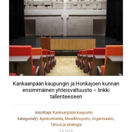
Kankaanpään kaupungin ja Honkajoen kunnan
ensimmäinen yhteisvaltuusto – linkki
tallenteeseen
kirjoittaja:
Kankaanpään kaupunki
kategoria(t):
Ajankohtaista
,
Musiikkiopisto
,
Organisaatio
,
Talous ja strategia
3.9.2020