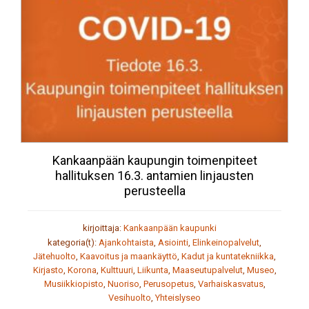
Kankaanpään kaupungin toimenpiteet
hallituksen 16.3. antamien linjausten
perusteella
kirjoittaja:
Kankaanpään kaupunki
kategoria(t):
Ajankohtaista
,
Asiointi
,
Elinkeinopalvelut
,
Jätehuolto
,
Kaavoitus ja maankäyttö
,
Kadut ja kuntatekniikka
,
Kirjasto
,
Korona
,
Kulttuuri
,
Liikunta
,
Maaseutupalvelut
,
Museo
,
Musiikkiopisto
,
Nuoriso
,
Perusopetus
,
Varhaiskasvatus
,
Vesihuolto
,
Yhteislyseo