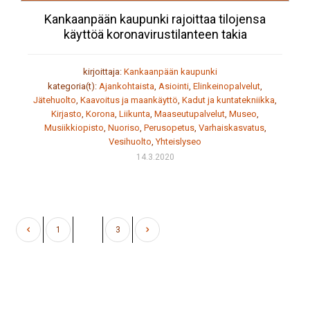
Kankaanpään kaupunki rajoittaa tilojensa
käyttöä koronavirustilanteen takia
kirjoittaja:
Kankaanpään kaupunki
kategoria(t):
Ajankohtaista
,
Asiointi
,
Elinkeinopalvelut
,
Jätehuolto
,
Kaavoitus ja maankäyttö
,
Kadut ja kuntatekniikka
,
Kirjasto
,
Korona
,
Liikunta
,
Maaseutupalvelut
,
Museo
,
Musiikkiopisto
,
Nuoriso
,
Perusopetus
,
Varhaiskasvatus
,
Vesihuolto
,
Yhteislyseo
14.3.2020
1
2
3