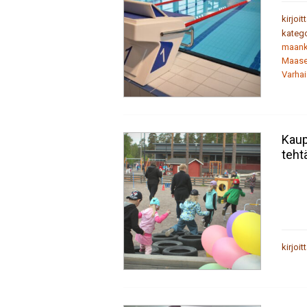
kirjoit
katego
maank
Maase
Varha
Kaup
teht
kirjoit