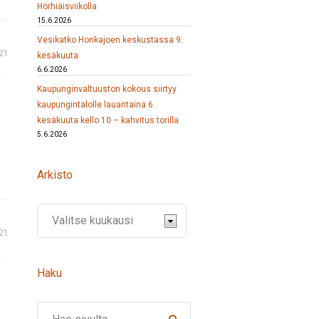
Hörhiäisviikolla
15.6.2026
Vesikatko Honkajoen keskustassa 9.
21
kesäkuuta
6.6.2026
Kaupunginvaltuuston kokous siirtyy
kaupungintalolle lauantaina 6.
kesäkuuta kello 10 – kahvitus torilla
5.6.2026
Arkisto
021
Haku
Search