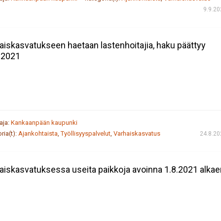
9.9.2
aiskasvatukseen haetaan lastenhoitajia, haku päättyy
.2021
taja:
Kankaanpään kaupunki
ria(t):
Ajankohtaista
,
Työllisyyspalvelut
,
Varhaiskasvatus
24.8.20
aiskasvatuksessa useita paikkoja avoinna 1.8.2021 alkae