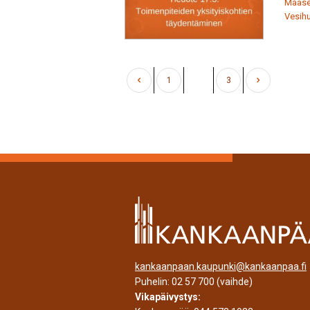
Maase
Vesih
1
2
3
kankaanpaan.kaupunki@kankaanpaa.fi
Puhelin:
02 57 700
(vaihde)
Vikapäivystys: