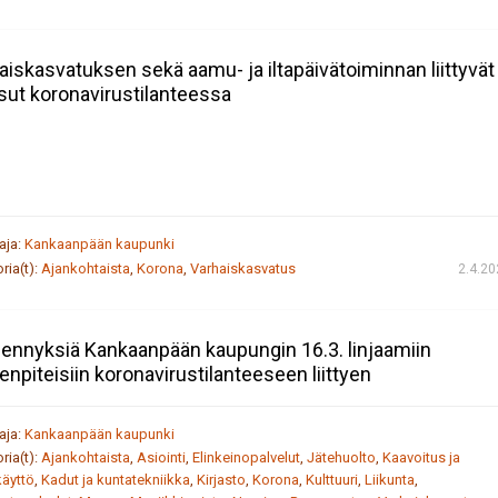
aiskasvatuksen sekä aamu- ja iltapäivätoiminnan liittyvät
ut koronavirustilanteessa
taja:
Kankaanpään kaupunki
ria(t):
Ajankohtaista
,
Korona
,
Varhaiskasvatus
2.4.2
ennyksiä Kankaanpään kaupungin 16.3. linjaamiin
enpiteisiin koronavirustilanteeseen liittyen
taja:
Kankaanpään kaupunki
ria(t):
Ajankohtaista
,
Asiointi
,
Elinkeinopalvelut
,
Jätehuolto
,
Kaavoitus ja
äyttö
,
Kadut ja kuntatekniikka
,
Kirjasto
,
Korona
,
Kulttuuri
,
Liikunta
,