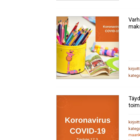
Varh
maks
kirjoit
katego
Täyd
toim
kirjoit
katego
maank