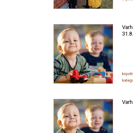
Varh
31.8
kirjoit
katego
Varh