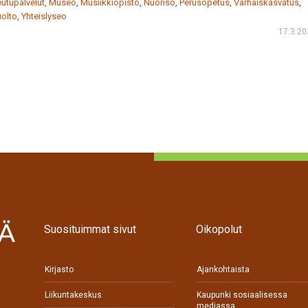
utupalvelut
,
Museo
,
Musiikkiopisto
,
Nuoriso
,
Perusopetus
,
Varhaiskasvatus
,
uolto
,
Yhteislyseo
17.3.20
Suosituimmat sivut
Oikopolut
Kirjasto
Ajankohtaista
Liikuntakeskus
Kaupunki sosiaalisessa
mediassa