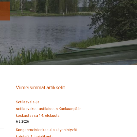
Viimeisimmät artikkelit
Sotilasvala- ja
sotilasvakuutustilaisuus Kankaanpään
keskustassa 14. elokuuta
6.8.2026
Kangasmoisionkadulla käynnistyvät
katutyöt 1. heinäkuuta