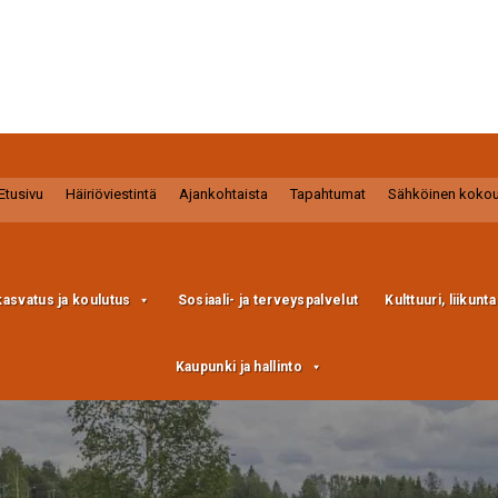
Etusivu
Häiriöviestintä
Ajankohtaista
Tapahtumat
Sähköinen koko
kasvatus ja koulutus
Sosiaali- ja terveyspalvelut
Kulttuuri, liikunt
Kaupunki ja hallinto