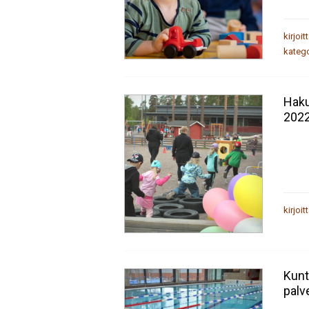
kirjoit
katego
Haku
202
kirjoit
Kunt
palv