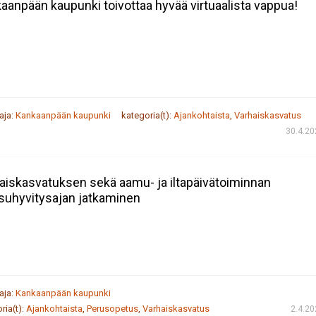
aanpään kaupunki toivottaa hyvää virtuaalista vappua!
taja:
Kankaanpään kaupunki
kategoria(t):
Ajankohtaista
,
Varhaiskasvatus
30.4.20
aiskasvatuksen sekä aamu- ja iltapäivätoiminnan
uhyvitysajan jatkaminen
taja:
Kankaanpään kaupunki
ria(t):
Ajankohtaista
,
Perusopetus
,
Varhaiskasvatus
2.4.2