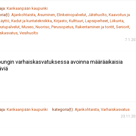
taja:
Kankaanpään kaupunki
ria(t):
Ajankohtaista
,
Asuminen
,
Elinkeinopalvelut
,
Jätehuolto
,
Kaavoitus ja
äyttö
,
Kadut ja kuntatekniikka
,
Kirjasto
,
Kulttuuri
,
Lapsiperheet
,
Liikunta
,
utupalvelut
,
Museo
,
Nuoriso
,
Perusopetus
,
Rakentaminen ja tontit
,
Seniorit
,
iskasvatus
,
Vesihuolto
7.1.2
ungin varhaiskasvatuksessa avoinna määräaikaisia
äviä
taja:
Kankaanpään kaupunki
kategoria(t):
Ajankohtaista
,
Varhaiskasvatus
23.11.20