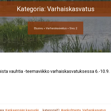
Kategoria:
Varhaiskasvatus
Etusivu
»
Varhaiskasvatus
»
Sivu 2
ista vauhtia -teemaviikko varhaiskasvatuksessa 6.-10.9.
taja:
Kankaanpään kaupunki
kategoria(t):
Ajankohtaista
,
Varhaiskasvatus