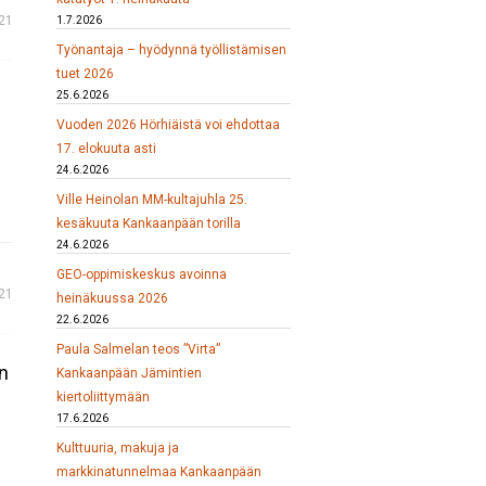
021
1.7.2026
Työnantaja – hyödynnä työllistämisen
tuet 2026
25.6.2026
Vuoden 2026 Hörhiäistä voi ehdottaa
17. elokuuta asti
24.6.2026
Ville Heinolan MM-kultajuhla 25.
kesäkuuta Kankaanpään torilla
24.6.2026
GEO-oppimiskeskus avoinna
21
heinäkuussa 2026
22.6.2026
Paula Salmelan teos ”Virta”
n
Kankaanpään Jämintien
kiertoliittymään
17.6.2026
Kulttuuria, makuja ja
markkinatunnelmaa Kankaanpään