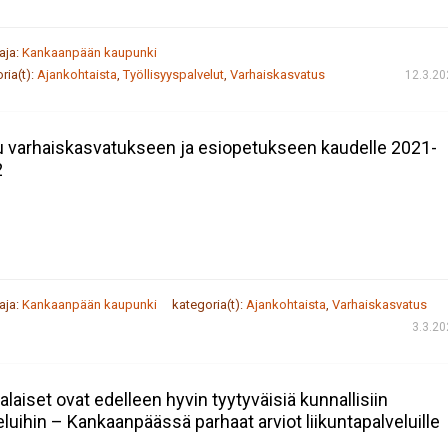
taja:
Kankaanpään kaupunki
ria(t):
Ajankohtaista
,
Työllisyyspalvelut
,
Varhaiskasvatus
12.3.20
 varhaiskasvatukseen ja esiopetukseen kaudelle 2021-
2
taja:
Kankaanpään kaupunki
kategoria(t):
Ajankohtaista
,
Varhaiskasvatus
3.3.2
alaiset ovat edelleen hyvin tyytyväisiä kunnallisiin
eluihin – Kankaanpäässä parhaat arviot liikuntapalveluille