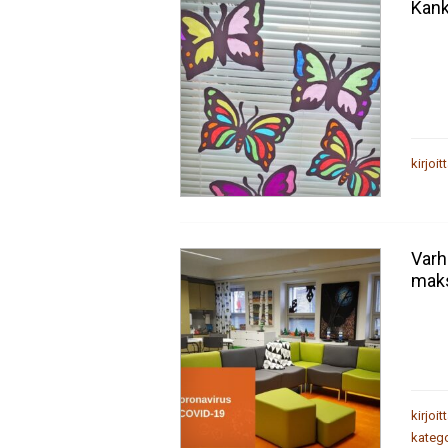
Kank
kirjoit
Varh
maks
kirjoit
katego