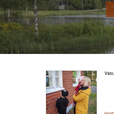
Vasu
kirjoit