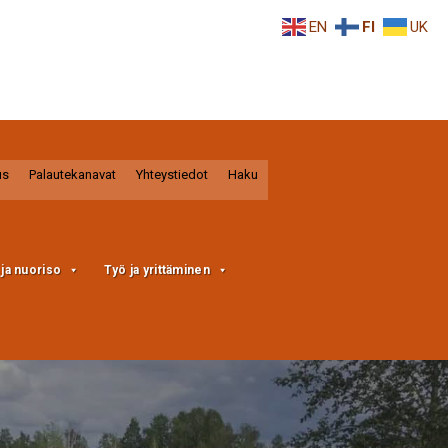
EN
FI
UK
us
Palautekanavat
Yhteystiedot
Haku
a ja nuoriso
Työ ja yrittäminen