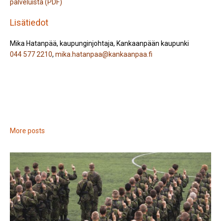
palveluista (PDF)
Lisätiedot
Mika Hatanpää, kaupunginjohtaja, Kankaanpään kaupunki
044 577 2210
,
mika.hatanpaa@kankaanpaa.fi
More posts