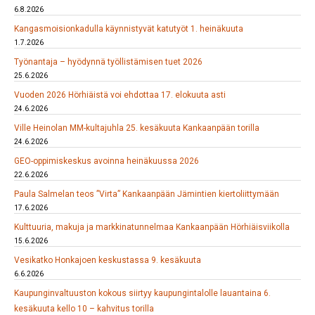
6.8.2026
Kangasmoisionkadulla käynnistyvät katutyöt 1. heinäkuuta
1.7.2026
Työnantaja – hyödynnä työllistämisen tuet 2026
25.6.2026
Vuoden 2026 Hörhiäistä voi ehdottaa 17. elokuuta asti
24.6.2026
Ville Heinolan MM-kultajuhla 25. kesäkuuta Kankaanpään torilla
24.6.2026
GEO-oppimiskeskus avoinna heinäkuussa 2026
22.6.2026
Paula Salmelan teos ”Virta” Kankaanpään Jämintien kiertoliittymään
17.6.2026
Kulttuuria, makuja ja markkinatunnelmaa Kankaanpään Hörhiäisviikolla
15.6.2026
Vesikatko Honkajoen keskustassa 9. kesäkuuta
6.6.2026
Kaupunginvaltuuston kokous siirtyy kaupungintalolle lauantaina 6.
kesäkuuta kello 10 – kahvitus torilla