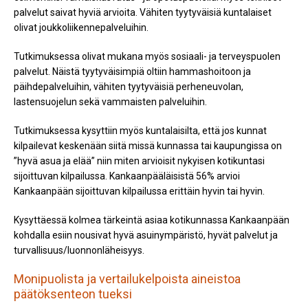
palvelut saivat hyviä arvioita. Vähiten tyytyväisiä kuntalaiset
olivat joukkoliikennepalveluihin.
Tutkimuksessa olivat mukana myös sosiaali- ja terveyspuolen
palvelut. Näistä tyytyväisimpiä oltiin hammashoitoon ja
päihdepalveluihin, vähiten tyytyväisiä perheneuvolan,
lastensuojelun sekä vammaisten palveluihin.
Tutkimuksessa kysyttiin myös kuntalaisilta, että jos kunnat
kilpailevat keskenään siitä missä kunnassa tai kaupungissa on
”hyvä asua ja elää” niin miten arvioisit nykyisen kotikuntasi
sijoittuvan kilpailussa. Kankaanpääläisistä 56% arvioi
Kankaanpään sijoittuvan kilpailussa erittäin hyvin tai hyvin.
Kysyttäessä kolmea tärkeintä asiaa kotikunnassa Kankaanpään
kohdalla esiin nousivat hyvä asuinympäristö, hyvät palvelut ja
turvallisuus/luonnonläheisyys.
Monipuolista ja vertailukelpoista aineistoa
päätöksenteon tueksi