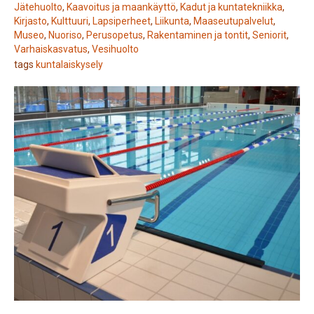
Jätehuolto
,
Kaavoitus ja maankäyttö
,
Kadut ja kuntatekniikka
,
Kirjasto
,
Kulttuuri
,
Lapsiperheet
,
Liikunta
,
Maaseutupalvelut
,
Museo
,
Nuoriso
,
Perusopetus
,
Rakentaminen ja tontit
,
Seniorit
,
Varhaiskasvatus
,
Vesihuolto
tags
kuntalaiskysely