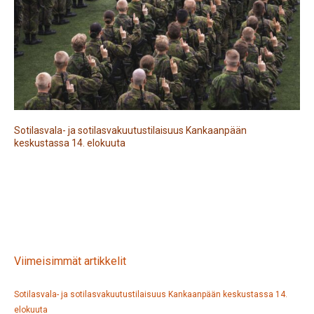
Sotilasvala- ja sotilasvakuutustilaisuus Kankaanpään
keskustassa 14. elokuuta
Viimeisimmät artikkelit
Sotilasvala- ja sotilasvakuutustilaisuus Kankaanpään keskustassa 14.
elokuuta