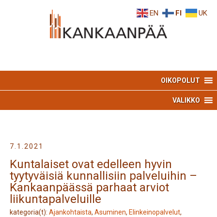
Skip
Skip
EN
FI
UK
to
to
Content
navigation
OIKOPOLUT
VALIKKO
7.1.2021
Kuntalaiset ovat edelleen hyvin
tyytyväisiä kunnallisiin palveluihin –
Kankaanpäässä parhaat arviot
liikuntapalveluille
kategoria(t):
Ajankohtaista
,
Asuminen
,
Elinkeinopalvelut
,