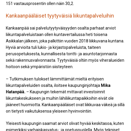
151 vastausprosentin ollen näin 30,2.
Kankaanpääläiset tyytyväisiä liikuntapalveluihin
Kankaanpää sai palvelutyytyväisyyden osalta parhaat arviot
liikuntapalveluistaan ollen kuntavertailussa heti toisena
Asikkalan jälkeen, joka palkittiin vuoden 2018 liikkuvana kuntana.
Hyviä arvioita tuli lukio- ja kirjastopalveluista, taiteen
perusopetuksesta, kunnallisesta tontti- ja asuntotarjonnasta
sekä rakennusvalvonnasta. Tyytyväisiä oltiin myös viheralueiden
hoitoon sekä ympäristön siisteyteen.
– Tutkimuksen tulokset lämmittämät mieltä erityisen
liikuntapalveluiden osalta, iloitsee kaupunginjohtaja
Mika
Hatanpää.
– Kaupungin tekemät mittavat investoinnit
liikuntakeskukseen ja muihin lähiliikuntapaikkoihin eivät ole
jääneet huomiotta. Kankaanpääläiset ovat liikkuvaa väkeä ja sillä
on tietysti vaikutuksensa yleiseen hyvinvointiin.
Yleisesti kaupungin saamat arviot olivat hyvää keskitasoa, kuten
esimerkiksi varhaiskasvatus- ja opetuspuolella. Myös tekniset