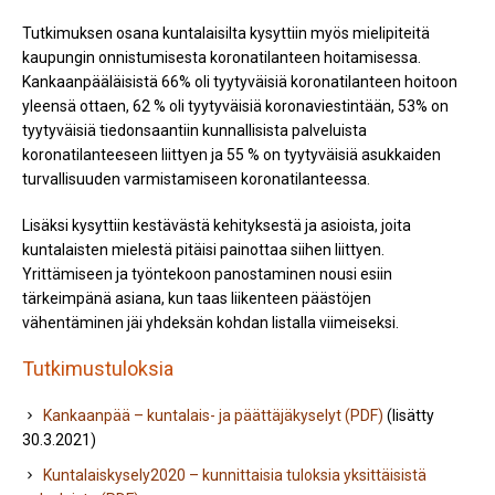
Tutkimuksen osana kuntalaisilta kysyttiin myös mielipiteitä
kaupungin onnistumisesta koronatilanteen hoitamisessa.
Kankaanpääläisistä 66% oli tyytyväisiä koronatilanteen hoitoon
yleensä ottaen, 62 % oli tyytyväisiä koronaviestintään, 53% on
tyytyväisiä tiedonsaantiin kunnallisista palveluista
koronatilanteeseen liittyen ja 55 % on tyytyväisiä asukkaiden
turvallisuuden varmistamiseen koronatilanteessa.
Lisäksi kysyttiin kestävästä kehityksestä ja asioista, joita
kuntalaisten mielestä pitäisi painottaa siihen liittyen.
Yrittämiseen ja työntekoon panostaminen nousi esiin
tärkeimpänä asiana, kun taas liikenteen päästöjen
vähentäminen jäi yhdeksän kohdan listalla viimeiseksi.
Tutkimustuloksia
Kankaanpää – kuntalais- ja päättäjäkyselyt (PDF)
(lisätty
30.3.2021)
Kuntalaiskysely2020 – kunnittaisia tuloksia yksittäisistä