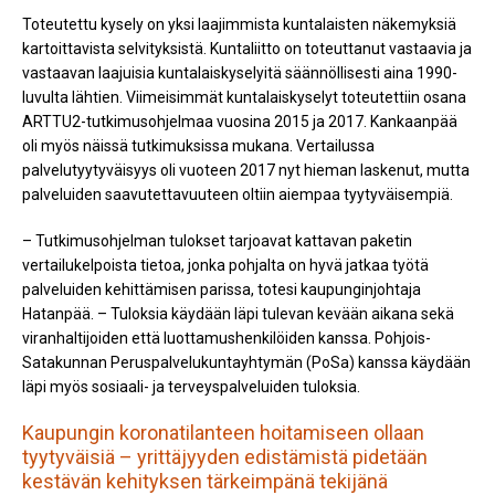
Toteutettu kysely on yksi laajimmista kuntalaisten näkemyksiä
kartoittavista selvityksistä. Kuntaliitto on toteuttanut vastaavia ja
vastaavan laajuisia kuntalaiskyselyitä säännöllisesti aina 1990-
luvulta lähtien. Viimeisimmät kuntalaiskyselyt toteutettiin osana
ARTTU2-tutkimusohjelmaa vuosina 2015 ja 2017. Kankaanpää
oli myös näissä tutkimuksissa mukana. Vertailussa
palvelutyytyväisyys oli vuoteen 2017 nyt hieman laskenut, mutta
palveluiden saavutettavuuteen oltiin aiempaa tyytyväisempiä.
– Tutkimusohjelman tulokset tarjoavat kattavan paketin
vertailukelpoista tietoa, jonka pohjalta on hyvä jatkaa työtä
palveluiden kehittämisen parissa, totesi kaupunginjohtaja
Hatanpää. – Tuloksia käydään läpi tulevan kevään aikana sekä
viranhaltijoiden että luottamushenkilöiden kanssa. Pohjois-
Satakunnan Peruspalvelukuntayhtymän (PoSa) kanssa käydään
läpi myös sosiaali- ja terveyspalveluiden tuloksia.
Kaupungin koronatilanteen hoitamiseen ollaan
tyytyväisiä – yrittäjyyden edistämistä pidetään
kestävän kehityksen tärkeimpänä tekijänä