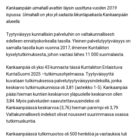
Kankaanpään uimahalli avattiin täysin uusittuna vuoden 2019
lopussa. Uimahalli on yksi yli sadasta liikuntapaikasta Kankaanpään
alueella.
Tyytyväisyys kunnallisiin palveluihin on valtakunnallisesti
edelleen ennätyskorkealla tasolla. Yleinen palvelutyytyväisyys on
samalla tasolla kuin vuonna 2017, ilmenee Kuntaliiton
kyselytutkimuksesta, johon vastasi lähes 11 000 suomalaista.
Kankaanpää oli yksi 43 kunnasta tässä Kuntaliiton Erilaistuva
KuntaSuomi 2025 –tutkimusohjelmassa. Tyytyväisyyttä
kuvataan tutkimuksessa palvelutyytyväisyysindeksillä, jonka
keskiarvo tutkimuskunnissa oli 3,81 (asteikko 1-5). Kankaanpää
pääsi hieman kuntien keskiarvon yläpuolelle keskiarvon ollen
3,84. Myös palveluiden saavutettavuusindeksi oli
Kankaanpäässä keskiarvoa (3,76) hieman parempi eli 3,79.
Valtakunnallisesti indeksit olivat nousseet suurimmassa osassa
tutkimuskuntia.
Kankaanpäässä tutkimusotos oli 500 henkilöä ja vastauksia tuli