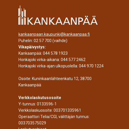
kankaanpaan.kaupunki@kankaanpaa.fi
Puhelin:
02 57 700
(vaihde)
Vikapäivystys:
Kankaanpää:
044 578 1923
Honkajoki virka-aikana:
044 577 2462
Honkajoki virka-ajan ulkopuolella:
044 970 1224
Osoite: Kuninkaanlähteenkatu 12, 38700
Kankaanpää
Verkkolaskutusosoite
Y-tunnus: 0133596-1
Verkkolaskuosoite: 003701335961
Operaattori Telia/CGI, välittäjän tunnus:
003703575029