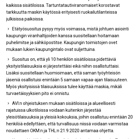
kaikissa sisätiloissa. Tartuntatautiviranomaiset korostavat
tarkkuutta maskin käytössä erityisesti ruokailutilanteissa
julkisissa paikoissa.
Etätyösuositus pysyy myös voimassa, mistä johtuen asiointi
kaupungin viranhaltijoiden kanssa suositellaan hoitamaan
puhelimitse ja sähköpostitse. Kaupungin toimistojen ovet
mukaan lukien kaupungintalo ovat suljettuina.
Suositus on, että yli 10 henkilön sisätiloissa pidettäviä
yksityistilaisuuksia ei järjestettäisi eikä niihin osallistuttaisi.
Lisäksi suositellaan huomioimaan, että saman työyhteisön
jäseniä osallistuisi enintään 5 samaan vapaa-ajan tilaisuuteen.
Myös yksityisissä tilaisuuksissa tulee käyttää maskia, mikäli
turvaetäisyyksien pito ei onnistu.
AVI:n ohjeistuksen mukaan sisätiloissa ja alueellisesti
rajatuissa ulkotiloissa voidaan kuitenkin järjestää
yleisötilaisuuksia ja yleisiä kokouksia, joihin osallistuu enintään 20
henkilöä edellyttäen, että turvallisuus niissä voidaan varmistaa
noudattaen OKM:n ja THL:n 21.9.2020 antamaa ohjetta.