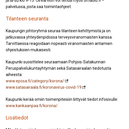
ja la-su klo 9-15. Oirearvion voi tehdä myös omaolo.fi –
palvelussa, josta saa toimintaohjeet.
Tilanteen seuranta
Kaupungin johtoryhmä seuraa tilanteen kehittymistä ja on
jatkuvassa yhteydenpidossa terveysviranomaisten kanssa.
Tarvittaessa reagoidaan nopeasti viranomaisten antamien
ohjeistuksien mukaisesti.
Kaupunki suosittelee seuraamaan Pohjois-Satakunnan
Peruspalvelukuntayhtymän sekä Satasairaalan tiedotusta
aiheesta:
www.eposa.fi/category/korona/
www.satasairaala.fi/koronavirus-covid-19
Kaupunki kerää omiin toimenpiteisiin liittyvät tiedot infosivulle:
www.kankaanpaa.fi/korona/
Lisätiedot