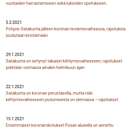
vuotiaiden harrastamiseen sekä lukioiden opetukseen
täsmennyksiä
5.2.2021
Pohjois-Satakunta jälleen koronan leviämisvaiheessa, rajoituksia
joudutaan kiristämään
29.1.2021
Satakunta on siirtynyt takaisin kiihtymisvaiheeseen, rajoitukset
pidetään voimassa ainakin helmikuun ajan
22.1.2021
Satakunta on koronan perustasolla, mutta riski
kiihtymisvaiheeseen joutumisesta on olemassa – rajoitukset
pidetään myös Pohjois-Satakunnassa ennallaan
15.1.2021
Ensimmäiset koronarokotukset Posan alueella on annettu