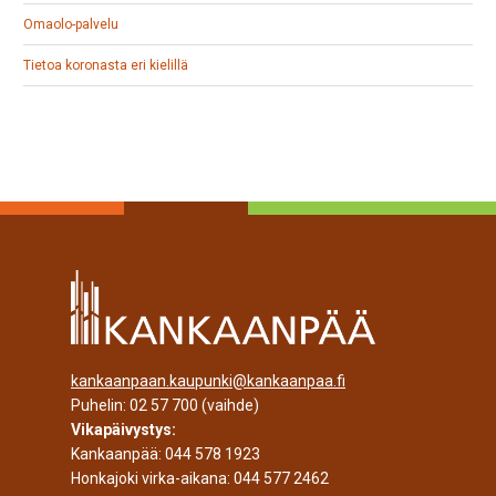
Omaolo-palvelu
Tietoa koronasta eri kielillä
kankaanpaan.kaupunki@kankaanpaa.fi
Puhelin:
02 57 700
(vaihde)
Vikapäivystys:
Kankaanpää:
044 578 1923
Honkajoki virka-aikana:
044 577 2462