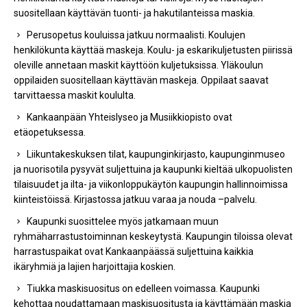
suositellaan käyttävän tuonti- ja hakutilanteissa maskia.
Perusopetus kouluissa jatkuu normaalisti. Koulujen
henkilökunta käyttää maskeja. Koulu- ja eskarikuljetusten piirissä
oleville annetaan maskit käyttöön kuljetuksissa. Yläkoulun
oppilaiden suositellaan käyttävän maskeja. Oppilaat saavat
tarvittaessa maskit koululta.
Kankaanpään Yhteislyseo ja Musiikkiopisto ovat
etäopetuksessa.
Liikuntakeskuksen tilat, kaupunginkirjasto, kaupunginmuseo
ja nuorisotila pysyvät suljettuina ja kaupunki kieltää ulkopuolisten
tilaisuudet ja ilta- ja viikonloppukäytön kaupungin hallinnoimissa
kiinteistöissä. Kirjastossa jatkuu varaa ja nouda –palvelu.
Kaupunki suosittelee myös jatkamaan muun
ryhmäharrastustoiminnan keskeytystä. Kaupungin tiloissa olevat
harrastuspaikat ovat Kankaanpäässä suljettuina kaikkia
ikäryhmiä ja lajien harjoittajia koskien.
Tiukka maskisuositus on edelleen voimassa. Kaupunki
kehottaa noudattamaan maskisuositusta ja käyttämään maskia