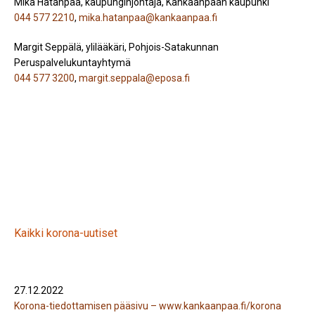
Mika Hatanpää, kaupunginjohtaja, Kankaanpään kaupunki
044 577 2210
,
mika.hatanpaa@kankaanpaa.fi
Margit Seppälä, ylilääkäri, Pohjois-Satakunnan
Peruspalvelukuntayhtymä
044 577 3200
,
margit.seppala@eposa.fi
Kaikki korona-uutiset
27.12.2022
Korona-tiedottamisen pääsivu – www.kankaanpaa.fi/korona