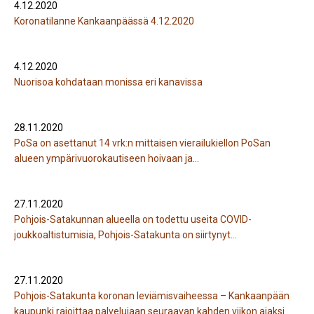
4.12.2020
Koronatilanne Kankaanpäässä 4.12.2020
4.12.2020
Nuorisoa kohdataan monissa eri kanavissa
28.11.2020
PoSa on asettanut 14 vrk:n mittaisen vierailukiellon PoSan
alueen ympärivuorokautiseen hoivaan ja
terveyskeskussairaalaan
27.11.2020
Pohjois-Satakunnan alueella on todettu useita COVID-
joukkoaltistumisia, Pohjois-Satakunta on siirtynyt
leviämisvaiheeseen
27.11.2020
Pohjois-Satakunta koronan leviämisvaiheessa – Kankaanpään
kaupunki rajoittaa palvelujaan seuraavan kahden viikon ajaksi