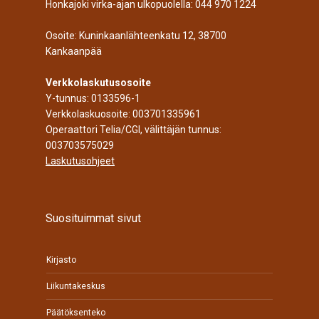
Honkajoki virka-ajan ulkopuolella:
044 970 1224
Osoite: Kuninkaanlähteenkatu 12, 38700
Kankaanpää
Verkkolaskutusosoite
Y-tunnus: 0133596-1
Verkkolaskuosoite: 003701335961
Operaattori Telia/CGI, välittäjän tunnus:
003703575029
Laskutusohjeet
Suosituimmat sivut
Kirjasto
Liikuntakeskus
Päätöksenteko