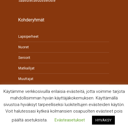
Saavutettavuusseloste
Kohderyhmät
Lapsiperheet
Nuoret
Seniorit
Matkailijat
Muuttajat
Yrittäjät
Käytämme verkkosivuilla erilaisia evästeitä, jotta voimme tarjota
mahdollisimman hyvän käyttäjäkokemuksen. Käyttämällä
sivustoa hyväksyt tarpeelliseksi luokiteltujen evästeiden käytön.
Voit halutessasi kytkeä kolmansien osapuolten evästeet pois
päältä asetuksista.
Evästeasetukset
HYVÄKSY
© Kankaanpään kaupunki