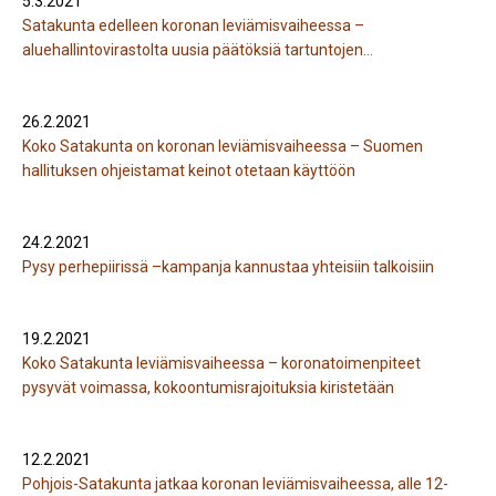
5.3.2021
Satakunta edelleen koronan leviämisvaiheessa –
aluehallintovirastolta uusia päätöksiä tartuntojen
vähentämiseksi
26.2.2021
Koko Satakunta on koronan leviämisvaiheessa – Suomen
hallituksen ohjeistamat keinot otetaan käyttöön
24.2.2021
Pysy perhepiirissä –kampanja kannustaa yhteisiin talkoisiin
19.2.2021
Koko Satakunta leviämisvaiheessa – koronatoimenpiteet
pysyvät voimassa, kokoontumisrajoituksia kiristetään
12.2.2021
Pohjois-Satakunta jatkaa koronan leviämisvaiheessa, alle 12-