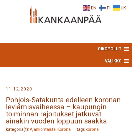
Skip
Skip
EN
FI
UK
to
to
Content
navigation
OIKOPOLUT
VALIKKO
11.12.2020
Pohjois-Satakunta edelleen koronan
leviämisvaiheessa – kaupungin
toiminnan rajoitukset jatkuvat
ainakin vuoden loppuun saakka
kategoria(t):
Ajankohtaista
,
Korona
tags
korona