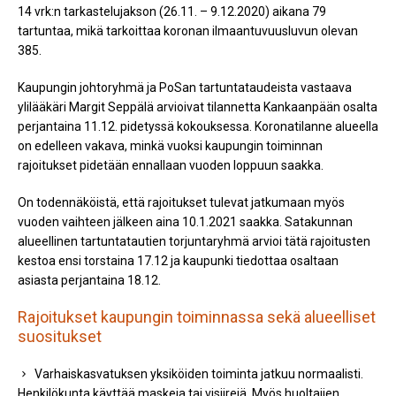
14 vrk:n tarkastelujakson (26.11. – 9.12.2020) aikana 79
tartuntaa, mikä tarkoittaa koronan ilmaantuvuusluvun olevan
385.
Kaupungin johtoryhmä ja PoSan tartuntataudeista vastaava
ylilääkäri Margit Seppälä arvioivat tilannetta Kankaanpään osalta
perjantaina 11.12. pidetyssä kokouksessa. Koronatilanne alueella
on edelleen vakava, minkä vuoksi kaupungin toiminnan
rajoitukset pidetään ennallaan vuoden loppuun saakka.
On todennäköistä, että rajoitukset tulevat jatkumaan myös
vuoden vaihteen jälkeen aina 10.1.2021 saakka. Satakunnan
alueellinen tartuntatautien torjuntaryhmä arvioi tätä rajoitusten
kestoa ensi torstaina 17.12 ja kaupunki tiedottaa osaltaan
asiasta perjantaina 18.12.
Rajoitukset kaupungin toiminnassa sekä alueelliset
suositukset
Varhaiskasvatuksen yksiköiden toiminta jatkuu normaalisti.
Henkilökunta käyttää maskeja tai visiirejä. Myös huoltajien