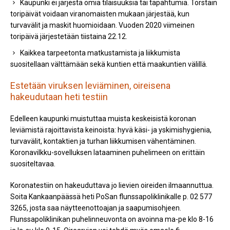
Kaupunki ei järjestä omia tilaisuuksia tai tapahtumia. Torstain
toripäivät voidaan viranomaisten mukaan järjestää, kun
turvavälit ja maskit huomioidaan. Vuoden 2020 viimeinen
toripäivä järjestetään tiistaina 22.12.
Kaikkea tarpeetonta matkustamista ja liikkumista
suositellaan välttämään sekä kuntien että maakuntien välillä.
Estetään viruksen leviäminen, oireisena
hakeudutaan heti testiin
Edelleen kaupunki muistuttaa muista keskeisistä koronan
leviämistä rajoittavista keinoista: hyvä käsi- ja yskimishygienia,
turvavälit, kontaktien ja turhan liikkumisen vähentäminen.
Koronavilkku-sovelluksen lataaminen puhelimeen on erittäin
suositeltavaa.
Koronatestiin on hakeuduttava jo lievien oireiden ilmaannuttua.
Soita Kankaanpäässä heti PoSan flunssapoliklinikalle p. 02 577
3265, josta saa näytteenottoajan ja saapumisohjeen.
Flunssapoliklinikan puhelinneuvonta on avoinna ma-pe klo 8-16